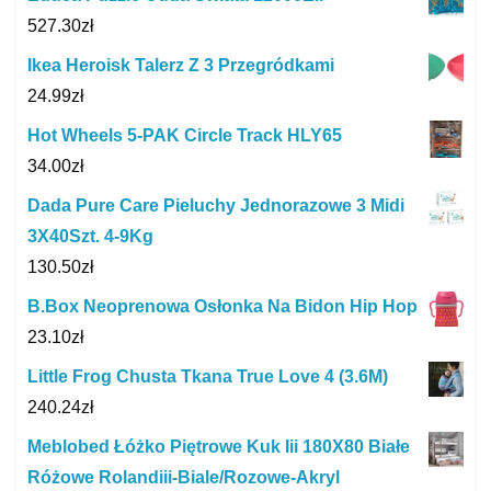
527.30
zł
Ikea Heroisk Talerz Z 3 Przegródkami
24.99
zł
Hot Wheels 5-PAK Circle Track HLY65
34.00
zł
Dada Pure Care Pieluchy Jednorazowe 3 Midi
3X40Szt. 4‑9Kg
130.50
zł
B.Box Neoprenowa Osłonka Na Bidon Hip Hop
23.10
zł
Little Frog Chusta Tkana True Love 4 (3.6M)
240.24
zł
Meblobed Łóżko Piętrowe Kuk Iii 180X80 Białe
Różowe Rolandiii-Biale/Rozowe-Akryl