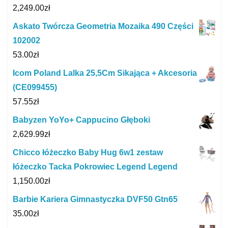
2,249.00
zł
Askato Twórcza Geometria Mozaika 490 Części
102002
53.00
zł
Icom Poland Lalka 25,5Cm Sikająca + Akcesoria
(CE099455)
57.55
zł
Babyzen YoYo+ Cappucino Głęboki
2,629.99
zł
Chicco łóżeczko Baby Hug 6w1 zestaw
łóżeczko Tacka Pokrowiec Legend Legend
1,150.00
zł
Barbie Kariera Gimnastyczka DVF50 Gtn65
35.00
zł