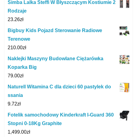
Simba Lalka Steffi W Błyszczącym Kostiumie 2
Rodzaje
23.26
zł
Bigbuy Kids Pojazd Sterowanie Radiowe
Terenowe
210.00
zł
Naklejki Maszyny Budowlane Ciężarówka
Koparka Big
79.00
zł
Naturell Witamina C dla dzieci 60 pastylek do
ssania
9.72
zł
Fotelik samochodowy Kinderkraft I-Guard 360
Stopni 0-18Kg Graphite
1,499.00
zł