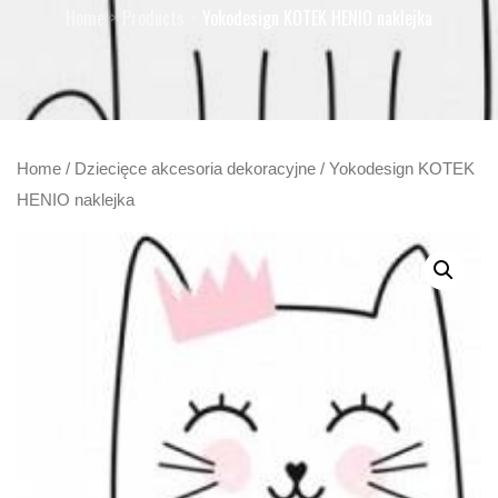
Home
Products
Yokodesign KOTEK HENIO naklejka
Home
/
Dziecięce akcesoria dekoracyjne
/ Yokodesign KOTEK
HENIO naklejka