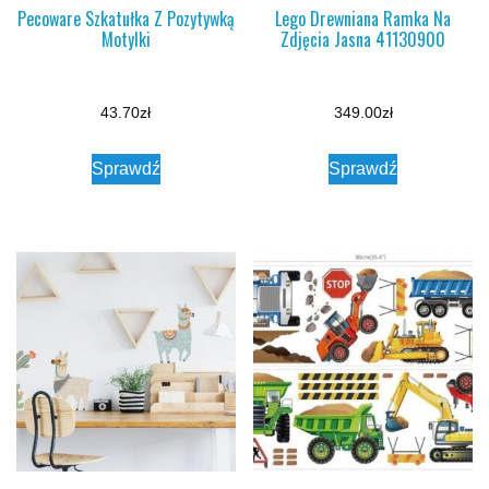
Pecoware Szkatułka Z Pozytywką
Lego Drewniana Ramka Na
Motylki
Zdjęcia Jasna 41130900
43.70
zł
349.00
zł
Sprawdź
Sprawdź