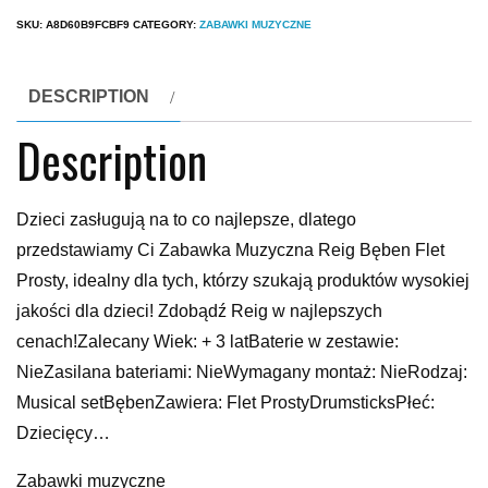
SKU:
A8D60B9FCBF9
CATEGORY:
ZABAWKI MUZYCZNE
DESCRIPTION
Description
Dzieci zasługują na to co najlepsze, dlatego
przedstawiamy Ci Zabawka Muzyczna Reig Bęben Flet
Prosty, idealny dla tych, którzy szukają produktów wysokiej
jakości dla dzieci! Zdobądź Reig w najlepszych
cenach!Zalecany Wiek: + 3 latBaterie w zestawie:
NieZasilana bateriami: NieWymagany montaż: NieRodzaj:
Musical setBębenZawiera: Flet ProstyDrumsticksPłeć:
Dziecięcy…
Zabawki muzyczne