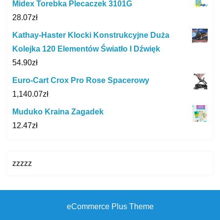
Midex Torebka Plecaczek 3101G
28.07
zł
Kathay-Haster Klocki Konstrukcyjne Duża
Kolejka 120 Elementów Światło I Dźwięk
54.90
zł
Euro-Cart Crox Pro Rose Spacerowy
1,140.07
zł
Muduko Kraina Zagadek
12.47
zł
zzzzz
eCommerce Plus Theme