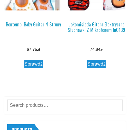
Bontempi Baby Guitar 4 Struny
Jokomisiada Gitara Elektryczna
Słuchawki Z Mikrofonem In0139
67.75
zł
74.84
zł
Sprawdź
Sprawdź
Search
for: