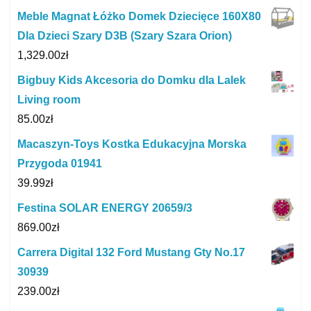
Meble Magnat Łóżko Domek Dziecięce 160X80
Dla Dzieci Szary D3B (Szary Szara Orion)
1,329.00
zł
Bigbuy Kids Akcesoria do Domku dla Lalek
Living room
85.00
zł
Macaszyn-Toys Kostka Edukacyjna Morska
Przygoda 01941
39.99
zł
Festina SOLAR ENERGY 20659/3
869.00
zł
Carrera Digital 132 Ford Mustang Gty No.17
30939
239.00
zł