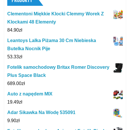
PRODUKTY
Clementoni Miękkie Klocki Clemmy Worek Z
Klockami 48 Elementy
84.90
zł
Leantoys Lalka Piżama 30 Cm Niebieska
Butelka Nocnik Pije
53.33
zł
Fotelik samochodowy Britax Romer Discovery
Plus Space Black
689.00
zł
Auto z napędem MIX
19.49
zł
Adar Sikawka Na Wodę 535091
9.90
zł