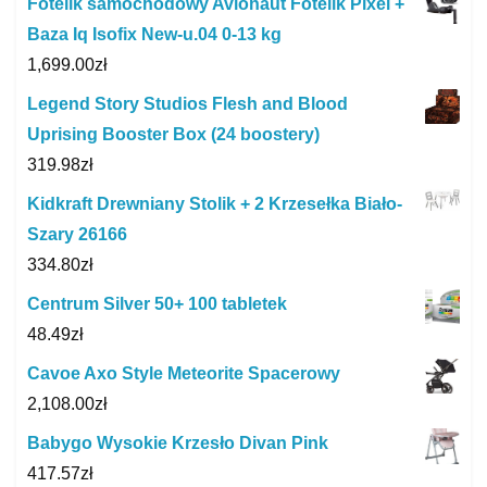
Fotelik samochodowy Avionaut Fotelik Pixel +
Baza Iq Isofix New-u.04 0-13 kg
1,699.00
zł
Legend Story Studios Flesh and Blood
Uprising Booster Box (24 boostery)
319.98
zł
Kidkraft Drewniany Stolik + 2 Krzesełka Biało-
Szary 26166
334.80
zł
Centrum Silver 50+ 100 tabletek
48.49
zł
Cavoe Axo Style Meteorite Spacerowy
2,108.00
zł
Babygo Wysokie Krzesło Divan Pink
417.57
zł