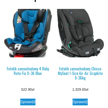
Fotelik samochodowy 4 Baby
Fotelik samochodowy Chicco
Roto-Fix 0-36 Blue
MySeat I-Size Air Air Graphite
9-36kg
522.90
zł
1,329.00
zł
Sprawdź
Sprawdź