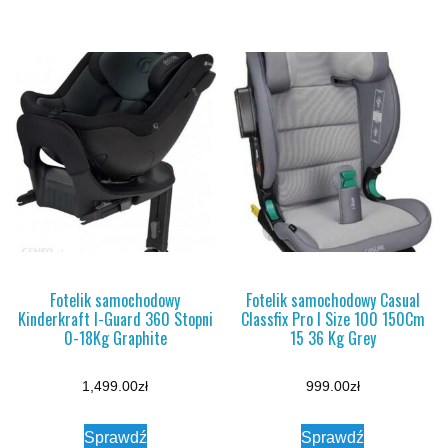
Fotelik samochodowy
Fotelik samochodowy Casual
Kinderkraft I-Guard 360 Stopni
Classfix Pro I Size 100 150Cm
0-18Kg Graphite
15 36 Kg Grey
1,499.00
zł
999.00
zł
Sprawdź
Sprawdź