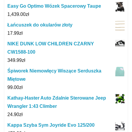
Easy Go Optimo Wózek Spacerowy Taupe
1,439.00
zł
Łańcuszek do okularów złoty
17.99
zł
NIKE DUNK LOW CHILDREN CZARNY
CW1588-100
349.99
zł
Śpiworek Niemowlęcy Wiszące Serduszka
Miętowe
99.00
zł
Kathay-Haster Auto Zdalnie Sterowane Jeep
Wrangler 1:43 Climber
24.90
zł
Kappa Szyba Sym Joyride Evo 125/200