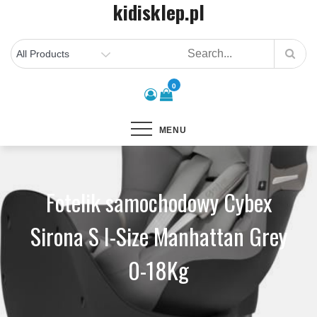
kidisklep.pl
Skip
to
content
0
MENU
Fotelik samochodowy Cybex
Sirona S I-Size Manhattan Grey
0-18Kg