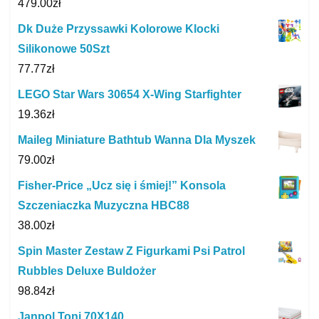
479.00
zł
Dk Duże Przyssawki Kolorowe Klocki
Silikonowe 50Szt
77.77
zł
LEGO Star Wars 30654 X-Wing Starfighter
19.36
zł
Maileg Miniature Bathtub Wanna Dla Myszek
79.00
zł
Fisher-Price „Ucz się i śmiej!” Konsola
Szczeniaczka Muzyczna HBC88
38.00
zł
Spin Master Zestaw Z Figurkami Psi Patrol
Rubbles Deluxe Buldożer
98.84
zł
Janpol Toni 70X140