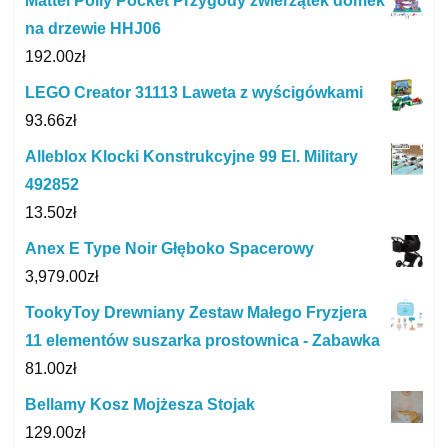
Mattel Polly Pocket Przygody zwierzątek domek
na drzewie HHJ06
192.00
zł
LEGO Creator 31113 Laweta z wyścigówkami
93.66
zł
Alleblox Klocki Konstrukcyjne 99 El. Military
492852
13.50
zł
Anex E Type Noir Głęboko Spacerowy
3,979.00
zł
TookyToy Drewniany Zestaw Małego Fryzjera
11 elementów suszarka prostownica - Zabawka
81.00
zł
Bellamy Kosz Mojżesza Stojak
129.00
zł