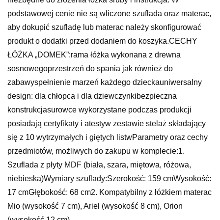
podstawowej cenie nie są wliczone szuflada oraz materac,
aby dokupić szufladę lub materac należy skonfigurować
produkt o dodatki przed dodaniem do koszyka.CECHY
ŁÓŻKA „DOMEK”:rama łóżka wykonana z drewna
sosnowegoprzestrzeń do spania jak również do
zabawyspełnienie marzeń każdego dzieckauniwersalny
design: dla chłopca i dla dziewczynkibezpieczna
konstrukcjasurowce wykorzystane podczas produkcji
posiadają certyfikaty i atestyw zestawie stelaż składający
się z 10 wytrzymałych i giętych listwParametry oraz cechy
przedmiotów, możliwych do zakupu w komplecie:1.
Szuflada z płyty MDF (biała, szara, miętowa, różowa,
niebieska)Wymiary szuflady:Szerokość: 159 cmWysokość:
17 cmGłębokość: 68 cm2. Kompatybilny z łóżkiem materac
Mio (wysokość 7 cm), Ariel (wysokość 8 cm), Orion
(wysokość 12 cm).