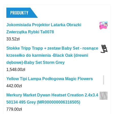
PRODUKTY
Jokomisiada Projektor Latarka Obrazki
Zwierzątka Rybki Ta0078
33.52
zł
Stokke Tripp Trapp + zestaw Baby Set - rosnące
krzesełko do karmienia -Black Oak (drewni
dębowe)-Baby Set Storm Grey
1,548.00
zł
Yellow Tipi Lampa Podłogowa Magic Flowers
442.00
zł
Merkury Market Dywan Heatset Creation 2.4x3.4
50134 495 Grey (MR000000006316505)
779.00
zł