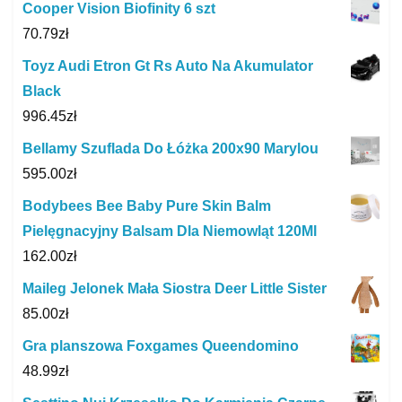
Cooper Vision Biofinity 6 szt
70.79
zł
Toyz Audi Etron Gt Rs Auto Na Akumulator
Black
996.45
zł
Bellamy Szuflada Do Łóżka 200x90 Marylou
595.00
zł
Bodybees Bee Baby Pure Skin Balm
Pielęgnacyjny Balsam Dla Niemowląt 120Ml
162.00
zł
Maileg Jelonek Mała Siostra Deer Little Sister
85.00
zł
Gra planszowa Foxgames Queendomino
48.99
zł