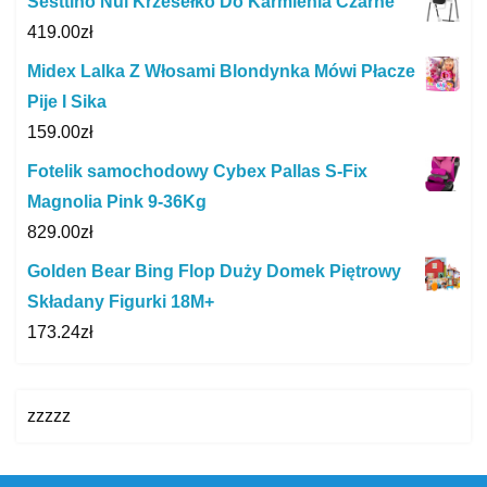
Sesttino Nui Krzesełko Do Karmienia Czarne
419.00
zł
Midex Lalka Z Włosami Blondynka Mówi Płacze
Pije I Sika
159.00
zł
Fotelik samochodowy Cybex Pallas S-Fix
Magnolia Pink 9-36Kg
829.00
zł
Golden Bear Bing Flop Duży Domek Piętrowy
Składany Figurki 18M+
173.24
zł
zzzzz