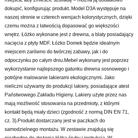
dokupić, konfigurując produkt. Model D3A występuje na
naszej stronie w czterech wersjach kolorystycznych, dzięki
czemu można z łatwością dopasować go większości
wnętrz. Łóżko wykonane jest z drewna, a blaty posiadający
nacięcia z płyty MDF. Łóżko Domek będzie idealnym
miejscem zarówno do twórczej zabawy, jak i do
odpoczynku po całym dniu.Mebel wykonany jest poprzez
wykorzystanie najlepszego gatunku drewna sosnowego i
potrójne malowanie lakierami ekologicznymi. Jako
nieliczni używamy do produkcji lakiery, posiadające atest
Państwowego Zakładu Higieny. Lakiery użyte przez nas
mają możliwość stosowania na przedmioty, z którymi
kontakt będą miały dzieci (zgodność z normą DIN EN 71,
cz. 3).Produkt dostarczany jest w paczkach do
samodzielnego montażu. W zestawie znajdują się
niezbędne do złożenia łóżka śruby i instrukcja. W