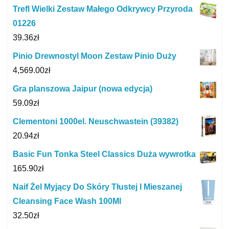
Trefl Wielki Zestaw Małego Odkrywcy Przyroda
01226
39.36
zł
Pinio Drewnostyl Moon Zestaw Pinio Duży
4,569.00
zł
Gra planszowa Jaipur (nowa edycja)
59.09
zł
Clementoni 1000el. Neuschwastein (39382)
20.94
zł
Basic Fun Tonka Steel Classics Duża wywrotka
165.90
zł
Naif Żel Myjący Do Skóry Tłustej I Mieszanej
Cleansing Face Wash 100Ml
32.50
zł