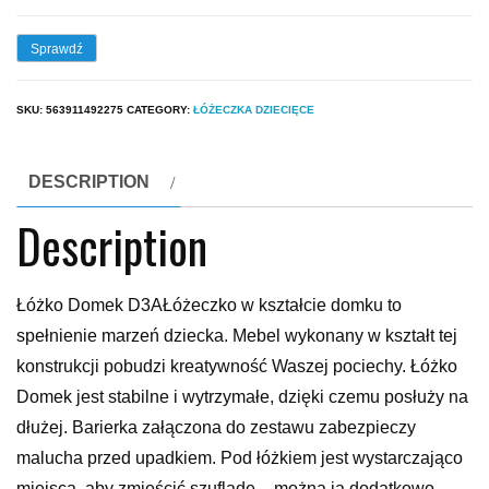
Sprawdź
SKU:
563911492275
CATEGORY:
ŁÓŻECZKA DZIECIĘCE
DESCRIPTION
Description
Łóżko Domek D3AŁóżeczko w kształcie domku to
spełnienie marzeń dziecka. Mebel wykonany w kształt tej
konstrukcji pobudzi kreatywność Waszej pociechy. Łóżko
Domek jest stabilne i wytrzymałe, dzięki czemu posłuży na
dłużej. Barierka załączona do zestawu zabezpieczy
malucha przed upadkiem. Pod łóżkiem jest wystarczająco
miejsca, aby zmieścić szufladę – można ją dodatkowo