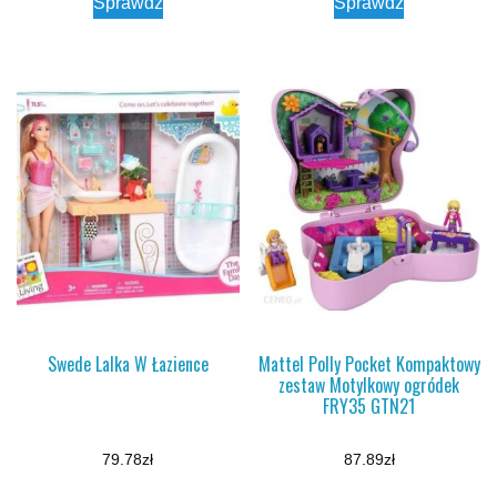
Sprawdź
Sprawdź
Swede Lalka W Łazience
Mattel Polly Pocket Kompaktowy
zestaw Motylkowy ogródek
FRY35 GTN21
79.78
zł
87.89
zł