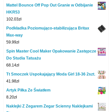
Mattel Bounce Off Pop Out Granie w Odbijanie
HKR53
102.03
zł
Podkładka Poziomująco-stabilizująca Britax
Max-way
59.99
zł
Spin Master Cool Maker Opakowanie Zastępcze
Do Studia Tatuażu
68.14
zł
Tt Smoczek Uspokajający Moda Girl 18-36 2szt.
41.98
zł
Artyk Piłka Ze Światłem
8.20
zł
Naklejki Z Zegarem Zegar Scienny Naklejkami