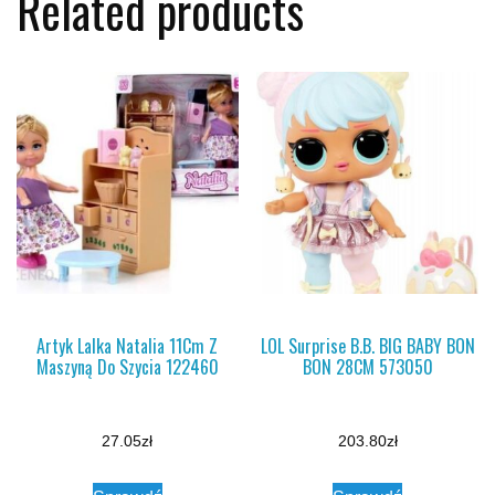
Related products
Artyk Lalka Natalia 11Cm Z
LOL Surprise B.B. BIG BABY BON
Maszyną Do Szycia 122460
BON 28CM 573050
27.05
zł
203.80
zł