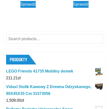
Sprawdź
Sprawdź
Search
for:
PRODUKTY
LEGO Friends 41735 Mobilny domek
211.21
zł
Vidaxl Stolik Kawowy Z Drewna Odzyskanego,
90X45X35 Cm 31573056
1,508.00
zł