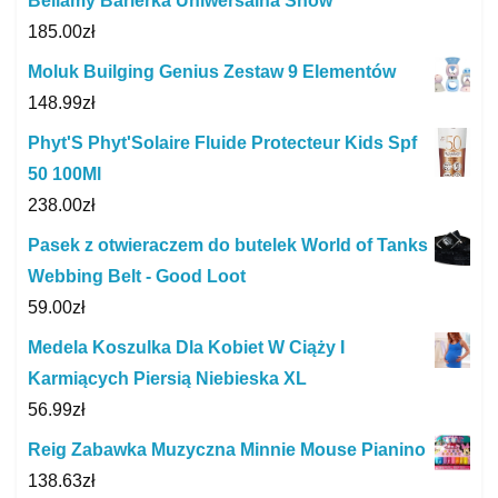
Bellamy Barierka Uniwersalna Snow
185.00
zł
Moluk Builging Genius Zestaw 9 Elementów
148.99
zł
Phyt'S Phyt'Solaire Fluide Protecteur Kids Spf
50 100Ml
238.00
zł
Pasek z otwieraczem do butelek World of Tanks
Webbing Belt - Good Loot
59.00
zł
Medela Koszulka Dla Kobiet W Ciąży I
Karmiących Piersią Niebieska XL
56.99
zł
Reig Zabawka Muzyczna Minnie Mouse Pianino
138.63
zł