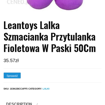
Leantoys Lalka
Szmacianka Przytulanka
Fioletowa W Paski 50Cm
35.57
zł
Sprawdź
SKU:
1E862BCC4FF5
CATEGORY:
LALKI
DESCRIPTION