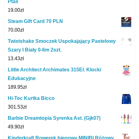
Ptas
19.00
zł
Steam Gift Card 70 PLN
70.00
zł
Twistshake Smoczek Uspokajający Pastelowy
Szary I Biały 0-6m 2szt.
13.43
zł
Little Architect Archimates 315El. Klocki
Edukacyjne
189.95
zł
Hi-Tec Kurtka Bicco
301.53
zł
Barbie Dreamtopia Syrenka Ast. (Gjk07)
49.90
zł
Kinderkraft Rowerek biegowy MINIBI Różowy