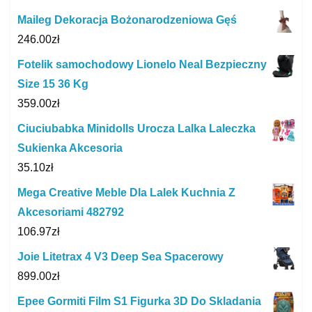
Maileg Dekoracja Bożonarodzeniowa Gęś
246.00
zł
Fotelik samochodowy Lionelo Neal Bezpieczny
Size 15 36 Kg
359.00
zł
Ciuciubabka Minidolls Urocza Lalka Laleczka
Sukienka Akcesoria
35.10
zł
Mega Creative Meble Dla Lalek Kuchnia Z
Akcesoriami 482792
106.97
zł
Joie Litetrax 4 V3 Deep Sea Spacerowy
899.00
zł
Epee Gormiti Film S1 Figurka 3D Do Skladania