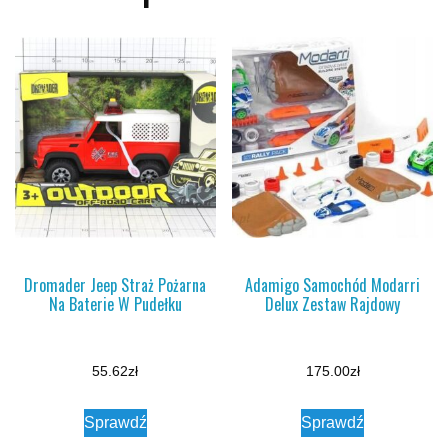
Dromader Jeep Straż Pożarna
Adamigo Samochód Modarri
Na Baterie W Pudełku
Delux Zestaw Rajdowy
55.62
zł
175.00
zł
Sprawdź
Sprawdź