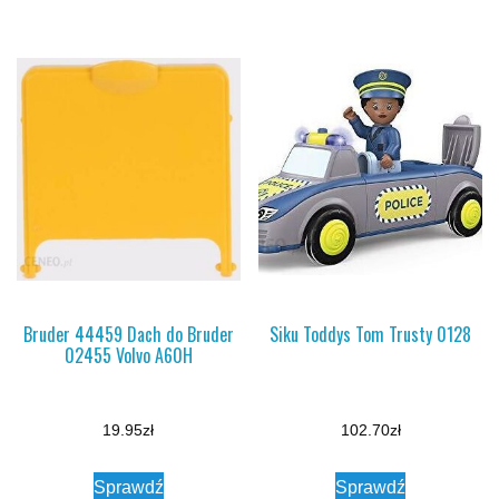
Bruder 44459 Dach do Bruder
Siku Toddys Tom Trusty 0128
02455 Volvo A60H
19.95
zł
102.70
zł
Sprawdź
Sprawdź