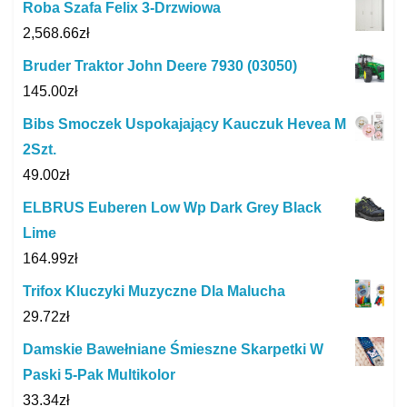
Roba Szafa Felix 3-Drzwiowa
2,568.66
zł
Bruder Traktor John Deere 7930 (03050)
145.00
zł
Bibs Smoczek Uspokajający Kauczuk Hevea M
2Szt.
49.00
zł
ELBRUS Euberen Low Wp Dark Grey Black
Lime
164.99
zł
Trifox Kluczyki Muzyczne Dla Malucha
29.72
zł
Damskie Bawełniane Śmieszne Skarpetki W
Paski 5-Pak Multikolor
33.34
zł