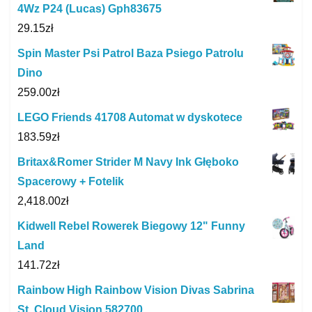
4Wz P24 (Lucas) Gph83675
29.15
zł
Spin Master Psi Patrol Baza Psiego Patrolu
Dino
259.00
zł
LEGO Friends 41708 Automat w dyskotece
183.59
zł
Britax&Romer Strider M Navy Ink Głęboko
Spacerowy + Fotelik
2,418.00
zł
Kidwell Rebel Rowerek Biegowy 12" Funny
Land
141.72
zł
Rainbow High Rainbow Vision Divas Sabrina
St. Cloud Vision 582700