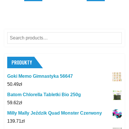
Search
for:
PRODUKTY
Goki Memo Gimnastyka 56647
50.49
zł
Batom Chlorella Tabletki Bio 250g
59.62
zł
Milly Mally Jeździk Quad Monster Czerwony
139.71
zł