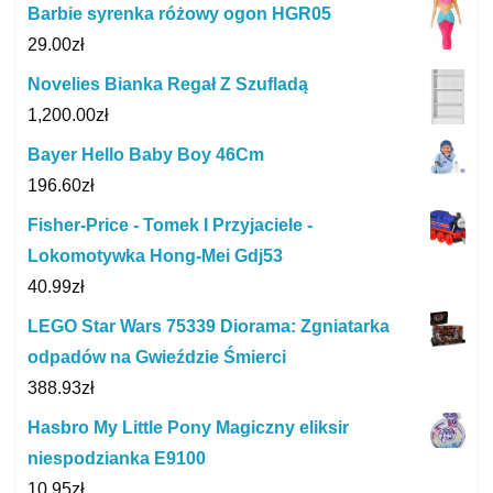
Barbie syrenka różowy ogon HGR05
29.00
zł
Novelies Bianka Regał Z Szufladą
1,200.00
zł
Bayer Hello Baby Boy 46Cm
196.60
zł
Fisher-Price - Tomek I Przyjaciele -
Lokomotywka Hong-Mei Gdj53
40.99
zł
LEGO Star Wars 75339 Diorama: Zgniatarka
odpadów na Gwieździe Śmierci
388.93
zł
Hasbro My Little Pony Magiczny eliksir
niespodzianka E9100
10.95
zł