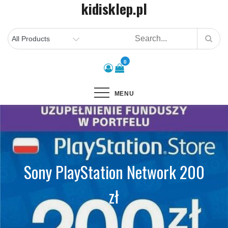
kidisklep.pl
Skip
to
content
0
MENU
Sony PlayStation Network 200
zł