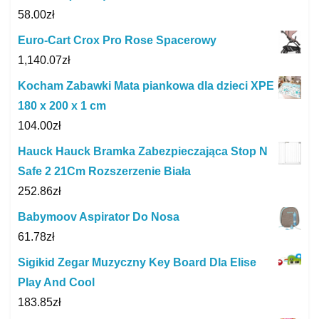
58.00
zł
Euro-Cart Crox Pro Rose Spacerowy
1,140.07
zł
Kocham Zabawki Mata piankowa dla dzieci XPE
180 x 200 x 1 cm
104.00
zł
Hauck Hauck Bramka Zabezpieczająca Stop N
Safe 2 21Cm Rozszerzenie Biała
252.86
zł
Babymoov Aspirator Do Nosa
61.78
zł
Sigikid Zegar Muzyczny Key Board Dla Elise
Play And Cool
183.85
zł