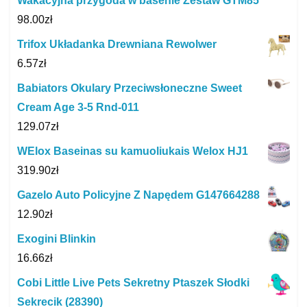
Wakacyjna przygoda w basenie Zestaw GTM85
98.00
zł
Trifox Układanka Drewniana Rewolwer
6.57
zł
Babiators Okulary Przeciwsłoneczne Sweet
Cream Age 3-5 Rnd-011
129.07
zł
WElox Baseinas su kamuoliukais Welox HJ1
319.90
zł
Gazelo Auto Policyjne Z Napędem G147664288
12.90
zł
Exogini Blinkin
16.66
zł
Cobi Little Live Pets Sekretny Ptaszek Słodki
Sekrecik (28390)