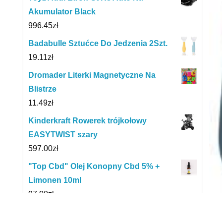
Akumulator Black
996.45
zł
Badabulle Sztućce Do Jedzenia 2Szt.
19.11
zł
Dromader Literki Magnetyczne Na
Blistrze
11.49
zł
Kinderkraft Rowerek trójkołowy
EASYTWIST szary
597.00
zł
"Top Cbd" Olej Konopny Cbd 5% +
Limonen 10ml
97.00
zł
Miniland Europejka DS 38 cm