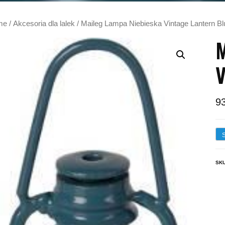
me
/
Akcesoria dla lalek
/ Maileg Lampa Niebieska Vintage Lantern Bl
M
V
9
SK