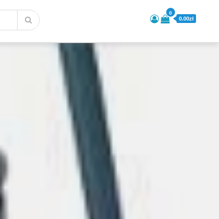
0
0.00zł