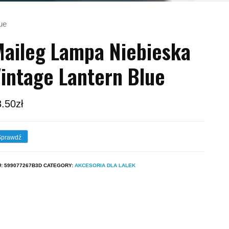
ue
aileg Lampa Niebieska
intage Lantern Blue
3.50
zł
Sprawdź
U:
599077267B3D
CATEGORY:
AKCESORIA DLA LALEK