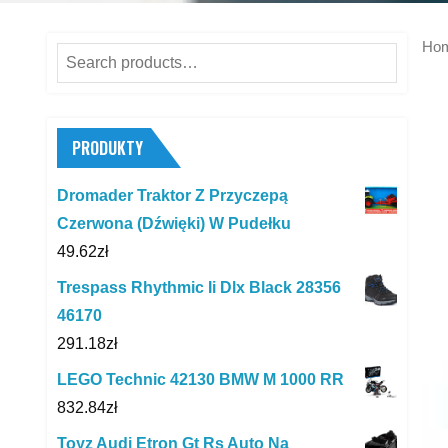
Ho
Search
for:
PRODUKTY
Dromader Traktor Z Przyczepą
Czerwona (Dźwięki) W Pudełku
49.62
zł
Trespass Rhythmic Ii Dlx Black 28356
46170
291.18
zł
LEGO Technic 42130 BMW M 1000 RR
832.84
zł
Toyz Audi Etron Gt Rs Auto Na