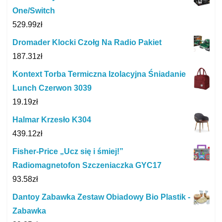
One/Switch
529.99
zł
Dromader Klocki Czołg Na Radio Pakiet
187.31
zł
Kontext Torba Termiczna Izolacyjna Śniadanie
Lunch Czerwon 3039
19.19
zł
Halmar Krzesło K304
439.12
zł
Fisher-Price „Ucz się i śmiej!”
Radiomagnetofon Szczeniaczka GYC17
93.58
zł
Dantoy Zabawka Zestaw Obiadowy Bio Plastik -
Zabawka