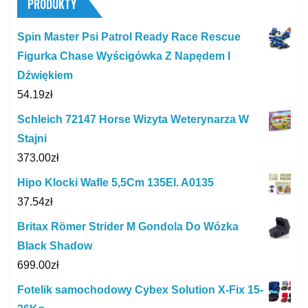
PRODUKTY
Spin Master Psi Patrol Ready Race Rescue
Figurka Chase Wyścigówka Z Napędem I
Dźwiękiem
54.19
zł
Schleich 72147 Horse Wizyta Weterynarza W
Stajni
373.00
zł
Hipo Klocki Wafle 5,5Cm 135El. A0135
37.54
zł
Britax Römer Strider M Gondola Do Wózka
Black Shadow
699.00
zł
Fotelik samochodowy Cybex Solution X-Fix 15-