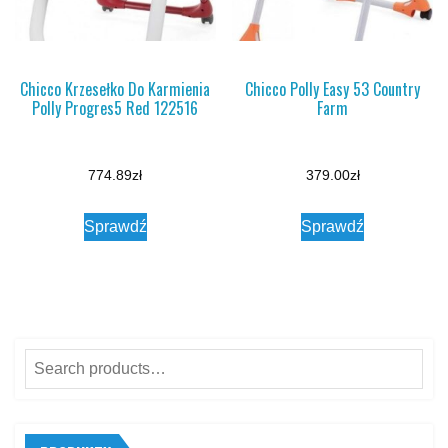
Chicco Krzesełko Do Karmienia
Chicco Polly Easy 53 Country
Polly Progres5 Red 122516
Farm
774.89
zł
379.00
zł
Sprawdź
Sprawdź
Search
for: