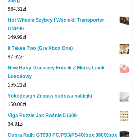
36Kg
864.31
zł
Hot Wheels Szybcy I Wściekli Transporter
GNP96
149.99
zł
It Takes Two (Gra Xbox One)
87.62
zł
New Baby Dziecięcy Fotelik Z Minky Lisek
Łosośowy
155.21
zł
Yokodesign Zestaw budowa naklejki
150.00
zł
Viga Puzzle Jak Rośnie 51609
34.91
zł
Cobra Rally GT900 PC/PS3/PS4/Xbox 360/Xbox