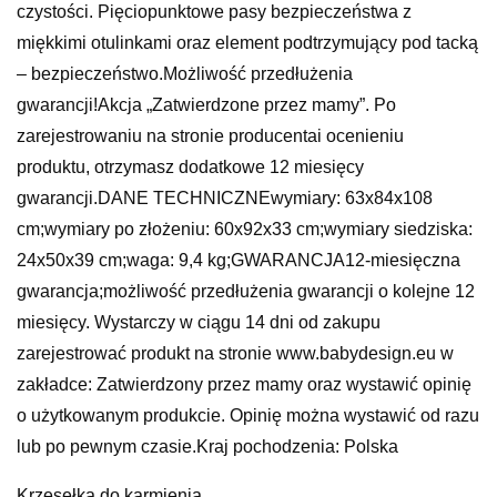
czystości. Pięciopunktowe pasy bezpieczeństwa z
miękkimi otulinkami oraz element podtrzymujący pod tacką
– bezpieczeństwo.Możliwość przedłużenia
gwarancji!Akcja „Zatwierdzone przez mamy”. Po
zarejestrowaniu na stronie producentai ocenieniu
produktu, otrzymasz dodatkowe 12 miesięcy
gwarancji.DANE TECHNICZNEwymiary: 63x84x108
cm;wymiary po złożeniu: 60x92x33 cm;wymiary siedziska:
24x50x39 cm;waga: 9,4 kg;GWARANCJA12-miesięczna
gwarancja;możliwość przedłużenia gwarancji o kolejne 12
miesięcy. Wystarczy w ciągu 14 dni od zakupu
zarejestrować produkt na stronie www.babydesign.eu w
zakładce: Zatwierdzony przez mamy oraz wystawić opinię
o użytkowanym produkcie. Opinię można wystawić od razu
lub po pewnym czasie.Kraj pochodzenia: Polska
Krzesełka do karmienia