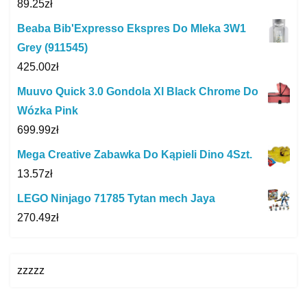
89.25
zł
Beaba Bib'Expresso Ekspres Do Mleka 3W1
Grey (911545)
425.00
zł
Muuvo Quick 3.0 Gondola Xl Black Chrome Do
Wózka Pink
699.99
zł
Mega Creative Zabawka Do Kąpieli Dino 4Szt.
13.57
zł
LEGO Ninjago 71785 Tytan mech Jaya
270.49
zł
zzzzz