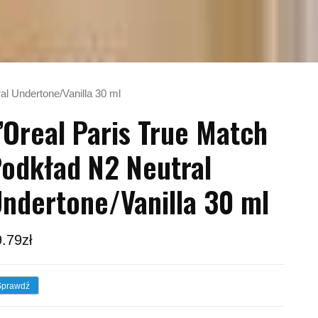
al Undertone/Vanilla 30 ml
’Oreal Paris True Match
odkład N2 Neutral
ndertone/Vanilla 30 ml
9.79
zł
Sprawdź