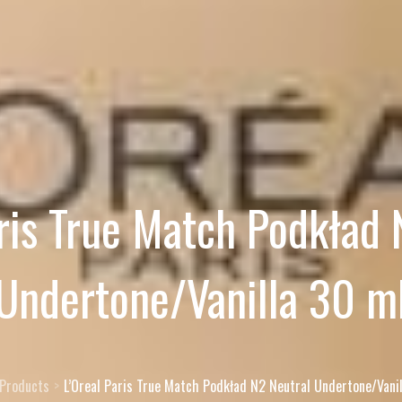
aris True Match Podkład 
Undertone/Vanilla 30 m
Products
L’Oreal Paris True Match Podkład N2 Neutral Undertone/Vani