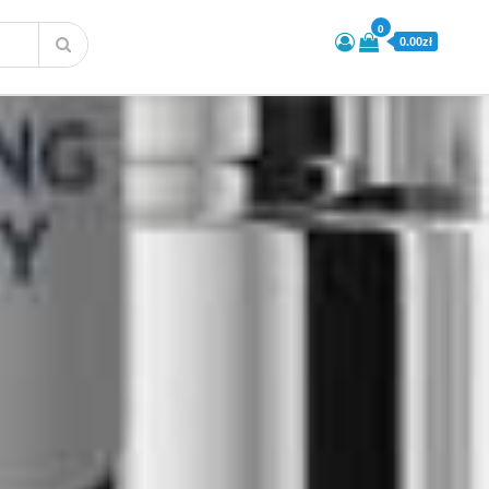
0
0.00zł