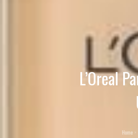
L’Oreal P
Home