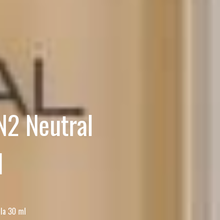
N2 Neutral
l
lla 30 ml