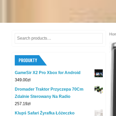
Ho
Search
for:
PRODUKTY
GameSir X2 Pro Xbox for Android
349.00
zł
Dromader Traktor Przyczepa 70Cm
Zdalnie Sterowany Na Radio
257.19
zł
Klupś Safari Żyrafka Łóżeczko