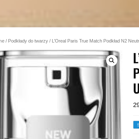
me
/
Podkłady do twarzy
/ L’Oreal Paris True Match Podkład N2 Neutr
L
P
U
2