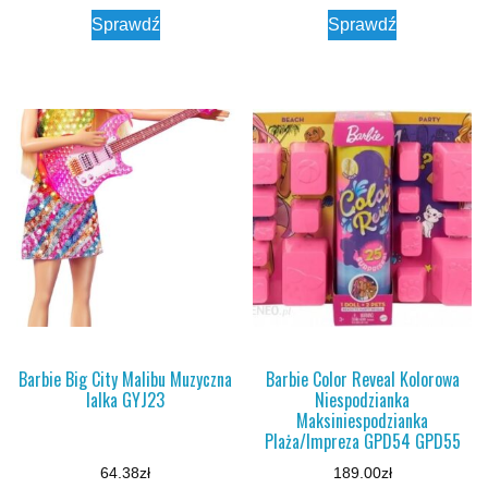
Sprawdź
Sprawdź
Barbie Big City Malibu Muzyczna
Barbie Color Reveal Kolorowa
lalka GYJ23
Niespodzianka
Maksiniespodzianka
Plaża/Impreza GPD54 GPD55
64.38
zł
189.00
zł