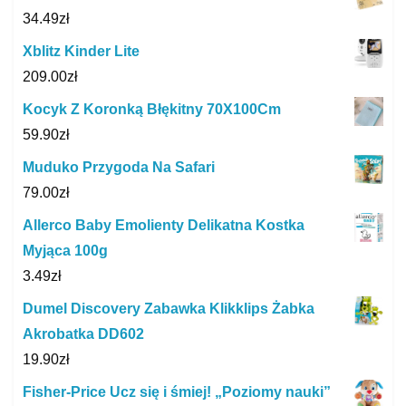
34.49
zł
Xblitz Kinder Lite
209.00
zł
Kocyk Z Koronką Błękitny 70X100Cm
59.90
zł
Muduko Przygoda Na Safari
79.00
zł
Allerco Baby Emolienty Delikatna Kostka
Myjąca 100g
3.49
zł
Dumel Discovery Zabawka Klikklips Żabka
Akrobatka DD602
19.90
zł
Fisher-Price Ucz się i śmiej! „Poziomy nauki”