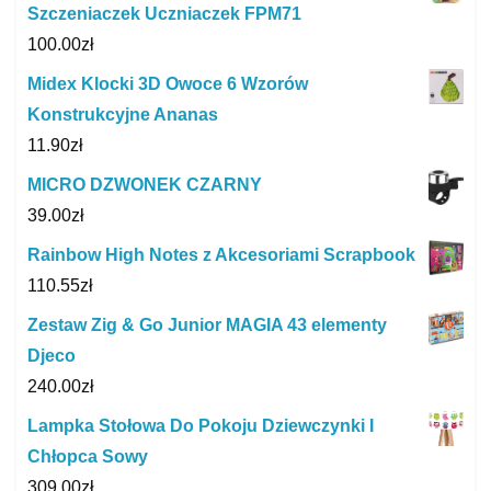
Szczeniaczek Uczniaczek FPM71
100.00
zł
Midex Klocki 3D Owoce 6 Wzorów
Konstrukcyjne Ananas
11.90
zł
MICRO DZWONEK CZARNY
39.00
zł
Rainbow High Notes z Akcesoriami Scrapbook
110.55
zł
Zestaw Zig & Go Junior MAGIA 43 elementy
Djeco
240.00
zł
Lampka Stołowa Do Pokoju Dziewczynki I
Chłopca Sowy
309.00
zł