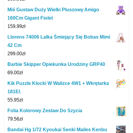
Miś Gustaw Duży Wielki Pluszowy Amigo
160Cm Gigant Fiolet
159.99
zł
Llorens 74006 Lalka Śmiejący Się Bobas Mimi
42 Cm
299.00
zł
Barbie Skipper Opiekunka Urodziny GRP40
69.00
zł
Kik Puzzle Klocki W Walizce 4W1 + Wkrętarka
181El.
55.95
zł
Folia Kolorowy Zestaw Do Szycia
79.56
zł
Bandai Hg 1/72 Kyoukai Senki Mailes Kenbu