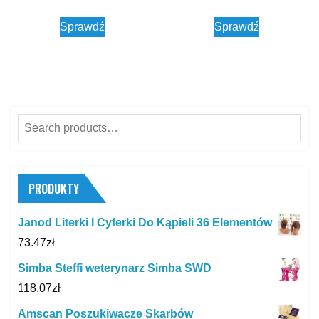
Sprawdź
Sprawdź
Search
for:
PRODUKTY
Janod Literki I Cyferki Do Kąpieli 36 Elementów
73.47
zł
Simba Steffi weterynarz Simba SWD
118.07
zł
Amscan Poszukiwacze Skarbów