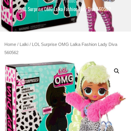
Home
Products
LOL Surprise OMG Lalka Fashion Lady Diva 560562
Home
/
Lalki
/ LOL Surprise OMG Lalka Fashion Lady Diva
560562