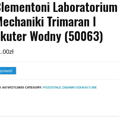
lementoni Laboratorium
echaniki Trimaran I
kuter Wodny (50063)
1.00
zł
Sprawdź
U:
8474F27C4805
CATEGORY:
POZOSTAŁE ZABAWKI EDUKACYJNE