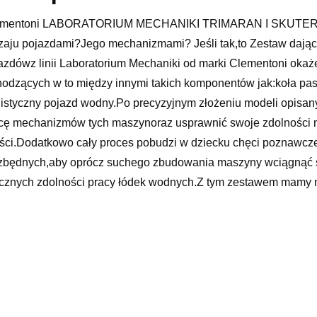
mentoni LABORATORIUM MECHANIKI TRIMARAN I SKUTER WO
zaju pojazdami?Jego mechanizmami? Jeśli tak,to Zestaw dając
azdówz linii Laboratorium Mechaniki od marki Clementoni okaż
odzących w to między innymi takich komponentów jak:koła pas
listyczny pojazd wodny.Po precyzyjnym złożeniu modeli opisan
cę mechanizmów tych maszynoraz usprawnić swoje zdolności ma
ści.Dodatkowo cały proces pobudzi w dziecku chęci poznawczei
zbędnych,aby oprócz suchego zbudowania maszyny wciągnąć si
ycznych zdolności pracy łódek wodnych.Z tym zestawem mamy
nych:- skutera wodnego- trimaranaZawartość pudełka:ponad 
ygotował Aplikację,która również będzie prowadzić nas krok p
ierowa instrukcja lub apka na smartphon’a lub tableta!Wiek: 8
ostałe zabawki edukacyjne
xx