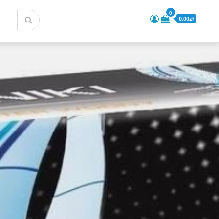
0
0.00zł