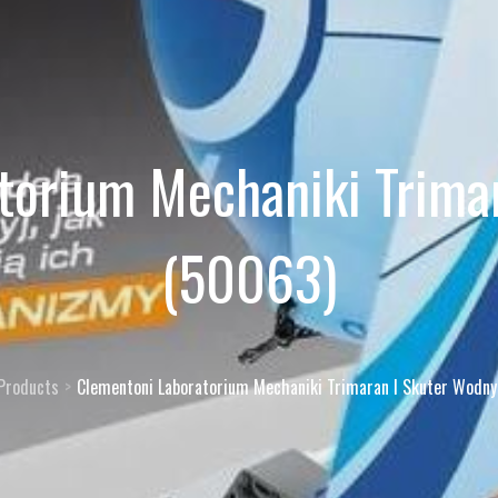
torium Mechaniki Trima
(50063)
Products
Clementoni Laboratorium Mechaniki Trimaran I Skuter Wodn