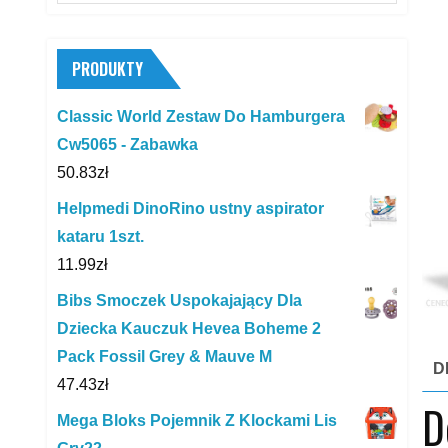
for:
PRODUKTY
Classic World Zestaw Do Hamburgera
Cw5065 - Zabawka
50.83
zł
Helpmedi DinoRino ustny aspirator
kataru 1szt.
11.99
zł
Bibs Smoczek Uspokajający Dla
Dziecka Kauczuk Hevea Boheme 2
Pack Fossil Grey & Mauve M
D
47.43
zł
D
Mega Bloks Pojemnik Z Klockami Lis