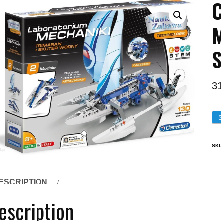
C
M
S
3
SK
ESCRIPTION
escription