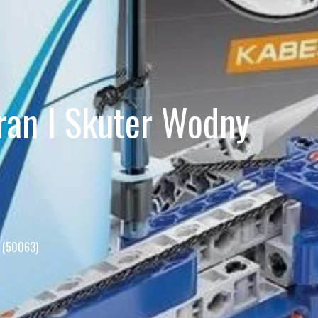
ran I Skuter Wodny
y (50063)