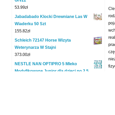
Grv22
53.99
zł
Cle
rod
Jabadabado Klocki Drewniane Las W
poj
Wiaderku 50 Szt
wch
155.82
zł
rea
Schleich 72147 Horse Wizyta
pra
Weterynarza W Stajni
czę
373.00
zł
nie
NESTLE NAN OPTIPRO 5 Mleko
fiz
Modyfikowane Junior dla dzieci po 2,5
wod
Roku 4x650g
prz
136.64
zł
pap
Smoby Disney Kraina Lodu 2
Poz
Zjeżdżalnia Xs 90Cm
165.63
zł
xxx