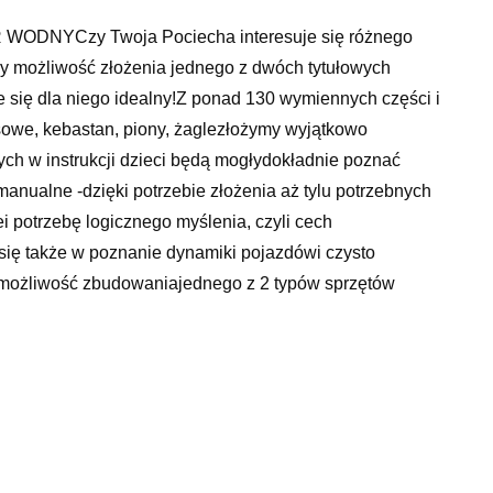
DNYCzy Twoja Pociecha interesuje się różnego
y możliwość złożenia jednego z dwóch tytułowych
e się dla niego idealny!Z ponad 130 wymiennych części i
owe, kebastan, piony, żaglezłożymy wyjątkowo
ych w instrukcji dzieci będą mogłydokładnie poznać
nualne -dzięki potrzebie złożenia aż tylu potrzebnych
 potrzebę logicznego myślenia, czyli cech
ę także w poznanie dynamiki pojazdówi czysto
 możliwość zbudowaniajednego z 2 typów sprzętów
130 wymiennych części.Dodatkowo Clementoni
o kroku podczas montowania części.Tak że mamy wybór:
+ latWymiary opakowania: 4,50 x 27,60 x 18,80 cm