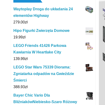
Waytoplay Droga do układania 24
elementów Highway
279.00
zł
Hipo Figurki Zwierzęta Domowe
19.99
zł
LEGO Friends 41426 Parkowa
Kawiarnia W Heartlake City
139.99
zł
LEGO Star Wars 75339 Diorama:
Zgniatarka odpadów na Gwieździe
Śmierci
388.93
zł
Bayer Chic Vario Dla
BliźniakówNiebiesko-Szaro Różowy