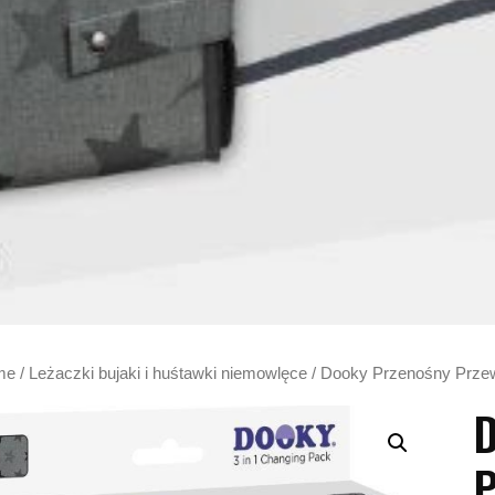
me
/
Leżaczki bujaki i huśtawki niemowlęce
/ Dooky Przenośny Przew
D
P