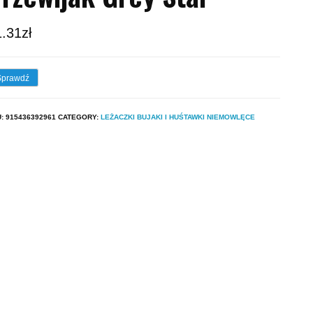
1.31
zł
Sprawdź
U:
915436392961
CATEGORY:
LEŻACZKI BUJAKI I HUŚTAWKI NIEMOWLĘCE