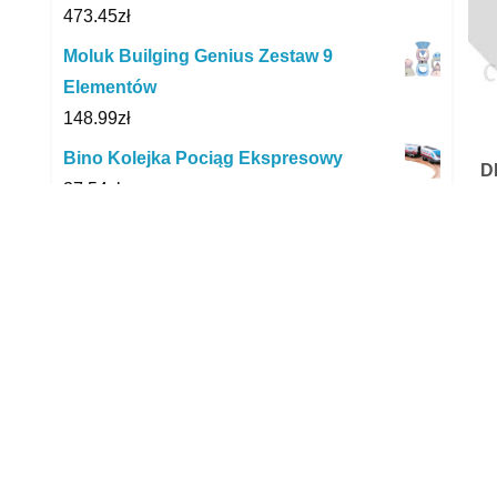
473.45
zł
Moluk Builging Genius Zestaw 9
Elementów
148.99
zł
Bino Kolejka Pociąg Ekspresowy
D
37.54
zł
D
Gonher Zestaw Policjanta
73.90
zł
Od 
Barbie Skipper Z Wózkiem i Bobasami
prz
Owieczki HLC29
rus
151.11
zł
każ
Postal 3 (Digital)
prz
29.68
zł
pie
Momi Yumtis Różowy
nat