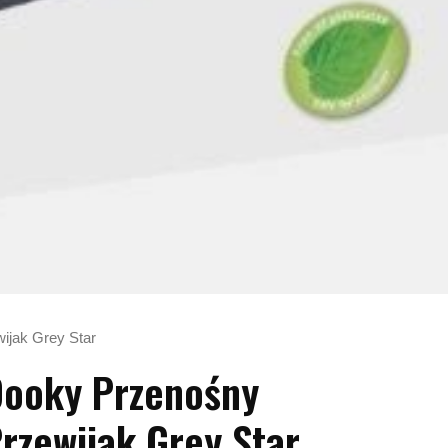
ijak Grey Star
ooky Przenośny
rzewijak Grey Star