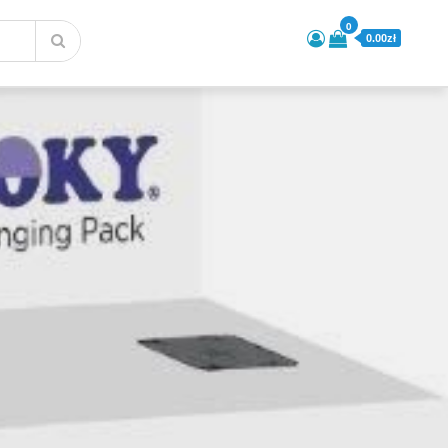
0
0.00zł