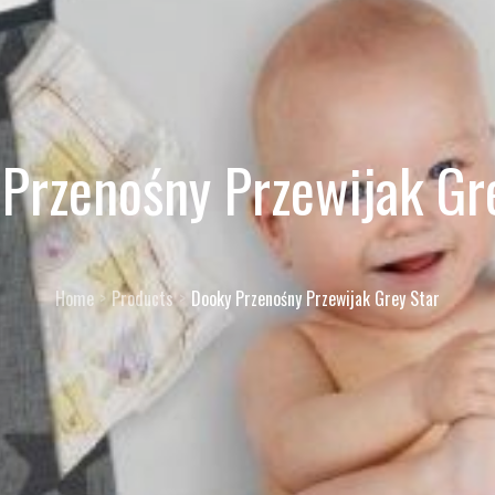
Przenośny Przewijak Gr
Home
Products
Dooky Przenośny Przewijak Grey Star