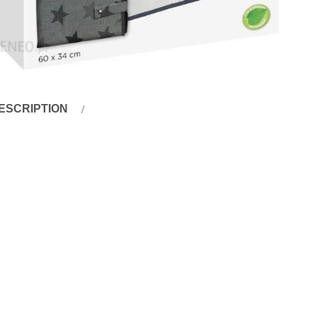
ESCRIPTION
escription
dziś ten przenośny przewijak/organizer od Dooky będzie Twoi
ewijak/ organizer 3 w 1 zawiera wszystko co potrzebne podcza
zyć dalej w drogę! To kompaktowy zestaw, który pomoże Ci w ł
dej sytuacji. Posiada regulowany pasek z napą, aby można by
ewijak/organizer 3w1 zawiera: komfortową iwygodną, wyściełan
luszki, która pomieści większy ichzapas, zintegrowany dozowni
ychmiastowy dostęp do nichEAN: 5038278000519