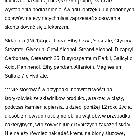
lekarza – na suchą i oczyszczoną skórę. W razie
wystąpienia podrażnienia, świądu, obrzęku lub podobnych
objawów należy natychmiast zaprzestać stosowania i
skontaktować się z lekarzem.
Składniki (INCI)Aqua, Urea, Ethylhexyl, Stearate, Glyceryl
Stearate, Glycerin, Cetyl Alcohol, Stearyl Alcohol, Dicapryl
Cerbonate, Ceteareth 25, Butyrospermum Parkii, Salicylic
Acid, Panthenol, Ethylparaben, Allantoin, Magnesium
Sulfate 7 x Hydrate.
***Nie stosować w przypadku nadwrażliwości na
którykolwiek ze składników produktu, a także: w ciąży,
podczas karmienia piersią, u dzieci poniżej 12 roku życia,
u osób z niewydolnością nerek lub wątroby, w przypadku
bakteryjnych, wirusowych lub grzybiczych zakażeń skóry.
Nie należy również nakładać kremu na błony śluzowe,