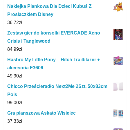
Naklejka Piankowa Dla Dzieci Kubuś Z
Prosiaczkiem Disney
36.72
zł
Zestaw gier do konsolki EVERCADE Xeno
Crisis i Tanglewood
84.99
zł
Hasbro My Little Pony – Hitch Trailblazer +
akcesoria F3606
49.90
zł
Chicco Prześcieradło Next2Me 2Szt. 50x83cm
Pois
99.00
zł
Gra planszowa Askato Wisielec
37.33
zł