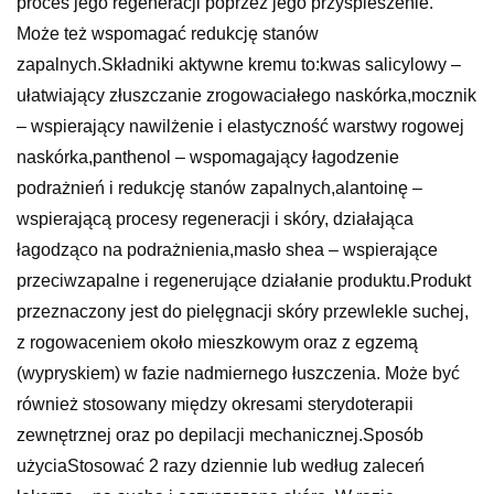
proces jego regeneracji poprzez jego przyspieszenie.
Może też wspomagać redukcję stanów
zapalnych.Składniki aktywne kremu to:kwas salicylowy –
ułatwiający złuszczanie zrogowaciałego naskórka,mocznik
– wspierający nawilżenie i elastyczność warstwy rogowej
naskórka,panthenol – wspomagający łagodzenie
podrażnień i redukcję stanów zapalnych,alantoinę –
wspierającą procesy regeneracji i skóry, działająca
łagodząco na podrażnienia,masło shea – wspierające
przeciwzapalne i regenerujące działanie produktu.Produkt
przeznaczony jest do pielęgnacji skóry przewlekle suchej,
z rogowaceniem około mieszkowym oraz z egzemą
(wypryskiem) w fazie nadmiernego łuszczenia. Może być
również stosowany między okresami sterydoterapii
zewnętrznej oraz po depilacji mechanicznej.Sposób
użyciaStosować 2 razy dziennie lub według zaleceń