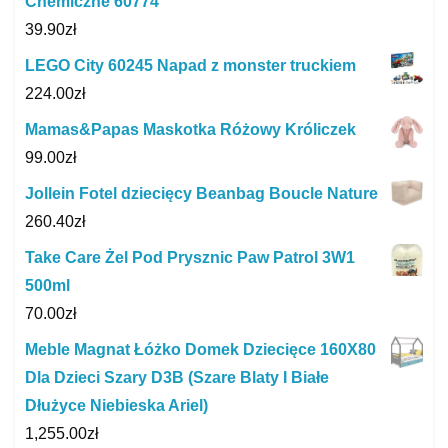
Chemiczne 60774
39.90
zł
LEGO City 60245 Napad z monster truckiem
224.00
zł
Mamas&Papas Maskotka Różowy Króliczek
99.00
zł
Jollein Fotel dziecięcy Beanbag Boucle Nature
260.40
zł
Take Care Żel Pod Prysznic Paw Patrol 3W1
500ml
70.00
zł
Meble Magnat Łóżko Domek Dziecięce 160X80
Dla Dzieci Szary D3B (Szare Blaty I Białe
Dłużyce Niebieska Ariel)
1,255.00
zł