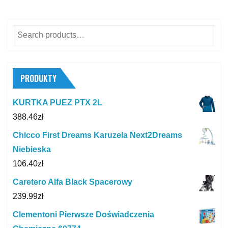
Search
for:
PRODUKTY
KURTKA PUEZ PTX 2L
388.46
zł
Chicco First Dreams Karuzela Next2Dreams
Niebieska
106.40
zł
Caretero Alfa Black Spacerowy
239.99
zł
Clementoni Pierwsze Doświadczenia