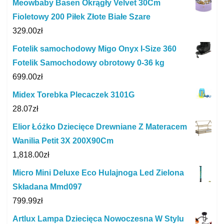
Meowbaby Basen Okrągły Velvet 30Cm
Fioletowy 200 Piłek Złote Białe Szare
329.00
zł
Fotelik samochodowy Migo Onyx I-Size 360
Fotelik Samochodowy obrotowy 0-36 kg
699.00
zł
Midex Torebka Plecaczek 3101G
28.07
zł
Elior Łóżko Dziecięce Drewniane Z Materacem
Wanilia Petit 3X 200X90Cm
1,818.00
zł
Micro Mini Deluxe Eco Hulajnoga Led Zielona
Składana Mmd097
799.99
zł
Artlux Lampa Dziecięca Nowoczesna W Stylu