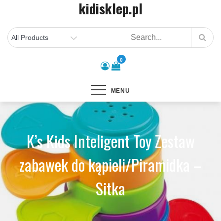
kidisklep.pl
Skip
to
content
0
MENU
K’s Kids Inteligent Toy Zestaw
zabawek do kąpieli/Piramidka –
Sitka