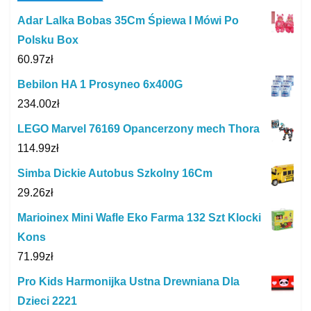
Adar Lalka Bobas 35Cm Śpiewa I Mówi Po
Polsku Box
60.97
zł
Bebilon HA 1 Prosyneo 6x400G
234.00
zł
LEGO Marvel 76169 Opancerzony mech Thora
114.99
zł
Simba Dickie Autobus Szkolny 16Cm
29.26
zł
Marioinex Mini Wafle Eko Farma 132 Szt Klocki
Kons
71.99
zł
Pro Kids Harmonijka Ustna Drewniana Dla
Dzieci 2221