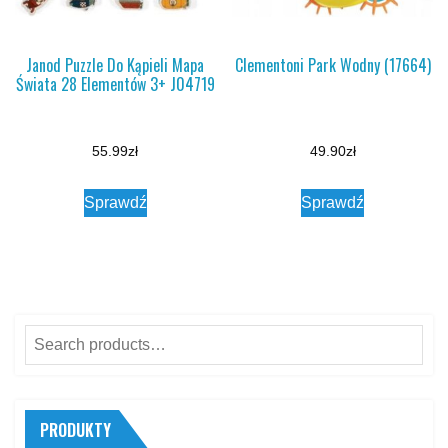
Janod Puzzle Do Kąpieli Mapa
Clementoni Park Wodny (17664)
Świata 28 Elementów 3+ J04719
55.99
zł
49.90
zł
Sprawdź
Sprawdź
Search
for:
PRODUKTY