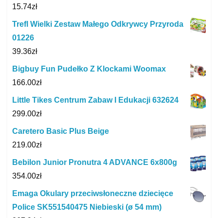
15.74
zł
Trefl Wielki Zestaw Małego Odkrywcy Przyroda
01226
39.36
zł
Bigbuy Fun Pudełko Z Klockami Woomax
166.00
zł
Little Tikes Centrum Zabaw I Edukacji 632624
299.00
zł
Caretero Basic Plus Beige
219.00
zł
Bebilon Junior Pronutra 4 ADVANCE 6x800g
354.00
zł
Emaga Okulary przeciwsłoneczne dziecięce
Police SK551540475 Niebieski (ø 54 mm)