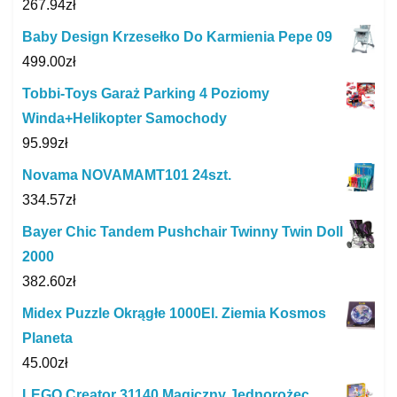
267.94
zł
Baby Design Krzesełko Do Karmienia Pepe 09
499.00
zł
Tobbi-Toys Garaż Parking 4 Poziomy
Winda+Helikopter Samochody
95.99
zł
Novama NOVAMAMT101 24szt.
334.57
zł
Bayer Chic Tandem Pushchair Twinny Twin Doll
2000
382.60
zł
Midex Puzzle Okrągłe 1000El. Ziemia Kosmos
Planeta
45.00
zł
LEGO Creator 31140 Magiczny Jednorożec