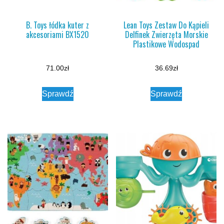
B. Toys łódka kuter z
Lean Toys Zestaw Do Kąpieli
akcesoriami BX1520
Delfinek Zwierzęta Morskie
Plastikowe Wodospad
71.00
zł
36.69
zł
Sprawdź
Sprawdź