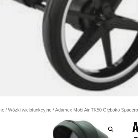
me
/
Wózki wielofunkcyjne
/ Adamex Mobi Air TK50 Głęboko Spacer
A