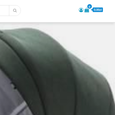
0
0.00zł