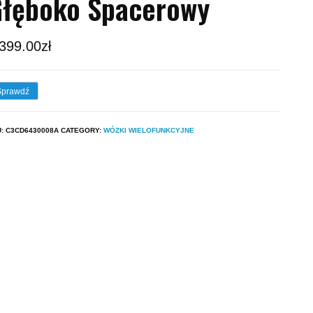
łęboko Spacerowy
,399.00
zł
Sprawdź
U:
C3CD6430008A
CATEGORY:
WÓZKI WIELOFUNKCYJNE