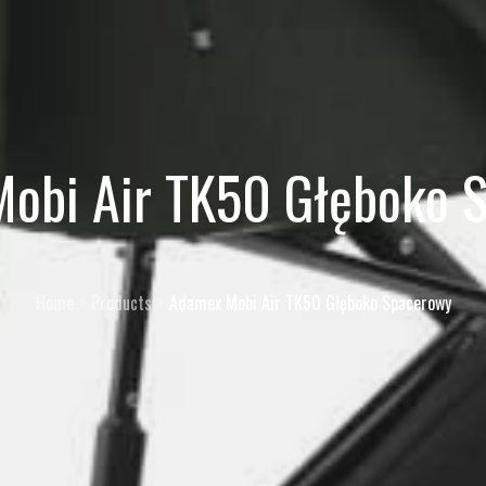
obi Air TK50 Głęboko 
Home
Products
Adamex Mobi Air TK50 Głęboko Spacerowy