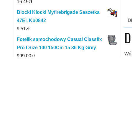
16.49
zł
Blocki Klocki Myfirebrigade Saszetka
D
47El. Kb0842
9.51
zł
D
Fotelik samochodowy Casual Classfix
Pro I Size 100 150Cm 15 36 Kg Grey
Wóz
999.00
zł
LEGO Creator 10281 Drzewko bonsai
Wóz
188.90
zł
xxx
Maxi Drew Łóżeczko Tosia 80X160Cm
yyy
Stelaż: Ze Stelażem Listwowym Typu
Ruszt Materac: Materac Coco 10
1,216.00
zł
Edinos Premium Komplet
R
Wypoczynkowy W Stylu Patchwork