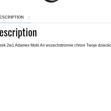
ESCRIPTION
escription
ek 2w1 Adamex Mobi Air wszechstronnie chroni Twoje dziecko 
ki wielofunkcyjne
xx
yy
elated products