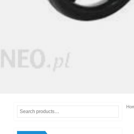
Ho
Search
for: