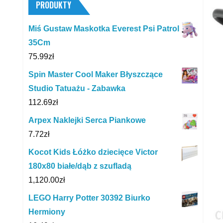
PRODUKTY
Miś Gustaw Maskotka Everest Psi Patrol
35Cm
75.99
zł
Spin Master Cool Maker Błyszczące
Studio Tatuażu - Zabawka
112.69
zł
Arpex Naklejki Serca Piankowe
7.72
zł
Kocot Kids Łóżko dziecięce Victor
180x80 białe/dąb z szufladą
1,120.00
zł
LEGO Harry Potter 30392 Biurko
Hermiony