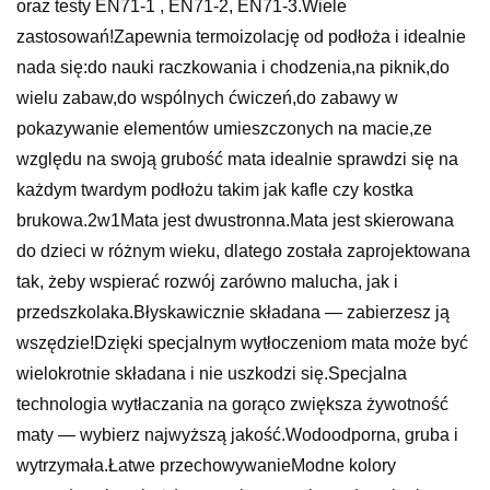
oraz testy EN71-1 , EN71-2, EN71-3.Wiele
zastosowań!Zapewnia termoizolację od podłoża i idealnie
nada się:do nauki raczkowania i chodzenia,na piknik,do
wielu zabaw,do wspólnych ćwiczeń,do zabawy w
pokazywanie elementów umieszczonych na macie,ze
względu na swoją grubość mata idealnie sprawdzi się na
każdym twardym podłożu takim jak kafle czy kostka
brukowa.2w1Mata jest dwustronna.Mata jest skierowana
do dzieci w różnym wieku, dlatego została zaprojektowana
tak, żeby wspierać rozwój zarówno malucha, jak i
przedszkolaka.Błyskawicznie składana — zabierzesz ją
wszędzie!Dzięki specjalnym wytłoczeniom mata może być
wielokrotnie składana i nie uszkodzi się.Specjalna
technologia wytłaczania na gorąco zwiększa żywotność
maty — wybierz najwyższą jakość.Wodoodporna, gruba i
wytrzymała.Łatwe przechowywanieModne kolory