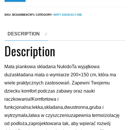
SKU:
BC64DBE8C9F1
CATEGORY:
MATY EDUKACYJNE
DESCRIPTION
Description
Mata piankowa składana NukidoTa wyjątkowa
dużaskładana mata o wymiarze 200×150 cm, która ma
wiele praktycznych zastosowań. Zapewni Twojemu
dziecku komfort podczas zabawy oraz nauki
raczkowania!Komfortowa i
funkcjonalna:lekka,składana,dwustronna,gruba i
wytrzymała,łatwa w czyszczeniuzapewnia termoizolację
od podłoża,zaprojektowana tak, aby wpierać rozwój