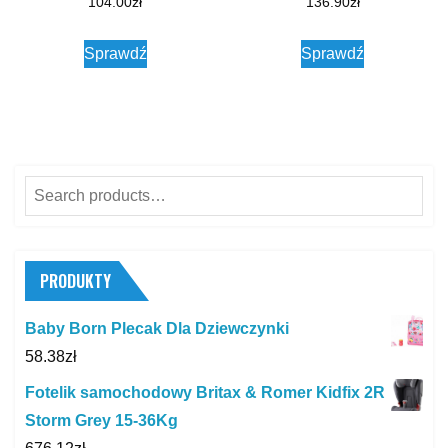
104.00
zł
136.90
zł
Sprawdź
Sprawdź
Search
for:
PRODUKTY
Baby Born Plecak Dla Dziewczynki
58.38
zł
Fotelik samochodowy Britax & Romer Kidfix 2R
Storm Grey 15-36Kg