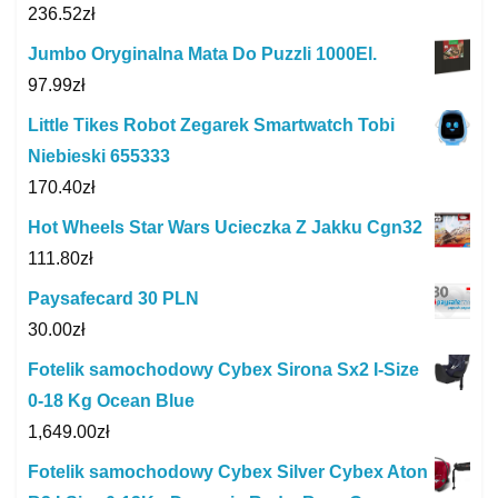
236.52
zł
Jumbo Oryginalna Mata Do Puzzli 1000El.
97.99
zł
Little Tikes Robot Zegarek Smartwatch Tobi
Niebieski 655333
170.40
zł
Hot Wheels Star Wars Ucieczka Z Jakku Cgn32
111.80
zł
Paysafecard 30 PLN
30.00
zł
Fotelik samochodowy Cybex Sirona Sx2 I-Size
0-18 Kg Ocean Blue
1,649.00
zł
Fotelik samochodowy Cybex Silver Cybex Aton