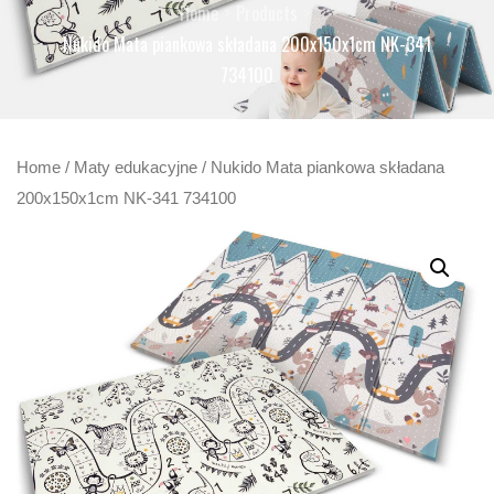
Home
Products
Nukido Mata piankowa składana 200x150x1cm NK-341
734100
Home
/
Maty edukacyjne
/ Nukido Mata piankowa składana
200x150x1cm NK-341 734100