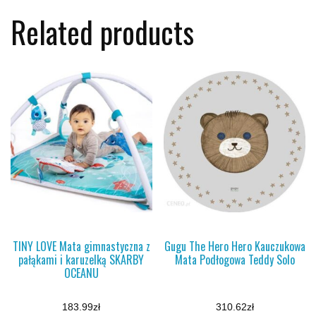
Related products
TINY LOVE Mata gimnastyczna z
Gugu The Hero Hero Kauczukowa
pałąkami i karuzelką SKARBY
Mata Podłogowa Teddy Solo
OCEANU
183.99
zł
310.62
zł