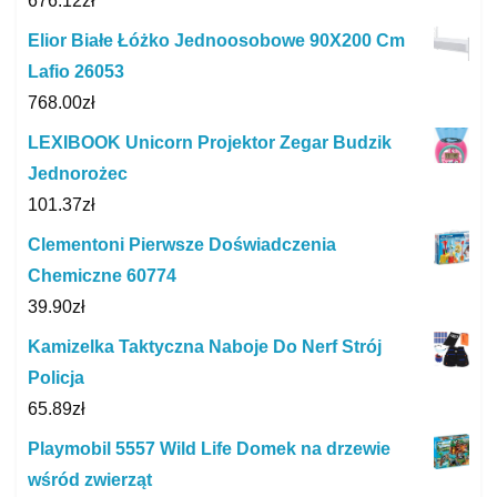
676.12
zł
Elior Białe Łóżko Jednoosobowe 90X200 Cm
Lafio 26053
768.00
zł
LEXIBOOK Unicorn Projektor Zegar Budzik
Jednorożec
101.37
zł
Clementoni Pierwsze Doświadczenia
Chemiczne 60774
39.90
zł
Kamizelka Taktyczna Naboje Do Nerf Strój
Policja
65.89
zł
Playmobil 5557 Wild Life Domek na drzewie
wśród zwierząt