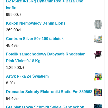
B2 I-Size 0-13Kg Dynamic Red + Baza One
Isofix
999.00
zł
Kokon Niemowlęcy Denim Lions
269.00
zł
Centrum Silver 50+ 100 tabletek
48.49
zł
Fotelik samochodowy Babysafe Rhodesian
Pink Violet 0-18 Kg
1,299.00
zł
Artyk Piłka Ze Światłem
8.20
zł
Dromader Sekrety Elektroniki Radio Fm 859568
84.46
zł
Gra planszowa Schmidt Spiele Ganz schon