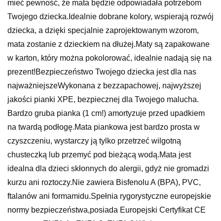
mieć pewność, że mata będzie odpowiadała potrzebom
Twojego dziecka.Idealnie dobrane kolory, wspierają rozwój
dziecka, a dzięki specjalnie zaprojektowanym wzorom,
mata zostanie z dzieckiem na dłużej.Maty są zapakowane
w karton, który można pokolorować, idealnie nadają się na
prezent!Bezpieczeństwo Twojego dziecka jest dla nas
najważniejszeWykonana z bezzapachowej, najwyższej
jakości pianki XPE, bezpiecznej dla Twojego malucha.
Bardzo gruba pianka (1 cm!) amortyzuje przed upadkiem
na twardą podłogę.Mata piankowa jest bardzo prosta w
czyszczeniu, wystarczy ją tylko przetrzeć wilgotną
chusteczką lub przemyć pod bieżącą wodą.Mata jest
idealna dla dzieci skłonnych do alergii, gdyż nie gromadzi
kurzu ani roztoczy.Nie zawiera Bisfenolu A (BPA), PVC,
ftalanów ani formamidu.Spełnia rygorystyczne europejskie
normy bezpieczeństwa,posiada Europejski Certyfikat CE