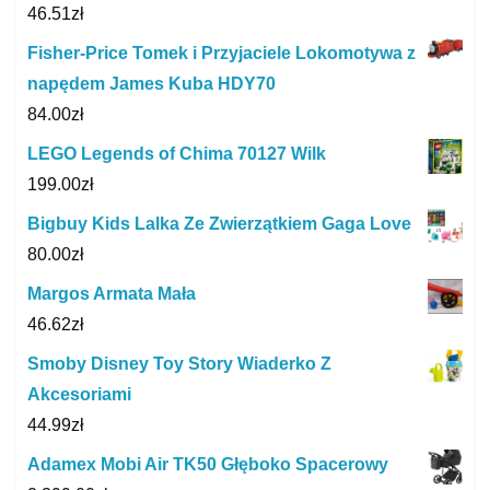
46.51
zł
Fisher-Price Tomek i Przyjaciele Lokomotywa z
napędem James Kuba HDY70
84.00
zł
LEGO Legends of Chima 70127 Wilk
199.00
zł
Bigbuy Kids Lalka Ze Zwierzątkiem Gaga Love
80.00
zł
Margos Armata Mała
46.62
zł
Smoby Disney Toy Story Wiaderko Z
Akcesoriami
44.99
zł
Adamex Mobi Air TK50 Głęboko Spacerowy