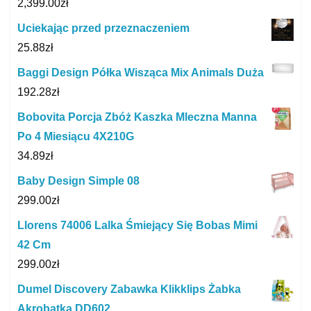
2,399.00
zł
Uciekając przed przeznaczeniem
25.88
zł
Baggi Design Półka Wisząca Mix Animals Duża
192.28
zł
Bobovita Porcja Zbóż Kaszka Mleczna Manna
Po 4 Miesiącu 4X210G
34.89
zł
Baby Design Simple 08
299.00
zł
Llorens 74006 Lalka Śmiejący Się Bobas Mimi
42 Cm
299.00
zł
Dumel Discovery Zabawka Klikklips Żabka
Akrobatka DD602