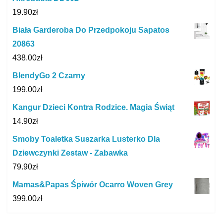
19.90
zł
Biała Garderoba Do Przedpokoju Sapatos
20863
438.00
zł
BlendyGo 2 Czarny
199.00
zł
Kangur Dzieci Kontra Rodzice. Magia Świąt
14.90
zł
Smoby Toaletka Suszarka Lusterko Dla
Dziewczynki Zestaw - Zabawka
79.90
zł
Mamas&Papas Śpiwór Ocarro Woven Grey
399.00
zł