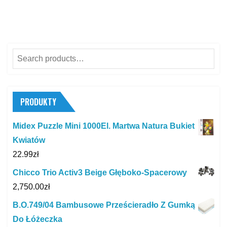
Search
for:
PRODUKTY
Midex Puzzle Mini 1000El. Martwa Natura Bukiet
Kwiatów
22.99
zł
Chicco Trio Activ3 Beige Głęboko-Spacerowy
2,750.00
zł
B.O.749/04 Bambusowe Prześcieradło Z Gumką
Do Łóżeczka