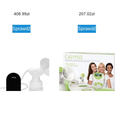
408.99
zł
207.02
zł
Sprawdź
Sprawdź
Lionelo Fidi Go Grey Stone
Ardo Calypso Laktator
Elektryczny Ultradelikatny I