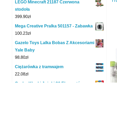
LEGO Minecraft 21187 Czerwona
stodoła
399.90
zł
Mega Creative Pralka 501157 - Zabawka
100.23
zł
Gazelo Toys Lalka Bobas Z Akcesoriami
Yale Baby
98.80
zł
Ciężarówka z tramwajem
22.08
zł
Czako Klocki Jeżyki 36 Elementów
34.98
zł
Iello Puzzle Twist Collection Blue Plate
Special 1000El.
Ca
69.42
zł