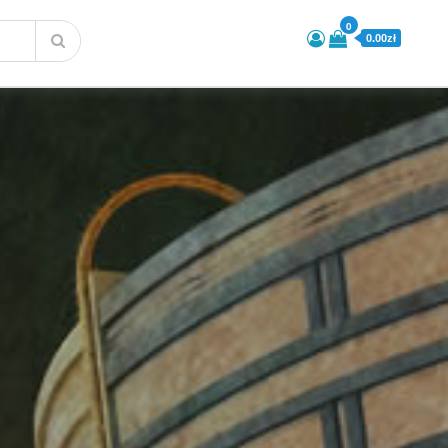
0
0.00zł