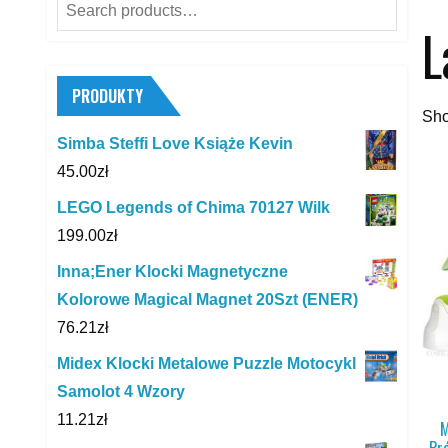
Search
L
for:
PRODUKTY
Sho
Simba Steffi Love Książe Kevin
45.00
zł
LEGO Legends of Chima 70127 Wilk
199.00
zł
Inna;Ener Klocki Magnetyczne
Kolorowe Magical Magnet 20Szt (ENER)
76.21
zł
Midex Klocki Metalowe Puzzle Motocykl
Samolot 4 Wzory
11.21
zł
M
Pr