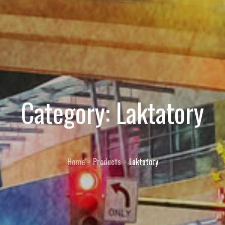
Category:
Laktatory
Home
Products
Laktatory