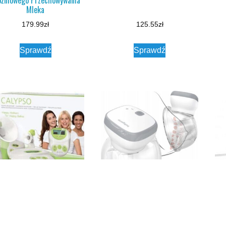
Mleka
179.99
zł
125.55
zł
Sprawdź
Sprawdź
lypso Laktator Elektryczny
Babyono Laktator Muszlowy
Elektryczny SHELLY 1000