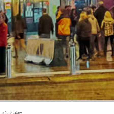
me
/ Laktatory