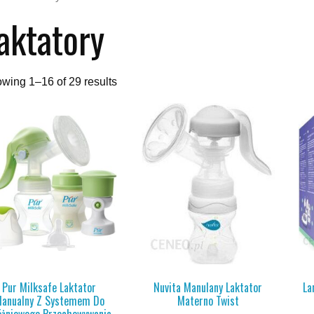
aktatory
wing 1–16 of 29 results
Pur Milksafe Laktator
Nuvita Manulany Laktator
La
anualny Z Systemem Do
Materno Twist
óżniowego Przechowywania