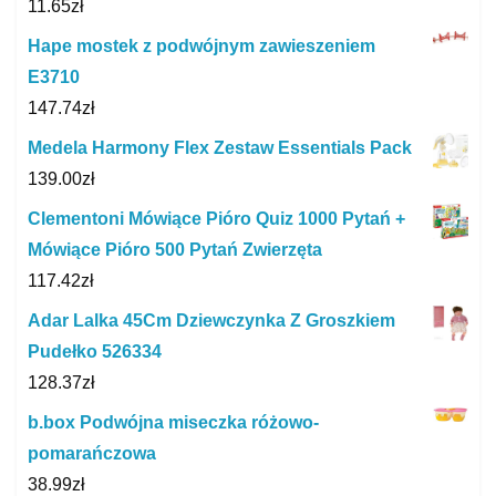
11.65
zł
Hape mostek z podwójnym zawieszeniem
E3710
147.74
zł
Medela Harmony Flex Zestaw Essentials Pack
139.00
zł
Clementoni Mówiące Pióro Quiz 1000 Pytań +
Mówiące Pióro 500 Pytań Zwierzęta
117.42
zł
Adar Lalka 45Cm Dziewczynka Z Groszkiem
Pudełko 526334
128.37
zł
b.box Podwójna miseczka różowo-
pomarańczowa
38.99
zł