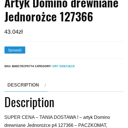
Artyk Domino drewniane
Jednorożce 127366
43.04
zł
Sprawdź
SKU:
B4DC7ECF0774
CATEGORY:
GRY DZIECIĘCE
DESCRIPTION
Description
SUPER CENA – TANIA DOSTAWA ! – artyk Domino
drewniane Jednorożce p4 127366 – PACZKOMAT,