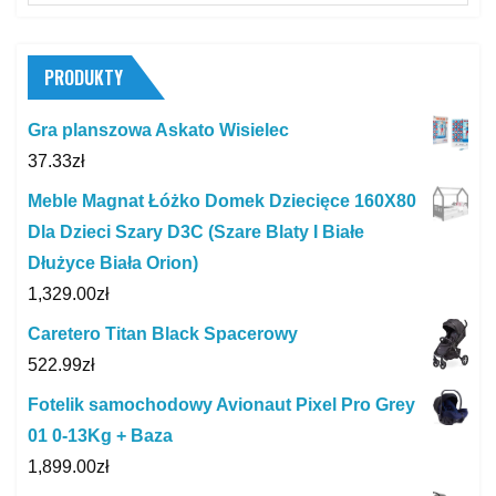
for:
PRODUKTY
Gra planszowa Askato Wisielec
37.33
zł
Meble Magnat Łóżko Domek Dziecięce 160X80
Dla Dzieci Szary D3C (Szare Blaty I Białe
Dłużyce Biała Orion)
1,329.00
zł
Caretero Titan Black Spacerowy
522.99
zł
Fotelik samochodowy Avionaut Pixel Pro Grey
01 0-13Kg + Baza
1,899.00
zł