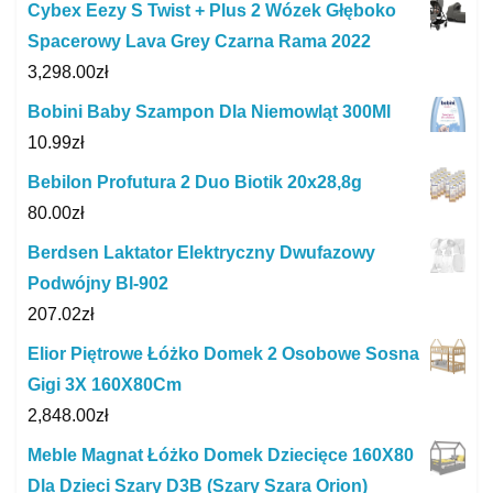
Cybex Eezy S Twist + Plus 2 Wózek Głęboko
Spacerowy Lava Grey Czarna Rama 2022
3,298.00
zł
Bobini Baby Szampon Dla Niemowląt 300Ml
10.99
zł
Bebilon Profutura 2 Duo Biotik 20x28,8g
80.00
zł
Berdsen Laktator Elektryczny Dwufazowy
Podwójny Bl-902
207.02
zł
Elior Piętrowe Łóżko Domek 2 Osobowe Sosna
Gigi 3X 160X80Cm
2,848.00
zł
Meble Magnat Łóżko Domek Dziecięce 160X80
Dla Dzieci Szary D3B (Szary Szara Orion)