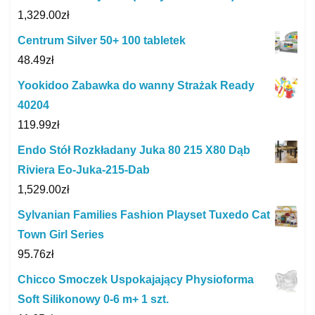
1,329.00
zł
Centrum Silver 50+ 100 tabletek
48.49
zł
Yookidoo Zabawka do wanny Strażak Ready
40204
119.99
zł
Endo Stół Rozkładany Juka 80 215 X80 Dąb
Riviera Eo-Juka-215-Dab
1,529.00
zł
Sylvanian Families Fashion Playset Tuxedo Cat
Town Girl Series
95.76
zł
Chicco Smoczek Uspokajający Physioforma
Soft Silikonowy 0-6 m+ 1 szt.