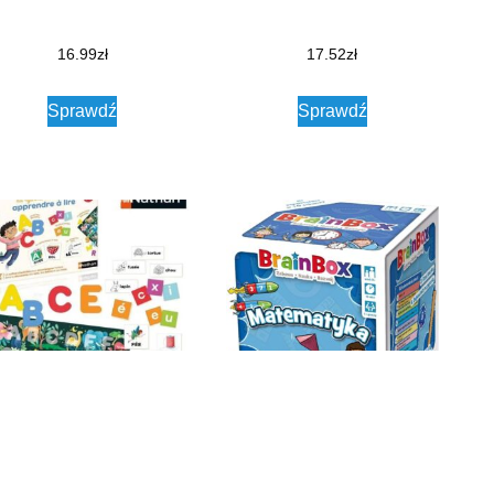
16.99
zł
17.52
zł
Sprawdź
Sprawdź
than Au rythme de l’enfant
BrainBox Matematyka (druga
apprendre à lire (wersja
edycja)