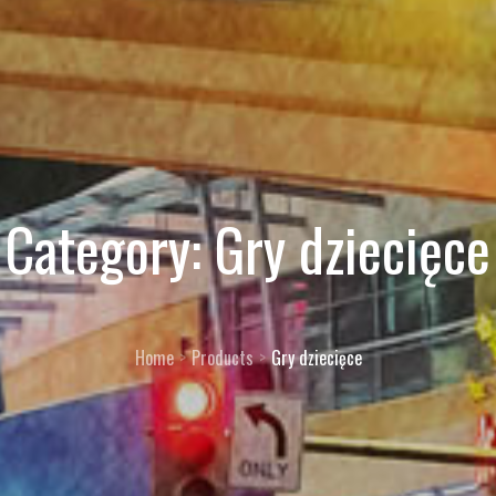
Category:
Gry dziecięce
Home
Products
Gry dziecięce