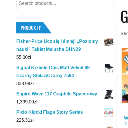
Search
G
for:
PRODUKTY
Sho
Fisher-Price Ucz się i śmiej! „Poziomy
nauki” Tablet Malucha DHN29
55.00
zł
Signal Krzesło Chic Matt Velvet 99
Czarny Stelaż/Czarny 7594
338.99
zł
Espiro Wave 117 Graphite Spacerowy
1,399.00
zł
Pixio Klocki Flags Story Series
Am
226.31
zł
Ti