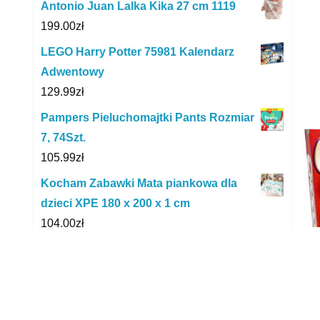
Antonio Juan Lalka Kika 27 cm 1119
199.00
zł
LEGO Harry Potter 75981 Kalendarz
Adwentowy
129.99
zł
Pampers Pieluchomajtki Pants Rozmiar
7, 74Szt.
105.99
zł
Kocham Zabawki Mata piankowa dla
dzieci XPE 180 x 200 x 1 cm
104.00
zł
Top Bright Drewniany Domek Łazienka
Simona Z Wyposażeniem
75.33
zł
Safety 1St Zabezpieczenie Na Szafki