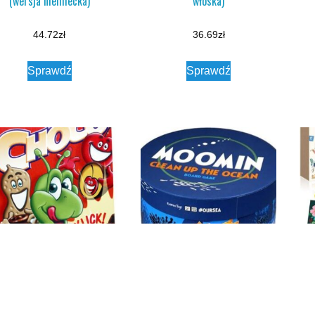
(wersja niemiecka)
włoska)
44.72
zł
36.69
zł
Sprawdź
Sprawdź
Choco
Barbo Toys Save Our Sea
Na
Moomin (wersja duńska)