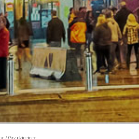
me
/ Gry dziecięce