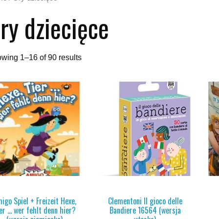
ry dziecięce
wing 1–16 of 90 results
igo Spiel + Freizeit Hexe,
Clementoni Il gioco delle
er … wer fehlt denn hier?
Bandiere 16564 (wersja