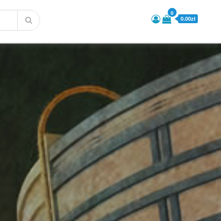
0
0.00zł