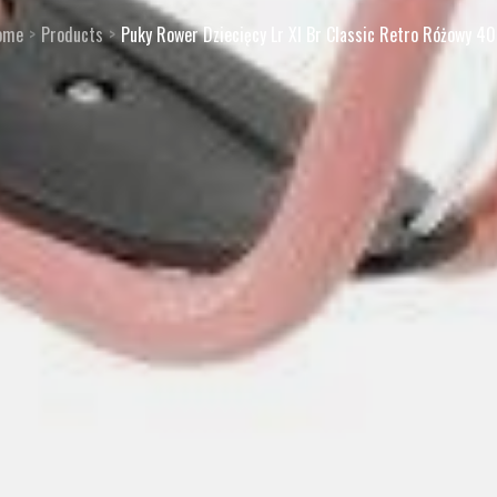
ome
Products
Puky Rower Dziecięcy Lr Xl Br Classic Retro Różowy 4