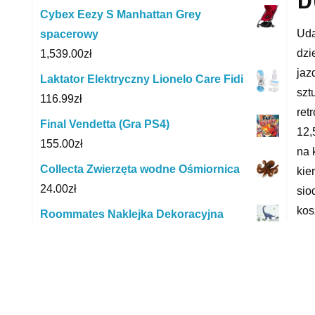
Cybex Eezy S Manhattan Grey
Uda
spacerowy
dzi
1,539.00
zł
jaz
Laktator Elektryczny Lionelo Care Fidi
szt
116.99
zł
ret
Final Vendetta (Gra PS4)
12,
155.00
zł
na 
Collecta Zwierzęta wodne Ośmiornica
kie
24.00
zł
sio
kos
Roommates Naklejka Dekoracyjna
BR.
Dinozaur
naw
143.00
zł
pne
Magdum Zestaw Magnesów Świnka
opo
Peppa Rodzina Me 5031-04
wię