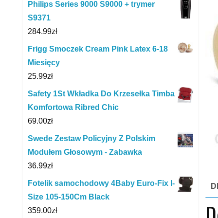
Philips Series 9000 S9000 + trymer
S9371
284.99
zł
Frigg Smoczek Cream Pink Latex 6-18
Miesięcy
25.99
zł
Safety 1St Wkładka Do Krzesełka Timba
Komfortowa Ribred Chic
69.00
zł
Swede Zestaw Policyjny Z Polskim
Modułem Głosowym - Zabawka
36.99
zł
Fotelik samochodowy 4Baby Euro-Fix I-
D
Size 105-150Cm Black
D
359.00
zł