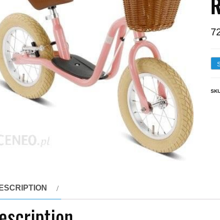
7
SK
ESCRIPTION
escription