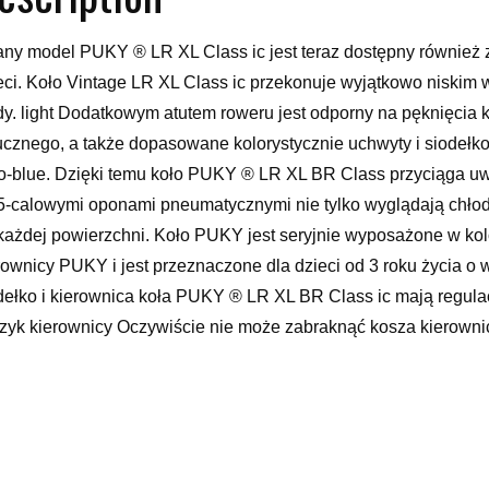
ny model PUKY ® LR XL Class ic jest teraz dostępny również
eci. Koło Vintage LR XL Class ic przekonuje wyjątkowo niskim 
dy. light Dodatkowym atutem roweru jest odporny na pęknięcia
ucznego, a także dopasowane kolorystycznie uchwyty i siodełko,
ro-blue. Dzięki temu koło PUKY ® LR XL BR Class przyciąga u
5-calowymi oponami pneumatycznymi nie tylko wyglądają chłodn
każdej powierzchni. Koło PUKY jest seryjnie wyposażone w ko
rownicy PUKY i jest przeznaczone dla dzieci od 3 roku życia o
dełko i kierownica koła PUKY ® LR XL BR Class ic mają regulac
zyk kierownicy Oczywiście nie może zabraknąć kosza kierownicy 
 Nadaje się na książki, drinki, a nawet paczkę kwiatów… Plastik
et w przypadku zderzenia. Koła zmęczone pneumatycznie Jeśli
umatyczne nadal przewyższają wszelkie inne technologie. Komf
n pneumatycznych, które można dostosować do osobistych prefer
c na optymalnym Performance kładziesz większą wagę niż na ni