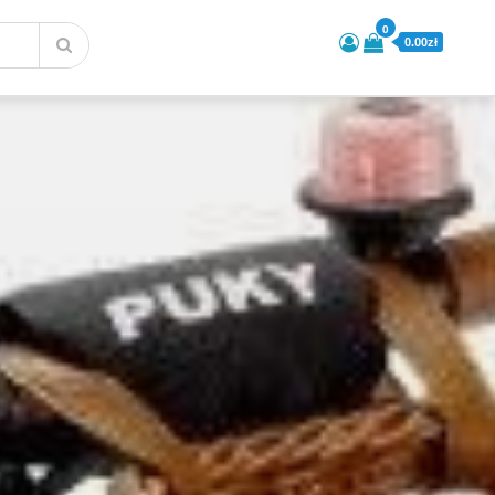
0
0.00zł