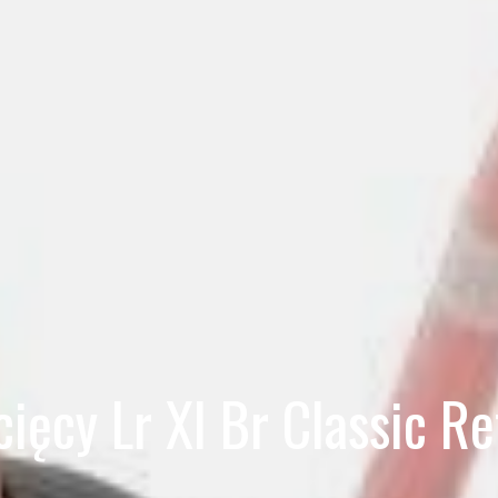
ięcy Lr Xl Br Classic 