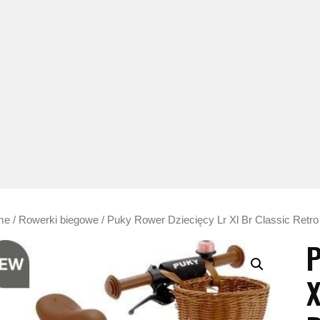
me
/
Rowerki biegowe
/ Puky Rower Dziecięcy Lr Xl Br Classic Ret
P
X