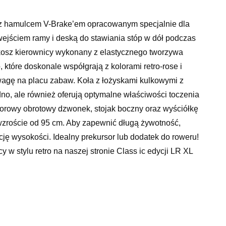
 z hamulcem V-Brake’em opracowanym specjalnie dla
wejściem ramy i deską do stawiania stóp w dół podczas
 kosz kierownicy wykonany z elastycznego tworzywa
 które doskonale współgrają z kolorami retro-rose i
wagę na placu zabaw. Koła z łożyskami kulkowymi z
o, ale również oferują optymalne właściwości toczenia
lorowy obrotowy dzwonek, stojak boczny oraz wyściółkę
 wzroście od 95 cm. Aby zapewnić długą żywotność,
ję wysokości. Idealny prekursor lub dodatek do roweru!
w stylu retro na naszej stronie Class ic edycji LR XL
owa siatka jest wytrzymała i elastyczna i nie odpryskuje
 chodzi o przyczepność na każdej nawierzchni, opony
ort i optymalne prowadzenie to również główne zalety
encji dzieci poprzez zmianę ciśnienia powietrza. Jeśli
skim poziomie konserwacji, to LR XL BR Class ic jest