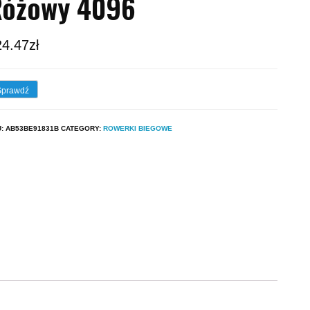
Różowy 4096
24.47
zł
Sprawdź
U:
AB53BE91831B
CATEGORY:
ROWERKI BIEGOWE