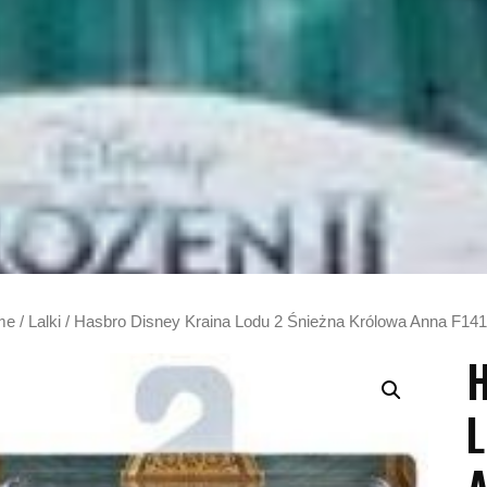
me
/
Lalki
/ Hasbro Disney Kraina Lodu 2 Śnieżna Królowa Anna F14
H
L
A