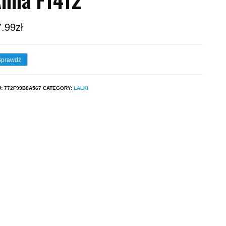
7.99
zł
Sprawdź
U:
772F99B0A567
CATEGORY:
LALKI