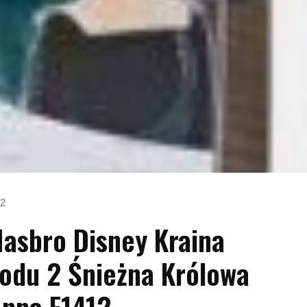
12
asbro Disney Kraina
odu 2 Śnieżna Królowa
nna F1412