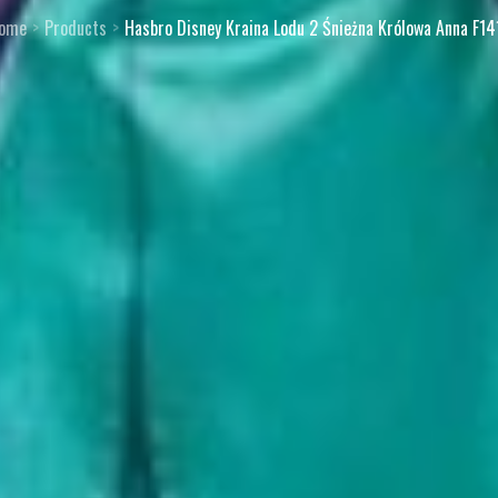
ome
Products
Hasbro Disney Kraina Lodu 2 Śnieżna Królowa Anna F14