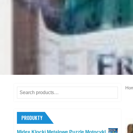
Ho
Search
for:
PRODUKTY
Midex Klocki Metalowe Puzzle Motocykl