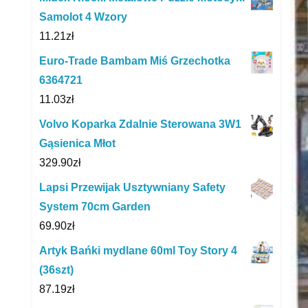
Samolot 4 Wzory
11.21
zł
Euro-Trade Bambam Miś Grzechotka
6364721
11.03
zł
Volvo Koparka Zdalnie Sterowana 3W1
Gąsienica Młot
329.90
zł
Lapsi Przewijak Usztywniany Safety
System 70cm Garden
69.90
zł
Artyk Bańki mydlane 60ml Toy Story 4
(36szt)
87.19
zł