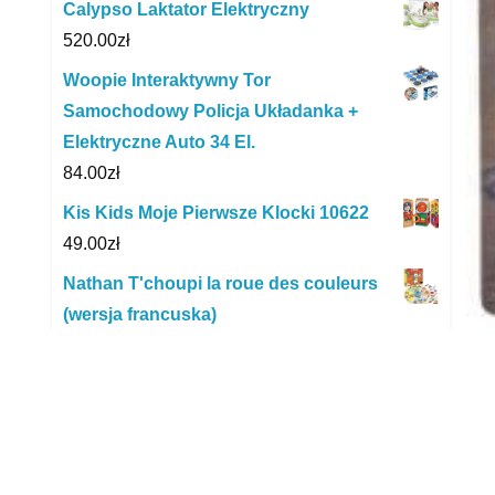
Calypso Laktator Elektryczny
520.00
zł
Woopie Interaktywny Tor
Samochodowy Policja Układanka +
Elektryczne Auto 34 El.
84.00
zł
Kis Kids Moje Pierwsze Klocki 10622
49.00
zł
Nathan T'choupi la roue des couleurs
(wersja francuska)
169.63
zł
Ikonka Klocki Przestrzenne Cegły
Edukacyjne Box 580El. Pastelowe
D
41.32
zł
D
Classic World Drewniany Zestaw