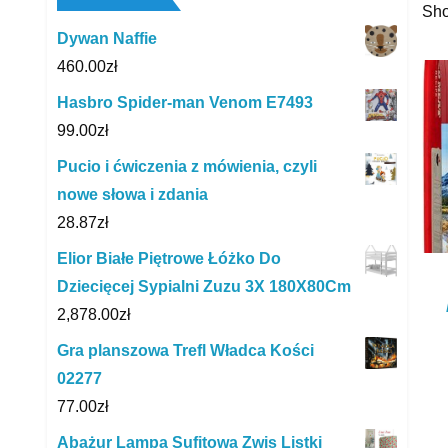
Sho
Dywan Naffie
460.00
zł
Hasbro Spider-man Venom E7493
99.00
zł
Pucio i ćwiczenia z mówienia, czyli
nowe słowa i zdania
28.87
zł
Elior Białe Piętrowe Łóżko Do
Dziecięcej Sypialni Zuzu 3X 180X80Cm
2,878.00
zł
Gra planszowa Trefl Władca Kości
02277
77.00
zł
Abażur Lampa Sufitowa Zwis Listki