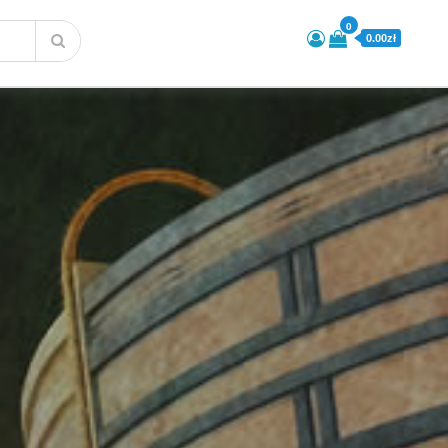
0
0.00zł