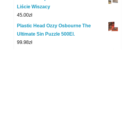
Liście Wiszacy
45.00
zł
Plastic Head Ozzy Osbourne The
Ultimate Sin Puzzle 500El.
99.98
zł
Bieco Pływające Zwierzątka Do Kąpieli
16 Cm
22.32
zł
Simba Kuchenka Z Akcesoriami 26Cm -
Zabawka
29.99
zł
Spin Master Purse Pets Interaktywna
Torebka Z Oczami Micro Bat
55.18
zł