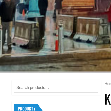
Ho
Search
K
for:
PRODUKTY