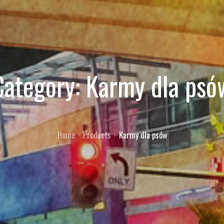
Category:
Karmy dla psó
Home
Products
Karmy dla psów