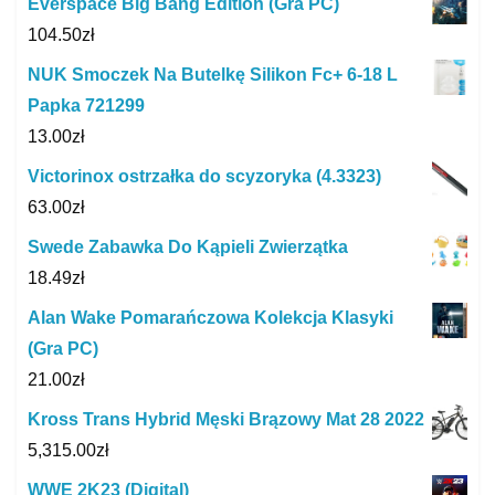
Everspace Big Bang Edition (Gra PC)
104.50
zł
NUK Smoczek Na Butelkę Silikon Fc+ 6-18 L
Papka 721299
13.00
zł
Victorinox ostrzałka do scyzoryka (4.3323)
63.00
zł
Swede Zabawka Do Kąpieli Zwierzątka
18.49
zł
Alan Wake Pomarańczowa Kolekcja Klasyki
(Gra PC)
21.00
zł
Kross Trans Hybrid Męski Brązowy Mat 28 2022
5,315.00
zł
WWE 2K23 (Digital)