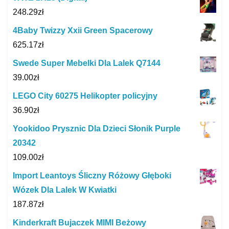
248.29
zł
4Baby Twizzy Xxii Green Spacerowy
625.17
zł
Swede Super Mebelki Dla Lalek Q7144
39.00
zł
LEGO City 60275 Helikopter policyjny
36.90
zł
Yookidoo Prysznic Dla Dzieci Słonik Purple
20342
109.00
zł
Import Leantoys Śliczny Różowy Głęboki
Wózek Dla Lalek W Kwiatki
187.87
zł
Kinderkraft Bujaczek MIMI Beżowy