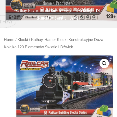
Home
Products
Kathay-Haster Klocki Konstrukcyjne Duża Kolejka 120
Elementów Światło I Dźwięk
Home
/
Klocki
/ Kathay-Haster Klocki Konstrukcyjne Duża
Kolejka 120 Elementów Światło I Dźwięk