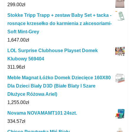
299.00
zł
Stokke Tripp Trapp + zestaw Baby Set + tacka -
rosnące krzesełko do karmienia z akcesoriami-
Soft Mint-Grey
1,647.00
zł
LOL Surprise Clubhouse Playset Domek
Klubowy 569404
311.96
zł
Meble Magnat Łóżko Domek Dziecięce 160X80
Dla Dzieci Biały D3D (Białe Blaty I Szare
Dłużyce Różowa Ariel)
1,255.00
zł
Novama NOVAMAMT101 24szt.
334.57
zł
Chicco Pozytywka Miś Biały