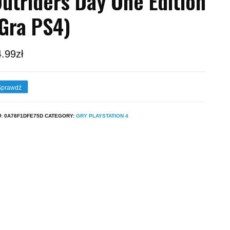
utriders Day One Edition
Gra PS4)
4.99
zł
Sprawdź
U:
0A78F1DFE75D
CATEGORY:
GRY PLAYSTATION 4