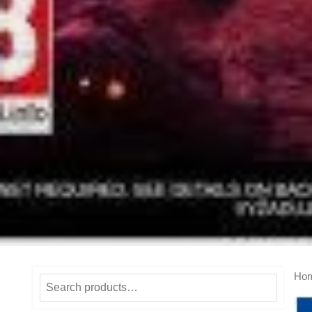
Ho
Search
for: