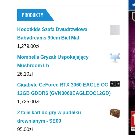
PRODUKTY
Kocotkids Szafa Dwudrzwiowa
Babydreams 90cm Biel Mat
1,279.00
zł
Mombella Gryzak Uspokajający
Mushroom Lb
26.10
zł
Gigabyte GeForce RTX 3060 EAGLE OC
12GB GDDR6 (GVN3060EAGLEOC12GD)
1,725.00
zł
2 talie kart do gry w pudełku
drewnianym - SE09
95.00
zł