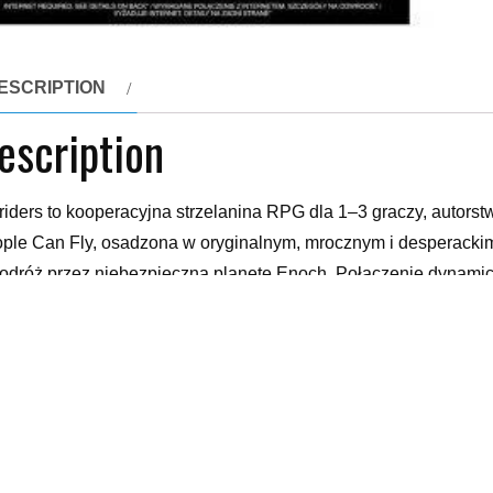
ESCRIPTION
escription
riders to kooperacyjna strzelanina RPG dla 1–3 graczy, autors
ple Can Fly, osadzona w oryginalnym, mrocznym i desperackim 
odróż przez niebezpieczną planetę Enoch. Połączenie dynamicz
enałem dziwnych broni oraz sprzętu zapewni w grze Outriders w
ensywność strzelanki, głębia RPG – Outriders to hybryda gatunk
ężnych mocy z rozbudowanymi systemami RPG.
czna i desperacka podróż – Odkrywaj groźną planetę Enoch po
amiczna rozgrywka w kooperacji dla 1-3 graczy – Graj w poje