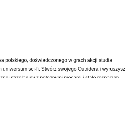
twa polskiego, doświadczonego w grach akcji studia
uniwersum sci-fi. Stwórz swojego Outridera i wyruszysz
nej strzelaniny z potężnymi mocami i stale rosnącym
iele godzin rozgrywki.
owa, która łączy krwawą walkę przy użyciu broni i
dczas podróży do źródła tajemniczego sygnału.
dynkę lub zaproś maksymalnie dwóch znajomych do trybu