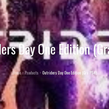
ders Day One Edition (Gr
Home
Products
Outriders Day One Edition (Gra PS4)