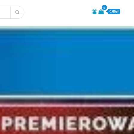
0
0.00zł