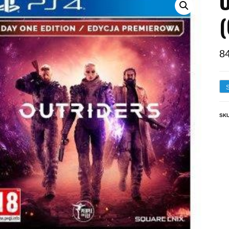
O
(
8
SK