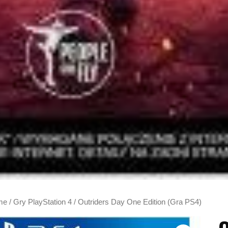
me
/
Gry PlayStation 4
/ Outriders Day One Edition (Gra PS4)