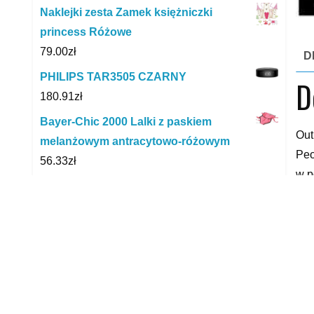
Naklejki zesta Zamek księżniczki
princess Różowe
79.00
zł
D
PHILIPS TAR3505 CZARNY
D
180.91
zł
Bayer-Chic 2000 Lalki z paskiem
Out
melanżowym antracytowo-różowym
Peo
56.33
zł
w p
Leantoys Miękkie Autka Dla Niemowląt
ars
Straż Pożarna Policja Taxi
Int
53.00
zł
pot
Baby In World 01274 Wieża Silikonowa
Gwiazdy Autumn Day
Mro
75.60
zł
Dyn