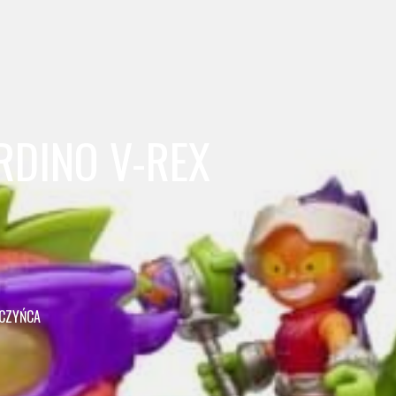
RDINO V-REX
OCZYŃCA