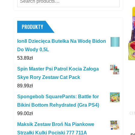
for:
PRODUKTY
Ion8 Dziecięca Butelka Na Wodę Bidon
Do Wody 0,5L
53.89
zł
Spin Master Psi Patrol Kocia Załoga
Skye Rory Zestaw Cat Pack
89.99
zł
Spongebob SquarePants: Battle for
Bikini Bottom Rehydrated (Gra PS4)
99.00
zł
Maksik Zestaw Broń Na Piankowe
Strzałki Kulki Pociski 777 711A