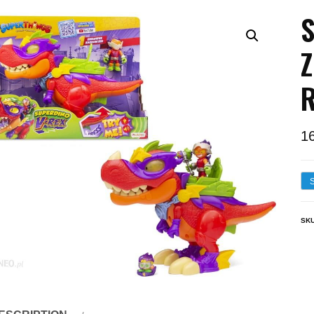
S
Z
1
SK