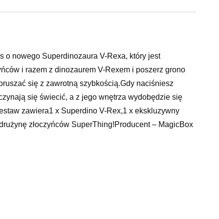
 o nowego Superdinozaura V-Rexa, który jest
ńców i razem z dinozaurem V-Rexem i poszerz grono
oruszać się z zawrotną szybkością.Gdy naciśniesz
czynają się świecić, a z jego wnętrza wydobędzie się
!Zestaw zawiera1 x Superdino V-Rex,1 x ekskluzywny
 drużynę złoczyńców SuperThing!Producent – MagicBox