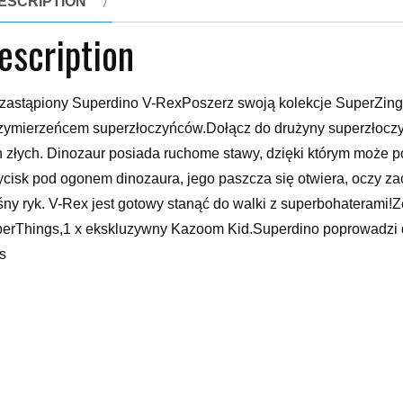
ESCRIPTION
escription
zastąpiony Superdino V-RexPoszerz swoją kolekcje SuperZings
zymierzeńcem superzłoczyńców.Dołącz do drużyny superzłoczy
h złych. Dinozaur posiada ruchome stawy, dzięki którym może p
ycisk pod ogonem dinozaura, jego paszcza się otwiera, oczy za
śny ryk. V-Rex jest gotowy stanąć do walki z superbohaterami
erThings,1 x ekskluzywny Kazoom Kid.Superdino poprowadzi
s
urki makiety i zestawy
xx
yy