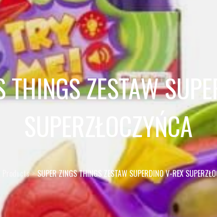
S THINGS ZESTAW SUPE
SUPERZŁOCZYŃCA
Products
SUPER ZINGS THINGS ZESTAW SUPERDINO V-REX SUPERZŁ