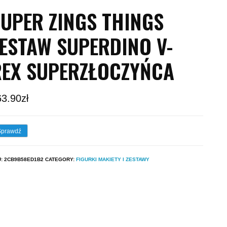
UPER ZINGS THINGS
ESTAW SUPERDINO V-
REX SUPERZŁOCZYŃCA
63.90
zł
Sprawdź
U:
2CB9B58ED1B2
CATEGORY:
FIGURKI MAKIETY I ZESTAWY