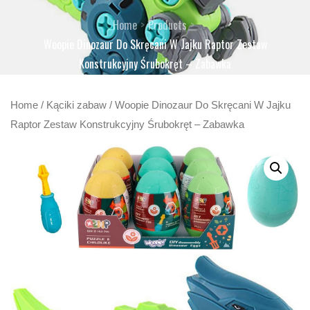
Home
Products
Woopie Dinozaur Do Skręcani W Jajku Raptor Zestaw
Konstrukcyjny Śrubokręt – Zabawka
Home
/
Kąciki zabaw
/ Woopie Dinozaur Do Skręcani W Jajku
Raptor Zestaw Konstrukcyjny Śrubokręt – Zabawka