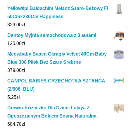
Yellowtipi Baldachim Melanż Szaro-Beżowy Fi
50Cmx230Cm Happiness
329.00
zł
Dantoy Myjnia samochodowa z 3 autami
125.00
zł
Meowbaby Basen Okrągły Velvet 40Cm Baby
Blue 300 Piłek Beż Szare Srebrne
379.00
zł
CANPOL BABIES GRZECHOTKA SZTANGA
(2/606_BLU)
5.25
zł
Drewex Łóżeczko Dla Dzieci Lulaya Z
Opuszczalnym Bokiem Sosna Naturalna
584.78
zł