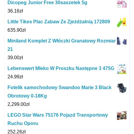
Dicopeg Junior Free 30saszetek 5g
36.16
zł
Little Tikes Plac Zabaw Ze Zjeżdżalnią 172809
635.90
zł
Miniland Komplet Z Włóczki Granatowy Rozmiar
21
39.00
zł
Lebenswert Mleko W Proszku Następne 3 475G
24.99
zł
Fotelik samochodowy Swandoo Marie 3 Black
Obrotowy 0-18Kg
2,299.00
zł
LEGO Star Wars 75176 Pojazd Transportowy
Ruchu Oporu
252.26
zł