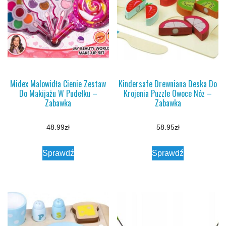
Midex Malowidła Cienie Zestaw
Kindersafe Drewniana Deska Do
Do Makijażu W Pudełku –
Krojenia Puzzle Owoce Nóz –
Zabawka
Zabawka
48.99
zł
58.95
zł
Sprawdź
Sprawdź