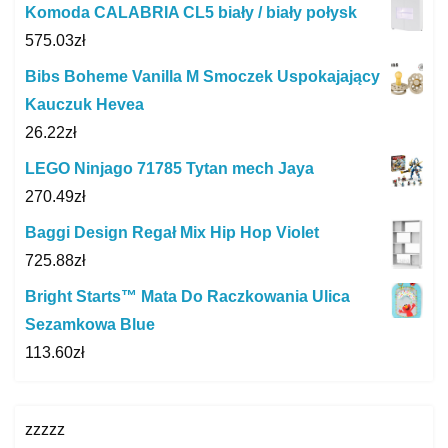
Komoda CALABRIA CL5 biały / biały połysk
575.03
zł
Bibs Boheme Vanilla M Smoczek Uspokajający
Kauczuk Hevea
26.22
zł
LEGO Ninjago 71785 Tytan mech Jaya
270.49
zł
Baggi Design Regał Mix Hip Hop Violet
725.88
zł
Bright Starts™ Mata Do Raczkowania Ulica
Sezamkowa Blue
113.60
zł
zzzzz