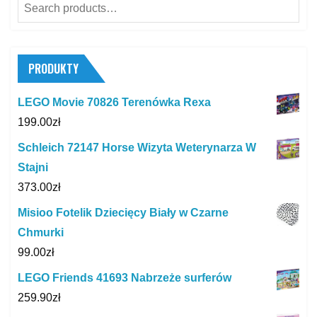
Search
for:
PRODUKTY
LEGO Movie 70826 Terenówka Rexa
199.00
zł
Schleich 72147 Horse Wizyta Weterynarza W
Stajni
373.00
zł
Misioo Fotelik Dziecięcy Biały w Czarne
Chmurki
99.00
zł
LEGO Friends 41693 Nabrzeże surferów
259.90
zł