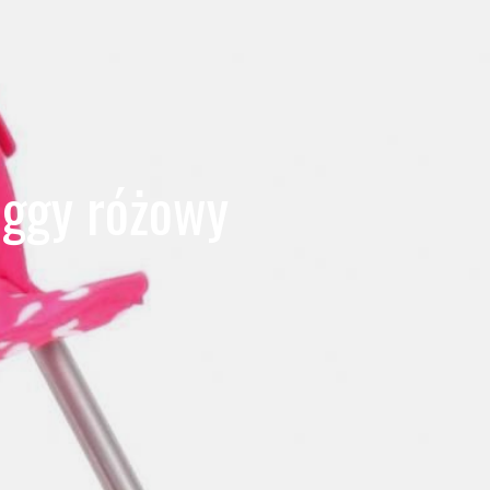
uggy różowy