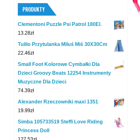
PRODUKTY
Clementoni Puzzle Psi Patrol 180El.
13.28
zł
Tulilo Przytulanka Miluś Miś 30X30Cm
22.46
zł
Small Foot Kolorowe Cymbałki Dla
Dzieci Groovy Beats 12254 Instrumenty
Muzyczne Dla Dzieci
74.39
zł
Alexander Rzeczowniki maxi 1351
19.99
zł
Simba 105733519 Steffi Love Riding
Princess Doll
127.53
zł