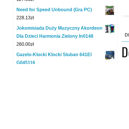
Need for Speed Unbound (Gra PC)
228.13
zł
Jokomisiada Duży Muzyczny Akordeon
D
Dla Dzieci Harmonia Zielony In0148
260.00
zł
D
Gazelo-Klocki Klocki Sluban 641El
G045116
Wóz
134.39
zł
lal
Barbie syrenka różowy ogon HGR05
Wóz
29.00
zł
LEGO Creator 40462 Walentynkowy
xxx
niedźwiedź brunatny
yyy
127.89
zł
Kinderkraft Krzesełko do karmienia FINI