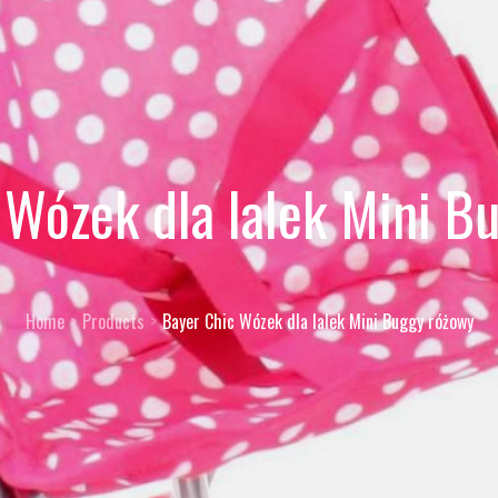
 Wózek dla lalek Mini B
Home
Products
Bayer Chic Wózek dla lalek Mini Buggy różowy