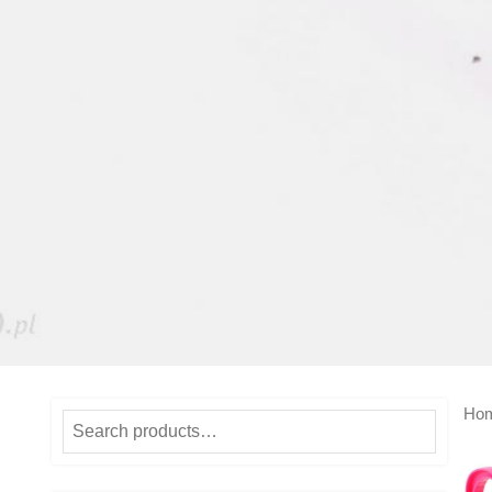
Ho
Search
for: