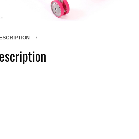
ESCRIPTION
escription
ek Mini Buggy dla lalek. Mały lekki i poręczny dla najmłodsz
ki w wózku.
ki dla lalek
xx
yy