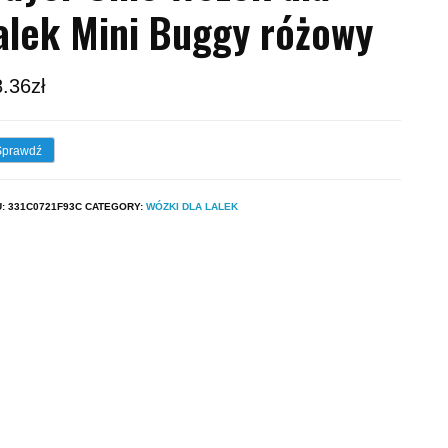
alek Mini Buggy różowy
8.36
zł
Sprawdź
U:
331C0721F93C
CATEGORY:
WÓZKI DLA LALEK