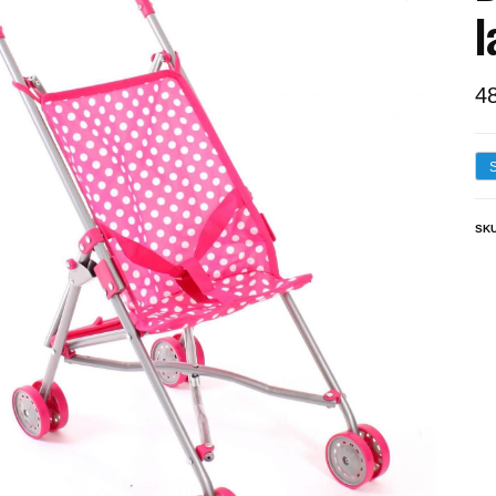
l
4
SK