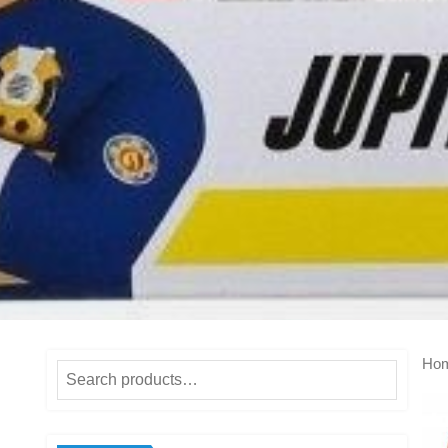
Ho
Search
for: