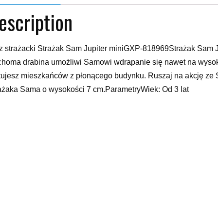
escription
 strażacki Strażak Sam Jupiter miniGXP-818969Strażak Sam Ju
homa drabina umożliwi Samowi wdrapanie się nawet na wysoki 
tujesz mieszkańców z płonącego budynku. Ruszaj na akcję ze
ażaka Sama o wysokości 7 cm.ParametryWiek: Od 3 lat
a i inne pojazdy do zabawy
xx
yy
elated products