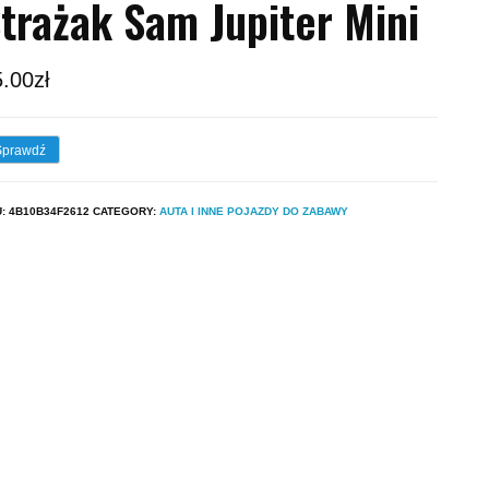
trażak Sam Jupiter Mini
5.00
zł
Sprawdź
U:
4B10B34F2612
CATEGORY:
AUTA I INNE POJAZDY DO ZABAWY