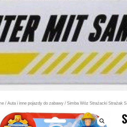
me
/
Auta i inne pojazdy do zabawy
/ Simba Wóz Strażacki Strażak S
S