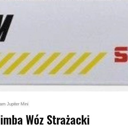
am Jupiter Mini
imba Wóz Strażacki