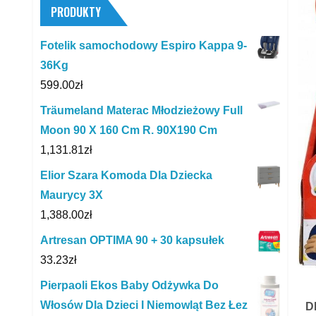
PRODUKTY
Fotelik samochodowy Espiro Kappa 9-
36Kg
599.00
zł
Träumeland Materac Młodzieżowy Full
Moon 90 X 160 Cm R. 90X190 Cm
1,131.81
zł
Elior Szara Komoda Dla Dziecka
Maurycy 3X
1,388.00
zł
Artresan OPTIMA 90 + 30 kapsułek
33.23
zł
Pierpaoli Ekos Baby Odżywka Do
Włosów Dla Dzieci I Niemowląt Bez Łez
D