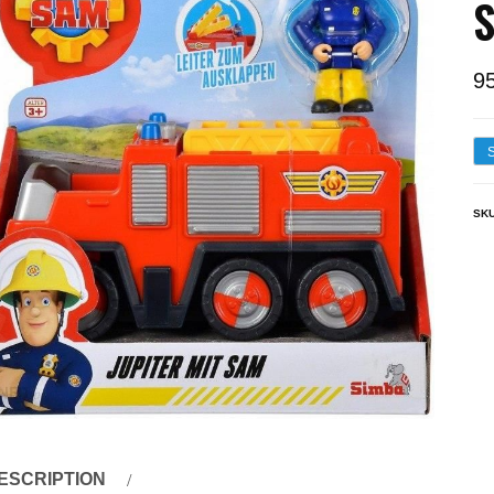
S
9
SK
ESCRIPTION