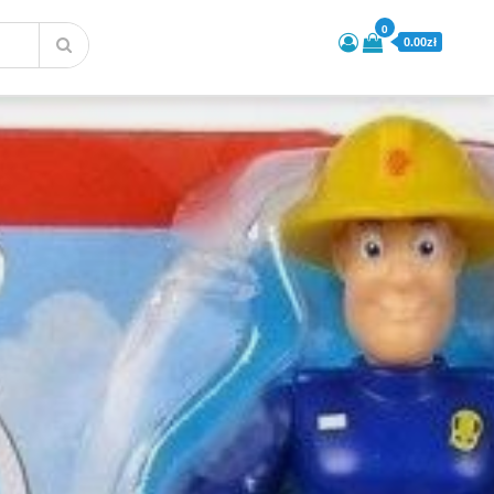
0
0.00zł