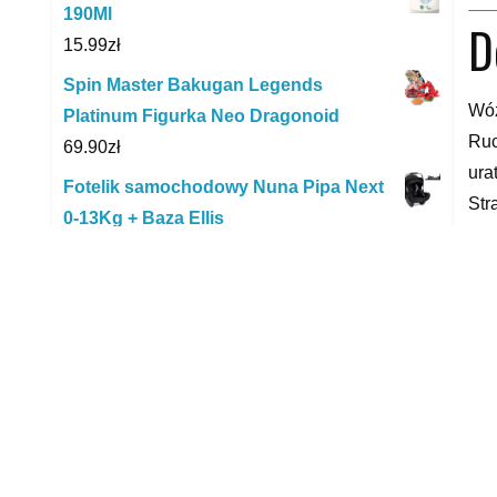
190Ml
D
15.99
zł
Spin Master Bakugan Legends
Wóz
Platinum Figurka Neo Dragonoid
Ruc
69.90
zł
ura
Fotelik samochodowy Nuna Pipa Next
Str
0-13Kg + Baza Ellis
1,798.00
zł
Aut
Visby Łóżko Drewniane Sosnowe Arhus
xxx
High & Long (Długość + 20cm)
yyy
140X220cm Biały
2,367.00
zł
Ixs Trigger Am Mips Oliwkowy
649.99
zł
R
Amalfi Woda Kolońska Dla Dzieci 750ml