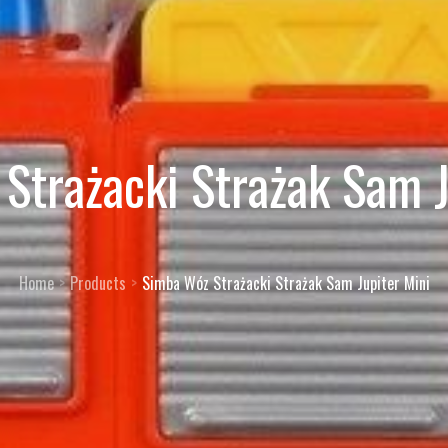
Strażacki Strażak Sam J
Home
Products
Simba Wóz Strażacki Strażak Sam Jupiter Mini