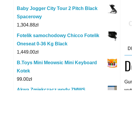
Baby Jogger City Tour 2 Pitch Black
Spacerowy
1,304.88
zł
Fotelik samochodowy Chicco Fotelik
Oneseat 0-36 Kg Black
D
1,449.00
zł
D
B.Toys Mini Meowsic Mini Keyboard
Kotek
99.00
zł
Gum
Akwa Zmiękczacz wody ZMWS
wyt
Compact 25/CI
ruc
1,900.00
zł
pom
świ
Albero Mio Przewijak Sztywny Długi
dzi
48x80 Koala
spe