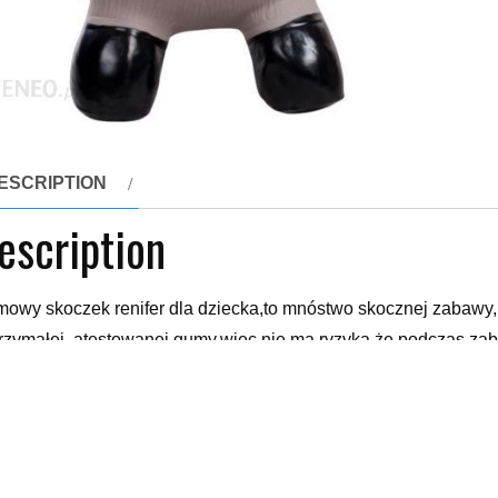
ESCRIPTION
escription
owy skoczek renifer dla dziecka,to mnóstwo skocznej zabawy, 
rzymałej, atestowanej gumy,więc nie ma ryzyka że podczas za
homych części,dzięki czemu jest odporny na najbardziej beztr
ieszczeniu jak i na dworze,wystarczy go nadmuchać dołączo
etnie nadaje się na prezent.Stanowi doskonałą rozrywkę w domu
ecka od 3 roku życia.BEZPIECZNYGumowy skoczek dla dzieci w
łniającej Europejskie normy bezpieczeństwa(EN71-1, EN71-2,