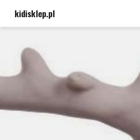
Skip
kidisklep.pl
to
content