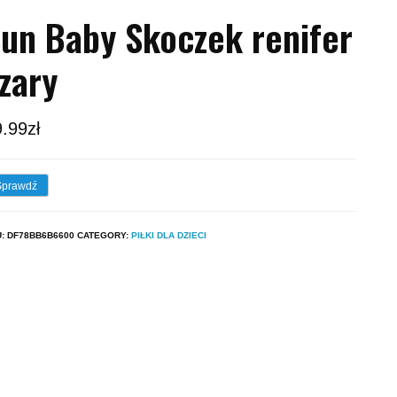
un Baby Skoczek renifer
zary
9.99
zł
Sprawdź
U:
DF78BB6B6600
CATEGORY:
PIŁKI DLA DZIECI