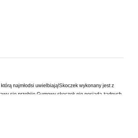
którą najmłodsi uwielbiają!Skoczek wykonany jest z
bawy się przebije.Gumowy skoczek nie posiada żadnych
oskie traktowanie.Skoczek nadaje się do zabawy w
ną do zestawu pompką i gotowe!Skoczek gumowy
, ogrodzie i na plaży.Skoczek przeznaczony jest dla
ykonany jest z bardzo wytrzymałej,nietoksycznej gumy
 EN71,3 BPA Free).Nie ma ryzyka, że podczas skocznej