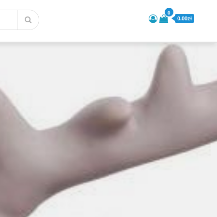
0
0.00zł