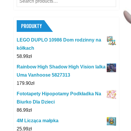
for:
PRODUKTY
LEGO DUPLO 10986 Dom rodzinny na
kółkach
58.99
zł
Rainbow High Shadow High Vision lalka
Uma Vanhoose 5827313
179.90
zł
Fototapety Hipopotamy Podkładka Na
Biurko Dla Dzieci
86.99
zł
4M Licząca małpka
25.99
zł