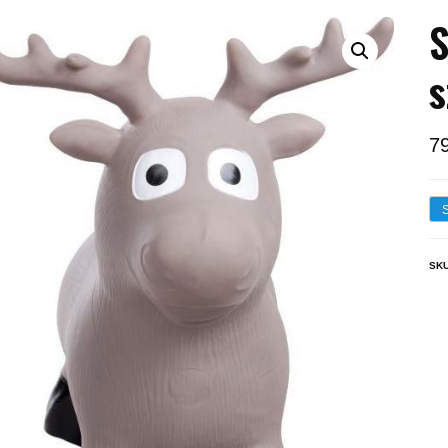
S
s
7
SK