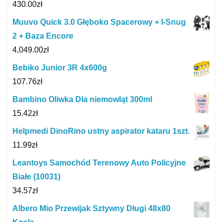
430.00
zł
Muuvo Quick 3.0 Głęboko Spacerowy + I-Snug
2 + Baza Encore
4,049.00
zł
Bebiko Junior 3R 4x600g
107.76
zł
Bambino Oliwka Dla niemowląt 300ml
15.42
zł
Helpmedi DinoRino ustny aspirator kataru 1szt.
11.99
zł
Leantoys Samochód Terenowy Auto Policyjne
Białe (10031)
34.57
zł
Albero Mio Przewijak Sztywny Długi 48x80