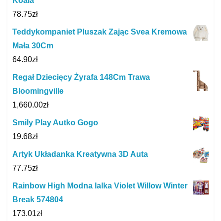
Koala
78.75
zł
Teddykompaniet Pluszak Zając Svea Kremowa
Mała 30Cm
64.90
zł
Regał Dziecięcy Żyrafa 148Cm Trawa
Bloomingville
1,660.00
zł
Smily Play Autko Gogo
19.68
zł
Artyk Układanka Kreatywna 3D Auta
77.75
zł
Rainbow High Modna lalka Violet Willow Winter
Break 574804
173.01
zł