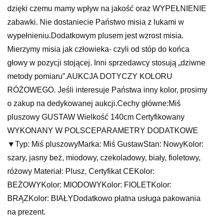
dzięki czemu mamy wpływ na jakość oraz WYPEŁNIENIE
zabawki. Nie dostaniecie Państwo misia z lukami w
wypełnieniu.Dodatkowym plusem jest wzrost misia.
Mierzymy misia jak człowieka- czyli od stóp do końca
głowy w pozycji stojącej. Inni sprzedawcy stosują „dziwne
metody pomiaru”.AUKCJA DOTYCZY KOLORU
RÓŻOWEGO. Jeśli interesuje Państwa inny kolor, prosimy
o zakup na dedykowanej aukcji.Cechy główne:Miś
pluszowy GUSTAW Wielkość 140cm Certyfikowany
WYKONANY W POLSCEPARAMETRY DODATKOWE
▼Typ: Miś pluszowyMarka: Miś GustawStan: NowyKolor:
szary, jasny beż, miodowy, czekoladowy, biały, fioletowy,
różowy Materiał: Plusz, Certyfikat CEKolor:
BEŻOWYKolor: MIODOWYKolor: FIOLETKolor:
BRĄZKolor: BIAŁYDodatkowo płatna usługa pakowania
na prezent.