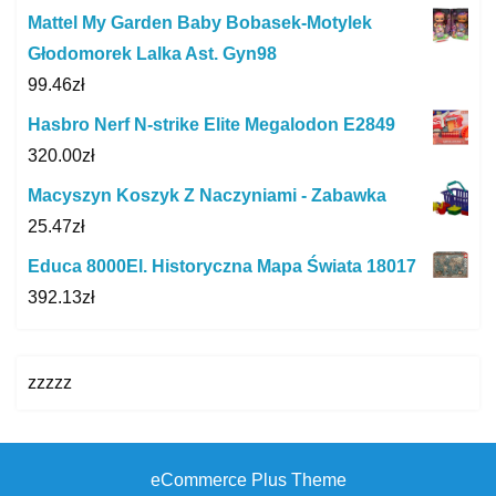
Mattel My Garden Baby Bobasek-Motylek
Głodomorek Lalka Ast. Gyn98
99.46
zł
Hasbro Nerf N-strike Elite Megalodon E2849
320.00
zł
Macyszyn Koszyk Z Naczyniami - Zabawka
25.47
zł
Educa 8000El. Historyczna Mapa Świata 18017
392.13
zł
zzzzz
eCommerce Plus Theme