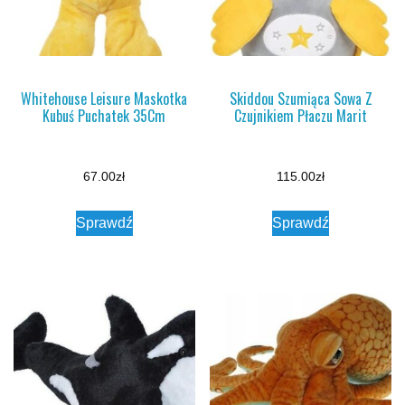
Whitehouse Leisure Maskotka
Skiddou Szumiąca Sowa Z
Kubuś Puchatek 35Cm
Czujnikiem Płaczu Marit
67.00
zł
115.00
zł
Sprawdź
Sprawdź