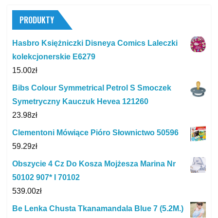
PRODUKTY
Hasbro Księżniczki Disneya Comics Laleczki
kolekcjonerskie E6279
15.00
zł
Bibs Colour Symmetrical Petrol S Smoczek
Symetryczny Kauczuk Hevea 121260
23.98
zł
Clementoni Mówiące Pióro Słownictwo 50596
59.29
zł
Obszycie 4 Cz Do Kosza Mojżesza Marina Nr
50102 907* I 70102
539.00
zł
Be Lenka Chusta Tkanamandala Blue 7 (5.2M.)