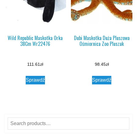
Wild Republic Maskotka Orka
Dubi Maskotka Duża Pluszowa
38Cm Wr22476
Ośmiornica Zoo Pluszak
111.61
zł
98.45
zł
Sprawdź
Sprawdź
Search
for: