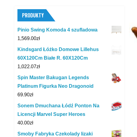
PRODUKTY
Pinio Swing Komoda 4 szufladowa
1,569.00
zł
Kindsgard Łóżko Domowe Lillehus
60X120Cm Białe R. 60X120Cm
1,022.07
zł
Spin Master Bakugan Legends
Platinum Figurka Neo Dragonoid
69.90
zł
Sonem Dmuchana Łódź Ponton Na
Licencji Marvel Super Heroes
40.00
zł
Smoby Fabryka Czekolady lizaki