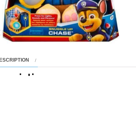
ESCRIPTION
escription
kotka Chase z lampką i dźwiękiem z bajki „Psi Patrol” To wspani
yjaciel może towarzyszyć przedszkolakom w każdej chwili, a no
ra naprawdę świeci, Chase może pomóc oświetlić drogę do nocn
iękowe, po prostu naciśnij przycisk na latarce. Snuggle Up C
iada charakterystyczny dla siebie strój, jest uszyta z miękkiego