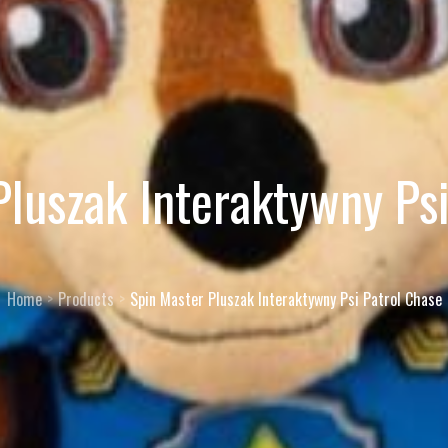
Pluszak Interaktywny Psi
Home
Products
Spin Master Pluszak Interaktywny Psi Patrol Chase