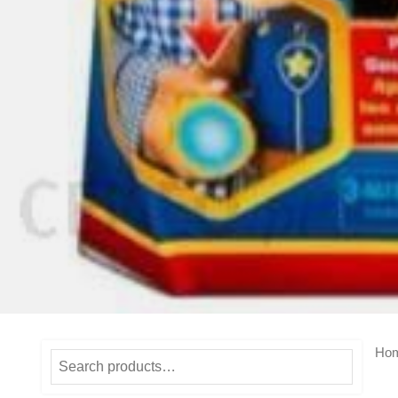
Ho
Search
for: