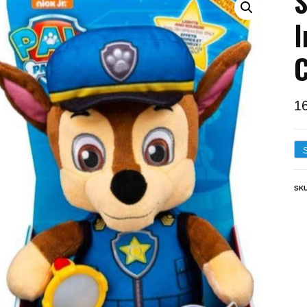
S
I
1
SK