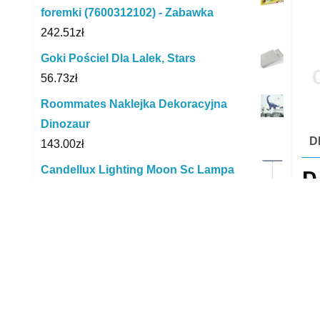
foremki (7600312102) - Zabawka
242.51
zł
Goki Pościel Dla Lalek, Stars
56.73
zł
Roommates Naklejka Dekoracyjna
Dinozaur
D
143.00
zł
D
Candellux Lighting Moon Sc Lampa
Wisząca 1X20W E27 Iq Kids Mix Kolor
94.61
zł
Mas
Babyono Karty Edukacyjne Dream
prz
Team C-More Collection
któ
35.35
zł
dźw
Clementoni Il gioco delle Bandiere
pos