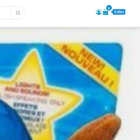
0
0.00zł