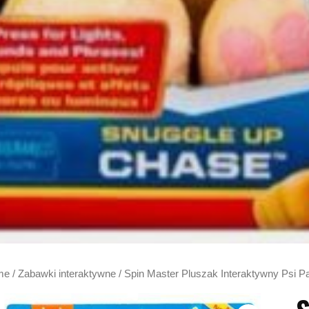
me
/
Zabawki interaktywne
/ Spin Master Pluszak Interaktywny Psi P