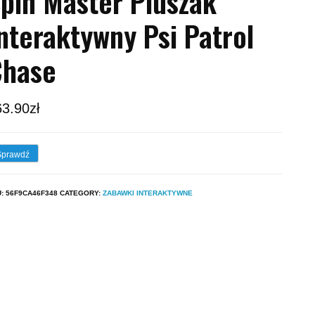
pin Master Pluszak
nteraktywny Psi Patrol
Chase
63.90
zł
Sprawdź
U:
56F9CA46F348
CATEGORY:
ZABAWKI INTERAKTYWNE