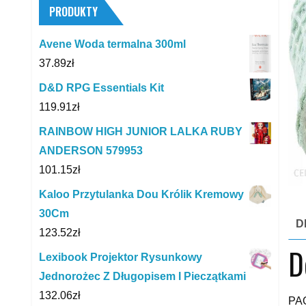
PRODUKTY
Avene Woda termalna 300ml
37.89
zł
D&D RPG Essentials Kit
119.91
zł
RAINBOW HIGH JUNIOR LALKA RUBY
ANDERSON 579953
101.15
zł
Kaloo Przytulanka Dou Królik Kremowy
30Cm
D
123.52
zł
D
Lexibook Projektor Rysunkowy
Jednorożec Z Długopisem I Pieczątkami
132.06
zł
PAO