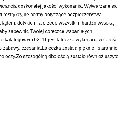
gwarancja doskonałej jakości wykonania. Wytwarzane są
i restrykcyjne normy dotyczące bezpieczeństwa
lądem, dotykiem, a przede wszystkim bardzo wysoką
 aby zapewnić Twojej córeczce wspaniałych i
 katalogowym 02111 jest laleczką wykonaną w całości
 zabawy, czesania.Laleczka została pięknie i starannie
ne oczy.Ze szczególną dbałością zostało również uszyte
1 cmLaleczka David 02111
e i eleganckie pudełko.