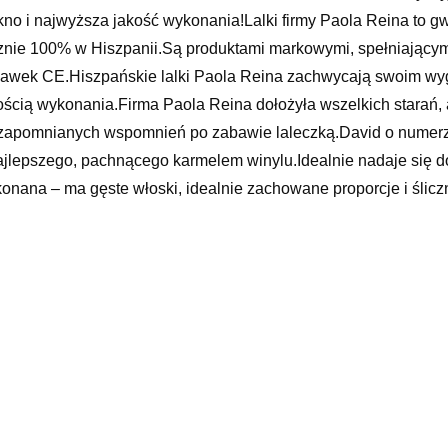
kno i najwyższa jakość wykonania!Lalki firmy Paola Reina to 
znie 100% w Hiszpanii.Są produktami markowymi, spełniającym
awek CE.Hiszpańskie lalki Paola Reina zachwycają swoim wyg
ością wykonania.Firma Paola Reina dołożyła wszelkich starań,
zapomnianych wspomnień po zabawie laleczką.David o numerze
ajlepszego, pachnącego karmelem winylu.Idealnie nadaje się do
onana – ma gęste włoski, idealnie zachowane proporcje i ślicz
anko, które zachwyca fasonem i kolorami.Wielkość laleczki: 2
iada:ogrodniczki,kapelusz.Laleczka zapakowana jest w gustown
ki
xx
yy