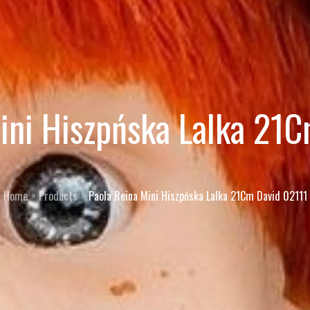
ini Hiszpńska Lalka 21
Home
Products
Paola Reina Mini Hiszpńska Lalka 21Cm David 02111