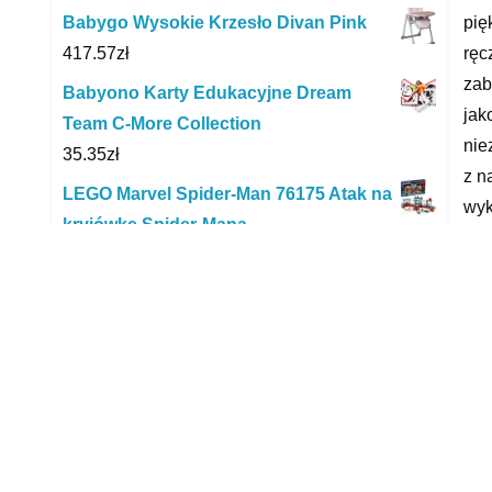
pię
Babygo Wysokie Krzesło Divan Pink
ręc
417.57
zł
zab
Babyono Karty Edukacyjne Dream
jak
Team C-More Collection
nie
35.35
zł
z n
LEGO Marvel Spider-Man 76175 Atak na
wyk
kryjówkę Spider-Mana
ubr
319.90
zł
pos
Kinderkraft Bujaczek NOLA 5w1 2020
Lal
szary
379.00
zł
xxx
Fotelik samochodowy Romer&Baby
yyy
Safe 3 I-Size Atlantic Green 0-13Kg +
Baza Flex Isense
2,419.00
zł