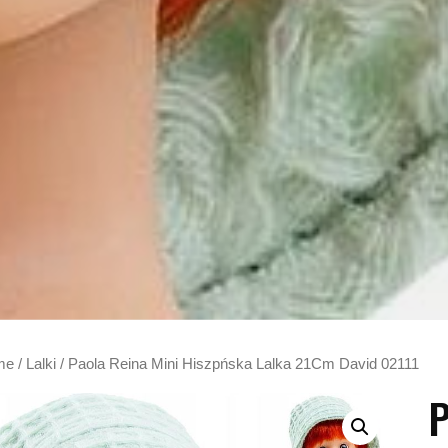
me
/
Lalki
/ Paola Reina Mini Hiszpńska Lalka 21Cm David 02111
P