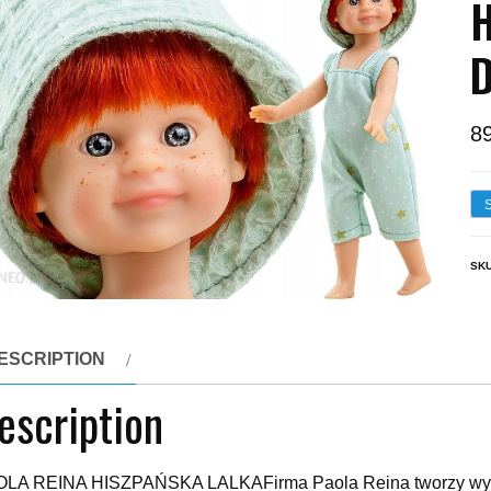
H
D
8
SK
ESCRIPTION
escription
LA REINA HISZPAŃSKA LALKAFirma Paola Reina tworzy wyjątkow