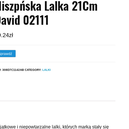
iszpńska Lalka 21Cm
avid 02111
9.24
zł
Sprawdź
U:
308D7C1142AB
CATEGORY:
LALKI
e i niepowtarzalne lalki, których marką stały się