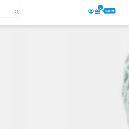
0
0.00zł