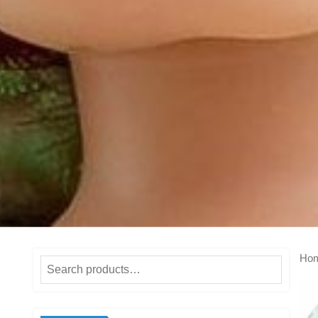
Ho
Search
for: