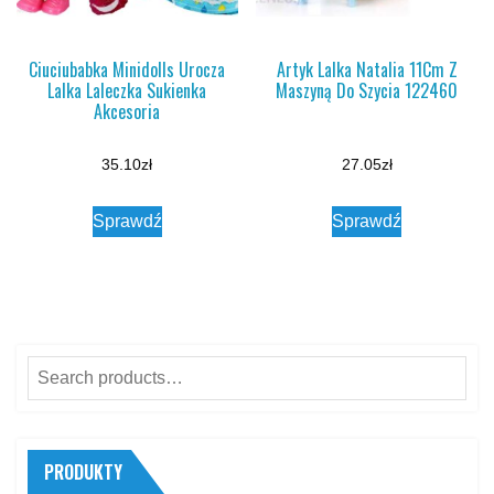
Ciuciubabka Minidolls Urocza
Artyk Lalka Natalia 11Cm Z
Lalka Laleczka Sukienka
Maszyną Do Szycia 122460
Akcesoria
35.10
zł
27.05
zł
Sprawdź
Sprawdź
Search
for:
PRODUKTY