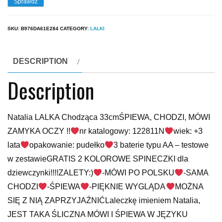
Sprawdź
SKU:
B976DA61E284
CATEGORY:
LALKI
DESCRIPTION
Description
Natalia LALKA Chodząca 33cmŚPIEWA, CHODZI, MÓWI
ZAMYKA OCZY !!
nr katalogowy: 122811N
wiek: +3
lata
opakowanie: pudełko
3 baterie typu AA – testowe
w zestawieGRATIS 2 KOLOROWE SPINECZKI dla
dziewczynki!!!!ZALETY:)
-MÓWI PO POLSKU
-SAMA
CHODZI
-ŚPIEWA
-PIĘKNIE WYGLĄDA
MOŻNA
SIĘ Z NIĄ ZAPRZYJAŹNIĆLaleczkę imieniem Natalia,
JEST TAKA ŚLICZNA MÓWI I ŚPIEWA W JĘZYKU