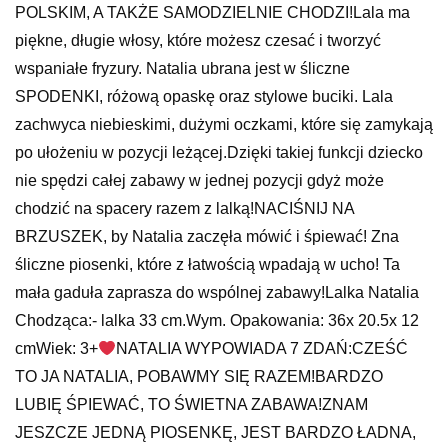
POLSKIM, A TAKŻE SAMODZIELNIE CHODZI!Lala ma
piękne, długie włosy, które możesz czesać i tworzyć
wspaniałe fryzury. Natalia ubrana jest w śliczne
SPODENKI, różową opaskę oraz stylowe buciki. Lala
zachwyca niebieskimi, dużymi oczkami, które się zamykają
po ułożeniu w pozycji leżącej.Dzięki takiej funkcji dziecko
nie spędzi całej zabawy w jednej pozycji gdyż może
chodzić na spacery razem z lalką!NACIŚNIJ NA
BRZUSZEK, by Natalia zaczęła mówić i śpiewać! Zna
śliczne piosenki, które z łatwością wpadają w ucho! Ta
mała gaduła zaprasza do wspólnej zabawy!Lalka Natalia
Chodząca:- lalka 33 cm.Wym. Opakowania: 36x 20.5x 12
cmWiek: 3+
NATALIA WYPOWIADA 7 ZDAŃ:CZEŚĆ
TO JA NATALIA, POBAWMY SIĘ RAZEM!BARDZO
LUBIĘ ŚPIEWAĆ, TO ŚWIETNA ZABAWA!ZNAM
JESZCZE JEDNĄ PIOSENKĘ, JEST BARDZO ŁADNA,