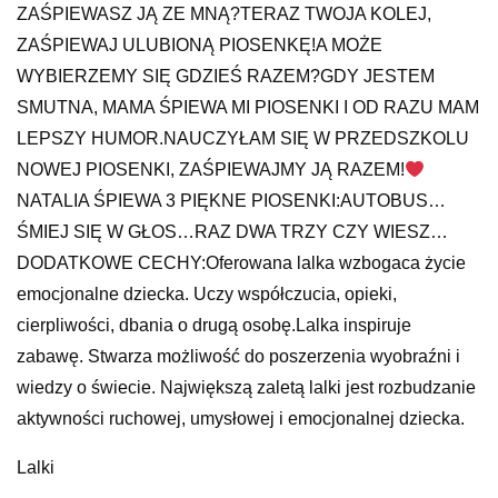
ZAŚPIEWASZ JĄ ZE MNĄ?TERAZ TWOJA KOLEJ,
ZAŚPIEWAJ ULUBIONĄ PIOSENKĘ!A MOŻE
WYBIERZEMY SIĘ GDZIEŚ RAZEM?GDY JESTEM
SMUTNA, MAMA ŚPIEWA MI PIOSENKI I OD RAZU MAM
LEPSZY HUMOR.NAUCZYŁAM SIĘ W PRZEDSZKOLU
NOWEJ PIOSENKI, ZAŚPIEWAJMY JĄ RAZEM!
NATALIA ŚPIEWA 3 PIĘKNE PIOSENKI:AUTOBUS…
ŚMIEJ SIĘ W GŁOS…RAZ DWA TRZY CZY WIESZ…
DODATKOWE CECHY:Oferowana lalka wzbogaca życie
emocjonalne dziecka. Uczy współczucia, opieki,
cierpliwości, dbania o drugą osobę.Lalka inspiruje
zabawę. Stwarza możliwość do poszerzenia wyobraźni i
wiedzy o świecie. Największą zaletą lalki jest rozbudzanie
aktywności ruchowej, umysłowej i emocjonalnej dziecka.
Lalki