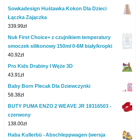
Sowkadesign Huśtawka Kokon Dla Dzieci
Łączka Zajączka
339.99
zł
Nuk First Choice+ z czujnikiem temperatury
smoczek silikonowy 150ml 0-6M biały/kropki
40.92
zł
Pro Kids Drabiny I Węże 3D
43.91
zł
Baby Born Plecak Dla Dziewczynki
58.38
zł
BUTY PUMA ENZO 2 WEAVE JR 19316503 -
czerwony
138.00
zł
Haba Kullerbü - Abschleppwagen (wersja