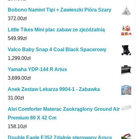
Bobono Namiot Tipi + Zawieszki Pióra Szary
372.00
zł
Little Tikes Mini plac zabaw ze zjeżdżalnią
549.99
zł
Valco Baby Snap 4 Coal Black Spacerowy
1,299.00
zł
Yamaha YDP-144 R Arius
3,699.00
zł
Anek Zestaw Lekarza 9904-1 - Zabawka
31.00
zł
Alvi Comforter Materac Zaokrąglony Ground Air
Premium 80 X 42 Cm
158.10
zł
Double Eagle E352 Zdalnie sterowany Arocs