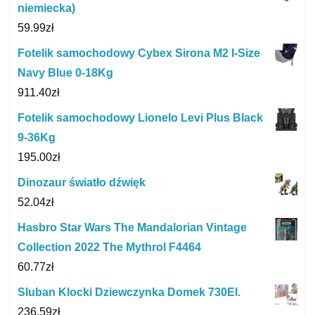
niemiecka)
59.99
zł
Fotelik samochodowy Cybex Sirona M2 I-Size
Navy Blue 0-18Kg
911.40
zł
Fotelik samochodowy Lionelo Levi Plus Black
9-36Kg
195.00
zł
Dinozaur światło dźwięk
52.04
zł
Hasbro Star Wars The Mandalorian Vintage
Collection 2022 The Mythrol F4464
60.77
zł
Sluban Klocki Dziewczynka Domek 730El.
236.59
zł