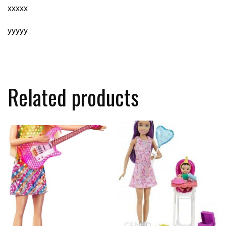
xxxxx
yyyyy
Related products