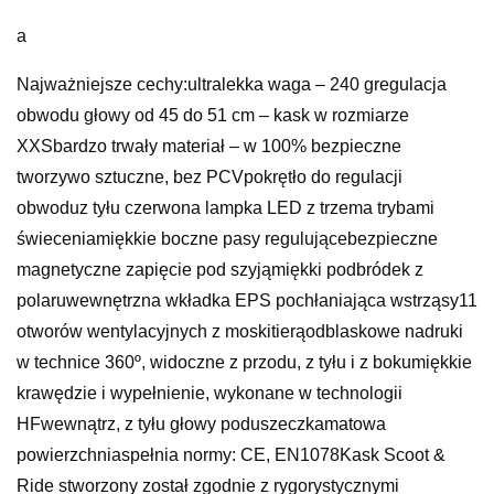
a
Najważniejsze cechy:ultralekka waga – 240 gregulacja
obwodu głowy od 45 do 51 cm – kask w rozmiarze
XXSbardzo trwały materiał – w 100% bezpieczne
tworzywo sztuczne, bez PCVpokrętło do regulacji
obwoduz tyłu czerwona lampka LED z trzema trybami
świeceniamiękkie boczne pasy regulującebezpieczne
magnetyczne zapięcie pod szyjąmiękki podbródek z
polaruwewnętrzna wkładka EPS pochłaniająca wstrząsy11
otworów wentylacyjnych z moskitierąodblaskowe nadruki
w technice 360º, widoczne z przodu, z tyłu i z bokumiękkie
krawędzie i wypełnienie, wykonane w technologii
HFwewnątrz, z tyłu głowy poduszeczkamatowa
powierzchniaspełnia normy: CE, EN1078Kask Scoot &
Ride stworzony został zgodnie z rygorystycznymi