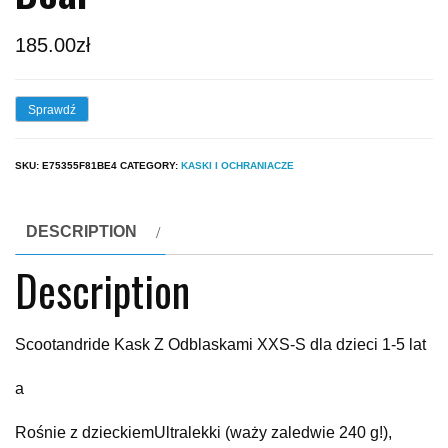
185.00
zł
Sprawdź
SKU:
E75355F81BE4
CATEGORY:
KASKI I OCHRANIACZE
DESCRIPTION
Description
Scootandride Kask Z Odblaskami XXS-S dla dzieci 1-5 lat
a
Rośnie z dzieckiemUltralekki (waży zaledwie 240 g!),