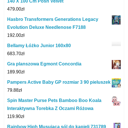
140 X 100 Cm Posh Velvet
479.00
zł
Hasbro Transformers Generations Legacy
Evolution Deluxe Needlenose F7188
192.00
zł
Bellamy Łóżko Junior 160x80
683.70
zł
Gra planszowa Egmont Concordia
189.90
zł
Pampers Active Baby GP rozmiar 3 90 pieluszek
79.88
zł
Spin Master Purse Pets Bamboo Boo Koala
Interaktywna Torebka Z Oczami Różowa
119.90
zł
Rainbow High Musująca sól do kąpieli 731789