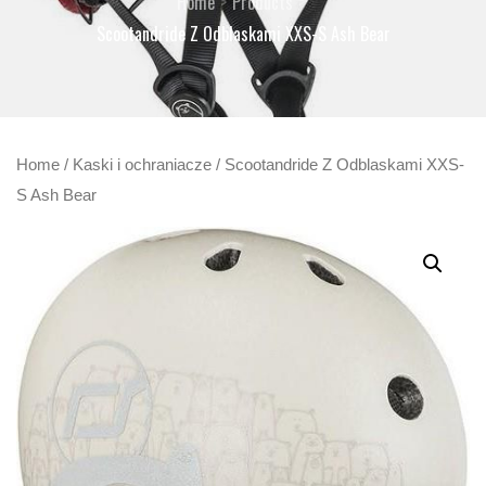
Home
Products
Scootandride Z Odblaskami XXS-S Ash Bear
Home
/
Kaski i ochraniacze
/ Scootandride Z Odblaskami XXS-
S Ash Bear