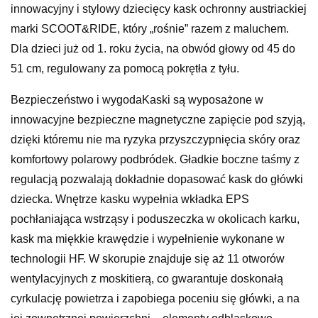
innowacyjny i stylowy dziecięcy kask ochronny austriackiej
marki SCOOT&RIDE, który „rośnie” razem z maluchem.
Dla dzieci już od 1. roku życia, na obwód głowy od 45 do
51 cm, regulowany za pomocą pokrętła z tyłu.
Bezpieczeństwo i wygodaKaski są wyposażone w
innowacyjne bezpieczne magnetyczne zapięcie pod szyją,
dzięki któremu nie ma ryzyka przyszczypnięcia skóry oraz
komfortowy polarowy podbródek. Gładkie boczne taśmy z
regulacją pozwalają dokładnie dopasować kask do główki
dziecka. Wnętrze kasku wypełnia wkładka EPS
pochłaniająca wstrząsy i poduszeczka w okolicach karku,
kask ma miękkie krawędzie i wypełnienie wykonane w
technologii HF. W skorupie znajduje się aż 11 otworów
wentylacyjnych z moskitierą, co gwarantuje doskonałą
cyrkulację powietrza i zapobiega poceniu się główki, a na