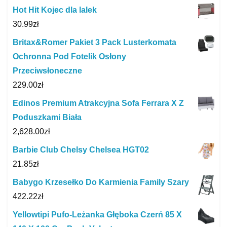
Hot Hit Kojec dla lalek
30.99
zł
Britax&Romer Pakiet 3 Pack Lusterkomata
Ochronna Pod Fotelik Osłony
Przeciwsłoneczne
229.00
zł
Edinos Premium Atrakcyjna Sofa Ferrara X Z
Poduszkami Biała
2,628.00
zł
Barbie Club Chelsy Chelsea HGT02
21.85
zł
Babygo Krzesełko Do Karmienia Family Szary
422.22
zł
Yellowtipi Pufo-Leżanka Głęboka Czerń 85 X