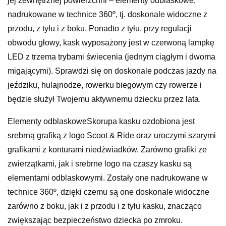
jej zewnętrznej powierzchni – elementy odblaskowe,
nadrukowane w technice 360º, tj. doskonale widoczne z
przodu, z tyłu i z boku. Ponadto z tyłu, przy regulacji
obwodu głowy, kask wyposażony jest w czerwoną lampkę
LED z trzema trybami świecenia (jednym ciągłym i dwoma
migającymi). Sprawdzi się on doskonale podczas jazdy na
jeździku, hulajnodze, rowerku biegowym czy rowerze i
będzie służył Twojemu aktywnemu dziecku przez lata.
Elementy odblaskoweSkorupa kasku ozdobiona jest
srebrną grafiką z logo Scoot & Ride oraz uroczymi szarymi
grafikami z konturami niedźwiadków. Zarówno grafiki ze
zwierzątkami, jak i srebrne logo na czaszy kasku są
elementami odblaskowymi. Zostały one nadrukowane w
technice 360º, dzięki czemu są one doskonale widoczne
zarówno z boku, jak i z przodu i z tyłu kasku, znacząco
zwiększając bezpieczeństwo dziecka po zmroku.