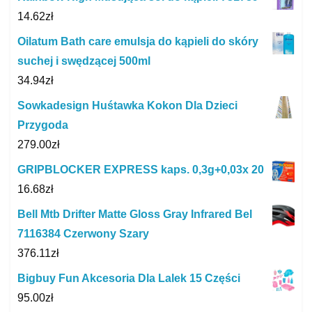
14.62
zł
Oilatum Bath care emulsja do kąpieli do skóry
suchej i swędzącej 500ml
34.94
zł
Sowkadesign Huśtawka Kokon Dla Dzieci
Przygoda
279.00
zł
GRIPBLOCKER EXPRESS kaps. 0,3g+0,03x 20
16.68
zł
Bell Mtb Drifter Matte Gloss Gray Infrared Bel
7116384 Czerwony Szary
376.11
zł
Bigbuy Fun Akcesoria Dla Lalek 15 Części
95.00
zł