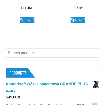
141.46
zł
9.31
zł
Sprawdź
Sprawdź
Search
for:
PRODUKTY
Kinderkraft Wózek spacerowy GRANDE PLUS
szary
549.00
zł