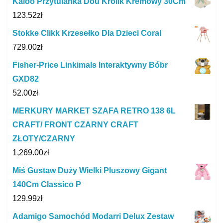
Kaloo Przytulanka Dou Królik Kremowy 30Cm
123.52
zł
Stokke Clikk Krzesełko Dla Dzieci Coral
729.00
zł
Fisher-Price Linkimals Interaktywny Bóbr
GXD82
52.00
zł
MERKURY MARKET SZAFA RETRO 138 6L
CRAFT/ FRONT CZARNY CRAFT
ZŁOTY/CZARNY
1,269.00
zł
Miś Gustaw Duży Wielki Pluszowy Gigant
140Cm Classico P
129.99
zł
Adamigo Samochód Modarri Delux Zestaw