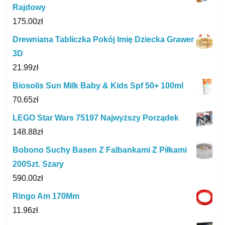
Rajdowy
175.00
zł
Drewniana Tabliczka Pokój Imię Dziecka Grawer
3D
21.99
zł
Biosolis Sun Milk Baby & Kids Spf 50+ 100ml
70.65
zł
LEGO Star Wars 75197 Najwyższy Porządek
148.88
zł
Bobono Suchy Basen Z Falbankami Z Piłkami
200Szt. Szary
590.00
zł
Ringo Am 170Mm
11.96
zł