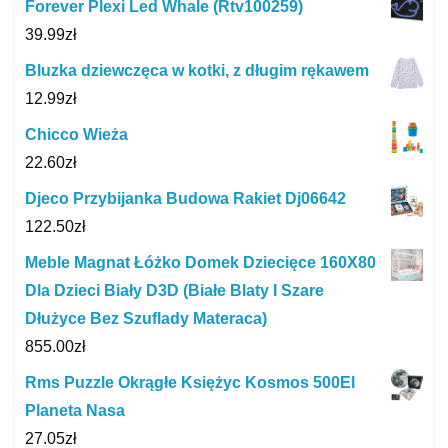
Forever Plexi Led Whale (Rtv100259)
39.99
zł
Bluzka dziewczęca w kotki, z długim rękawem
12.99
zł
Chicco Wieża
22.60
zł
Djeco Przybijanka Budowa Rakiet Dj06642
122.50
zł
Meble Magnat Łóżko Domek Dziecięce 160X80
Dla Dzieci Biały D3D (Białe Blaty I Szare
Dłużyce Bez Szuflady Materaca)
855.00
zł
Rms Puzzle Okrągłe Księżyc Kosmos 500El
Planeta Nasa
27.05
zł