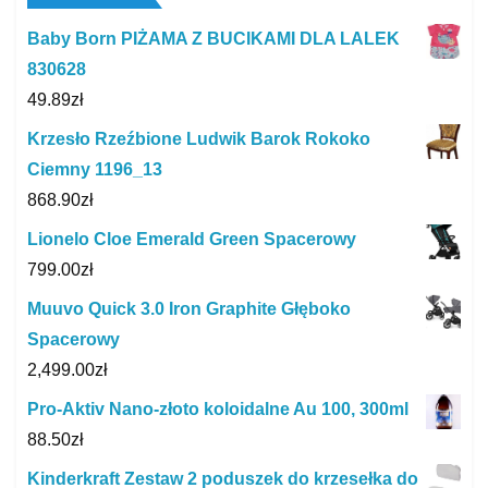
Baby Born PIŻAMA Z BUCIKAMI DLA LALEK
830628
49.89
zł
Krzesło Rzeźbione Ludwik Barok Rokoko
Ciemny 1196_13
868.90
zł
Lionelo Cloe Emerald Green Spacerowy
799.00
zł
Muuvo Quick 3.0 Iron Graphite Głęboko
Spacerowy
2,499.00
zł
Pro-Aktiv Nano-złoto koloidalne Au 100, 300ml
88.50
zł
Kinderkraft Zestaw 2 poduszek do krzesełka do