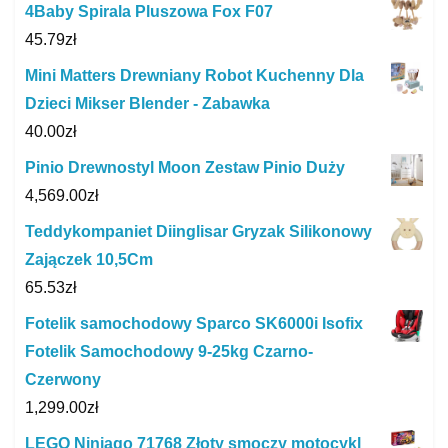
4Baby Spirala Pluszowa Fox F07
45.79
zł
Mini Matters Drewniany Robot Kuchenny Dla
Dzieci Mikser Blender - Zabawka
40.00
zł
Pinio Drewnostyl Moon Zestaw Pinio Duży
4,569.00
zł
Teddykompaniet Diinglisar Gryzak Silikonowy
Zajączek 10,5Cm
65.53
zł
Fotelik samochodowy Sparco SK6000i Isofix
Fotelik Samochodowy 9-25kg Czarno-
Czerwony
1,299.00
zł
LEGO Ninjago 71768 Złoty smoczy motocykl