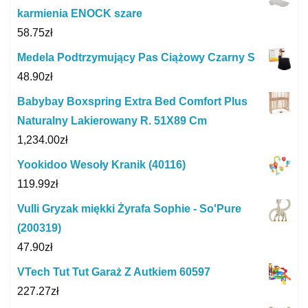
karmienia ENOCK szare
58.75
zł
Medela Podtrzymujący Pas Ciążowy Czarny S
48.90
zł
Babybay Boxspring Extra Bed Comfort Plus
Naturalny Lakierowany R. 51X89 Cm
1,234.00
zł
Yookidoo Wesoły Kranik (40116)
119.99
zł
Vulli Gryzak miękki Żyrafa Sophie - So'Pure
(200319)
47.90
zł
VTech Tut Tut Garaż Z Autkiem 60597
227.27
zł