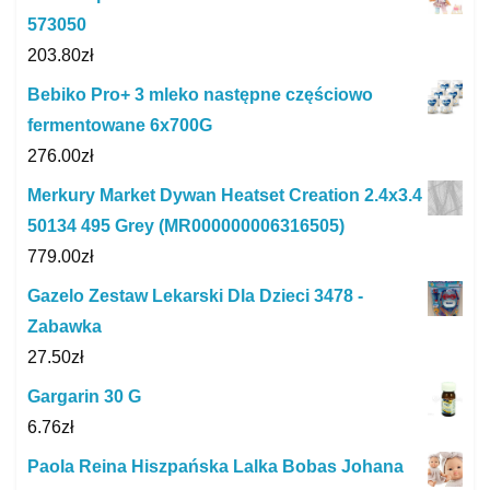
573050
203.80
zł
Bebiko Pro+ 3 mleko następne częściowo
fermentowane 6x700G
276.00
zł
Merkury Market Dywan Heatset Creation 2.4x3.4
50134 495 Grey (MR000000006316505)
779.00
zł
Gazelo Zestaw Lekarski Dla Dzieci 3478 -
Zabawka
27.50
zł
Gargarin 30 G
6.76
zł
Paola Reina Hiszpańska Lalka Bobas Johana