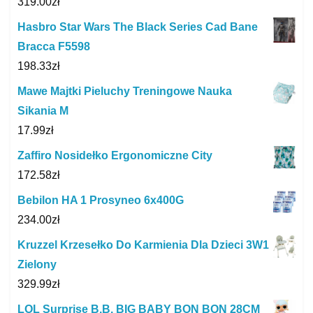
319.00
zł
Hasbro Star Wars The Black Series Cad Bane
Bracca F5598
198.33
zł
Mawe Majtki Pieluchy Treningowe Nauka
Sikania M
17.99
zł
Zaffiro Nosidełko Ergonomiczne City
172.58
zł
Bebilon HA 1 Prosyneo 6x400G
234.00
zł
Kruzzel Krzesełko Do Karmienia Dla Dzieci 3W1
Zielony
329.99
zł
LOL Surprise B.B. BIG BABY BON BON 28CM