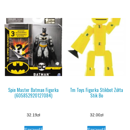
Spin Master Batman Figurka
Tm Toys Figurka Stikbot Żółta
(605852920127084)
Stik Bo
32.19
zł
32.00
zł
Sprawdź
Sprawdź