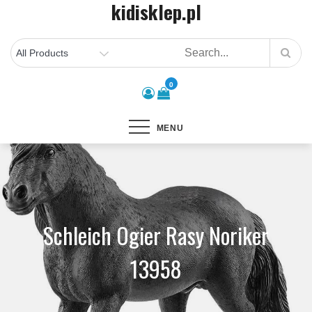
kidisklep.pl
Skip
to
content
0
MENU
Schleich Ogier Rasy Noriker
13958