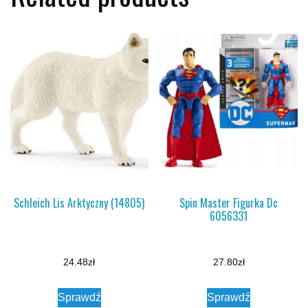
Schleich Lis Arktyczny (14805)
Spin Master Figurka Dc
6056331
24.48
zł
27.80
zł
Sprawdź
Sprawdź