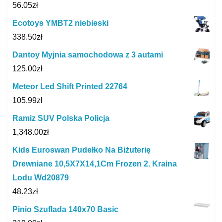
56.05
zł
Ecotoys YMBT2 niebieski
338.50
zł
Dantoy Myjnia samochodowa z 3 autami
125.00
zł
Meteor Led Shift Printed 22764
105.99
zł
Ramiz SUV Polska Policja
1,348.00
zł
Kids Euroswan Pudełko Na Biżuterię
Drewniane 10,5X7X14,1Cm Frozen 2. Kraina
Lodu Wd20879
48.23
zł
Pinio Szuflada 140x70 Basic