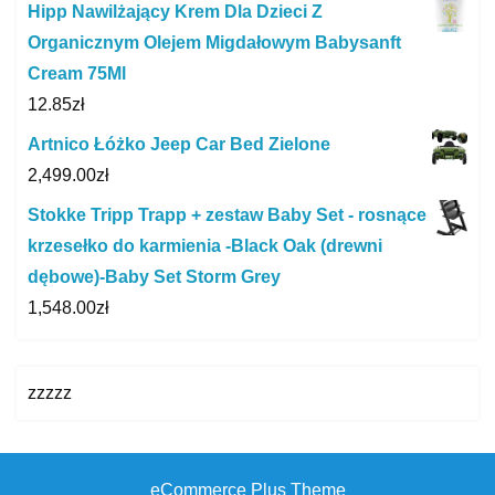
Hipp Nawilżający Krem Dla Dzieci Z
Organicznym Olejem Migdałowym Babysanft
Cream 75Ml
12.85
zł
Artnico Łóżko Jeep Car Bed Zielone
2,499.00
zł
Stokke Tripp Trapp + zestaw Baby Set - rosnące
krzesełko do karmienia -Black Oak (drewni
dębowe)-Baby Set Storm Grey
1,548.00
zł
zzzzz
eCommerce Plus Theme