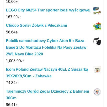
10.60
zł
LEGO City 60254 Transporter łodzi wyścigowej
167.99
zł
Chicco Sorter Żółwik z Piłeczkami
56.64
zł
Fotelik samochodowy Cybex Aton 5 + Baza
Base 2 Do Montażu Fotelika Na Pasy Zestaw
2W1 Navy Blue 2020
1,008.00
zł
Icom Poland Zestaw Naczyń 40El. Z Suszarką
39X28X9,5Cm. - Zabawka
74.34
zł
Tajemniczy Ogród Zegar Dziecięcy Z Balonem
30Cm
96.41
zł