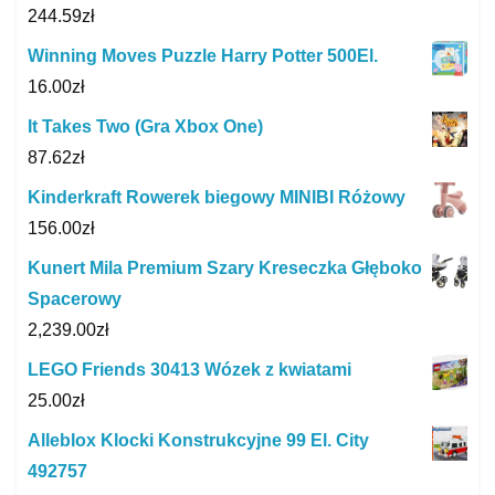
244.59
zł
Winning Moves Puzzle Harry Potter 500El.
16.00
zł
It Takes Two (Gra Xbox One)
87.62
zł
Kinderkraft Rowerek biegowy MINIBI Różowy
156.00
zł
Kunert Mila Premium Szary Kreseczka Głęboko
Spacerowy
2,239.00
zł
LEGO Friends 30413 Wózek z kwiatami
25.00
zł
Alleblox Klocki Konstrukcyjne 99 El. City
492757