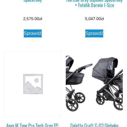
+ Fotelik Darwin I-Size
2,575.00
zł
5,047.00
zł
Sprawdź
Sprawdź
Anex M Type Pro Tech Grey EP-
Coletto Craft C-03 Głęboko