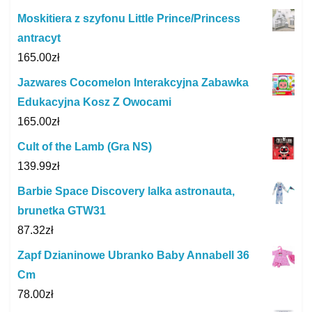
Moskitiera z szyfonu Little Prince/Princess
antracyt
165.00
zł
Jazwares Cocomelon Interakcyjna Zabawka
Edukacyjna Kosz Z Owocami
165.00
zł
Cult of the Lamb (Gra NS)
139.99
zł
Barbie Space Discovery lalka astronauta,
brunetka GTW31
87.32
zł
Zapf Dzianinowe Ubranko Baby Annabell 36
Cm
78.00
zł