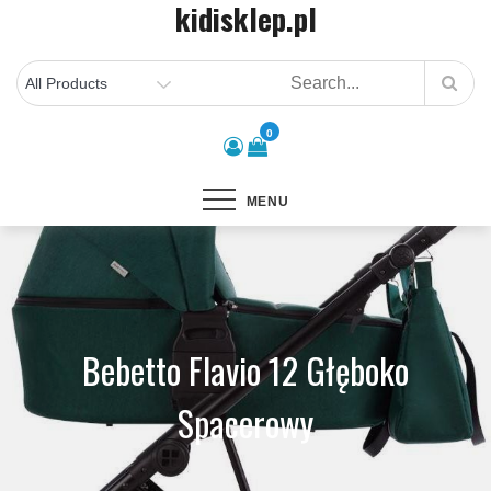
kidisklep.pl
Skip
to
content
0
MENU
Bebetto Flavio 12 Głęboko
Spacerowy