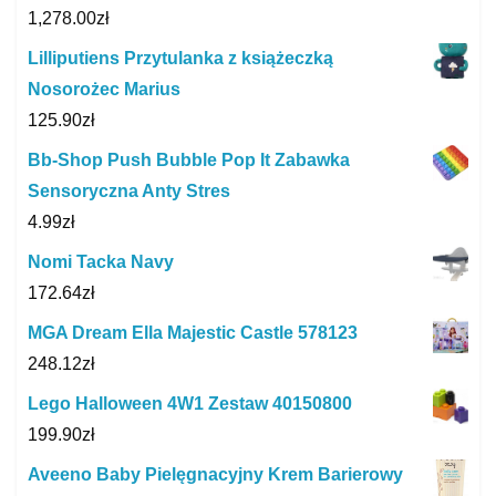
1,278.00
zł
Lilliputiens Przytulanka z książeczką
Nosorożec Marius
125.90
zł
Bb-Shop Push Bubble Pop It Zabawka
Sensoryczna Anty Stres
4.99
zł
Nomi Tacka Navy
172.64
zł
MGA Dream Ella Majestic Castle 578123
248.12
zł
Lego Halloween 4W1 Zestaw 40150800
199.90
zł
Aveeno Baby Pielęgnacyjny Krem Barierowy