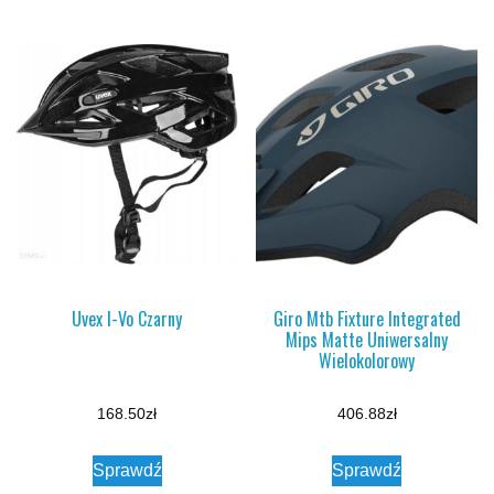
Uvex I-Vo Czarny
Giro Mtb Fixture Integrated
Mips Matte Uniwersalny
Wielokolorowy
168.50
zł
406.88
zł
Sprawdź
Sprawdź