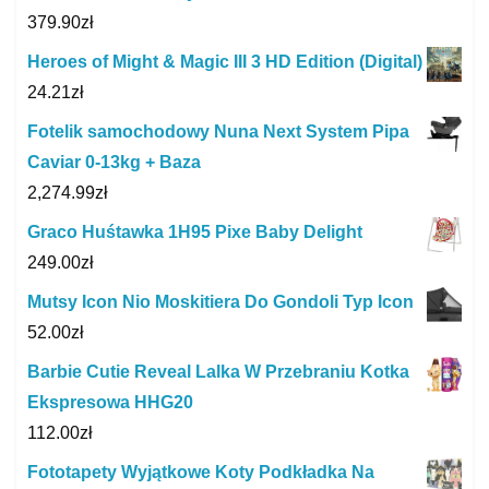
379.90
zł
Heroes of Might & Magic III 3 HD Edition (Digital)
24.21
zł
Fotelik samochodowy Nuna Next System Pipa
Caviar 0-13kg + Baza
2,274.99
zł
Graco Huśtawka 1H95 Pixe Baby Delight
249.00
zł
Mutsy Icon Nio Moskitiera Do Gondoli Typ Icon
52.00
zł
Barbie Cutie Reveal Lalka W Przebraniu Kotka
Ekspresowa HHG20
112.00
zł
Fototapety Wyjątkowe Koty Podkładka Na