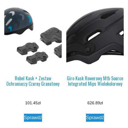
Rebel Kask + Zestaw
Giro Kask Rowerowy Mtb Source
Ochraniaczy Czarny Granatowy
Integrated Mips Wielokolorowy
101.45
zł
626.89
zł
Sprawdź
Sprawdź