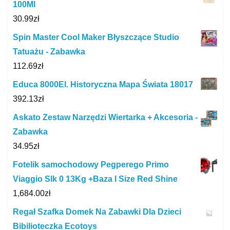
100Ml
30.99
zł
Spin Master Cool Maker Błyszczące Studio
Tatuażu - Zabawka
112.69
zł
Educa 8000El. Historyczna Mapa Świata 18017
392.13
zł
Askato Zestaw Narzędzi Wiertarka + Akcesoria -
Zabawka
34.95
zł
Fotelik samochodowy Pegperego Primo
Viaggio Slk 0 13Kg +Baza I Size Red Shine
1,684.00
zł
Regał Szafka Domek Na Zabawki Dla Dzieci
Bibilioteczka Ecotoys