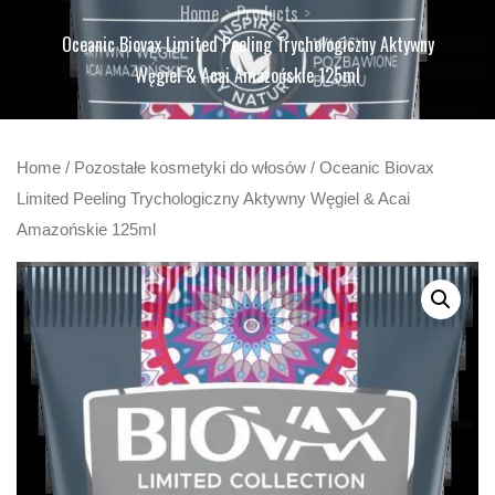
Home
Products
Oceanic Biovax Limited Peeling Trychologiczny Aktywny
Węgiel & Acai Amazońskie 125ml
Home
/
Pozostałe kosmetyki do włosów
/ Oceanic Biovax
Limited Peeling Trychologiczny Aktywny Węgiel & Acai
Amazońskie 125ml