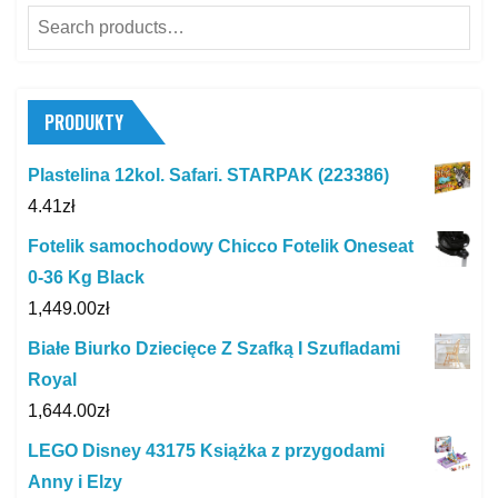
Search
for:
PRODUKTY
Plastelina 12kol. Safari. STARPAK (223386)
4.41
zł
Fotelik samochodowy Chicco Fotelik Oneseat
0-36 Kg Black
1,449.00
zł
Białe Biurko Dziecięce Z Szafką I Szufladami
Royal
1,644.00
zł
LEGO Disney 43175 Książka z przygodami
Anny i Elzy