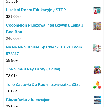
53.33
zł
Lisciani Robot Edukacyjny STEP
329.00
zł
Cocomelon Pluszowa Interaktywna Lalka Jj
Boo Boo
240.00
zł
Na Na Na Surprise Sparkle S1 Lalka I Pom
572367
59.90
zł
The Sims 4 Psy i Koty (Digital)
73.91
zł
Tullo Zabawki Do Kąpieli Zwierzątka 3Szt
18.88
zł
Ciężarówka z tramwajem
22.08
zł