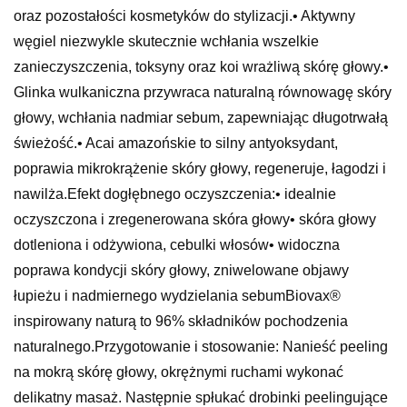
oraz pozostałości kosmetyków do stylizacji.• Aktywny
węgiel niezwykle skutecznie wchłania wszelkie
zanieczyszczenia, toksyny oraz koi wrażliwą skórę głowy.•
Glinka wulkaniczna przywraca naturalną równowagę skóry
głowy, wchłania nadmiar sebum, zapewniając długotrwałą
świeżość.• Acai amazońskie to silny antyoksydant,
poprawia mikrokrążenie skóry głowy, regeneruje, łagodzi i
nawilża.Efekt dogłębnego oczyszczenia:• idealnie
oczyszczona i zregenerowana skóra głowy• skóra głowy
dotleniona i odżywiona, cebulki włosów• widoczna
poprawa kondycji skóry głowy, zniwelowane objawy
łupieżu i nadmiernego wydzielania sebumBiovax®
inspirowany naturą to 96% składników pochodzenia
naturalnego.Przygotowanie i stosowanie: Nanieść peeling
na mokrą skórę głowy, okrężnymi ruchami wykonać
delikatny masaż. Następnie spłukać drobinki peelingujące