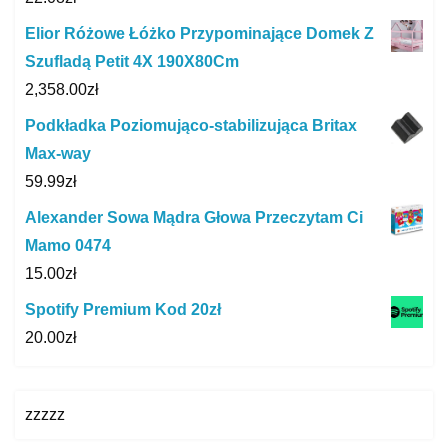
Elior Różowe Łóżko Przypominające Domek Z
Szufladą Petit 4X 190X80Cm
2,358.00
zł
Podkładka Poziomująco-stabilizująca Britax
Max-way
59.99
zł
Alexander Sowa Mądra Głowa Przeczytam Ci
Mamo 0474
15.00
zł
Spotify Premium Kod 20zł
20.00
zł
zzzzz