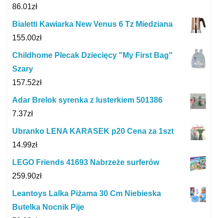
86.01
zł
Bialetti Kawiarka New Venus 6 Tz Miedziana
155.00
zł
Childhome Plecak Dziecięcy "My First Bag"
Szary
157.52
zł
Adar Brelok syrenka z lusterkiem 501386
7.37
zł
Ubranko LENA KARASEK p20 Cena za 1szt
14.99
zł
LEGO Friends 41693 Nabrzeże surferów
259.90
zł
Leantoys Lalka Piżama 30 Cm Niebieska
Butelka Nocnik Pije