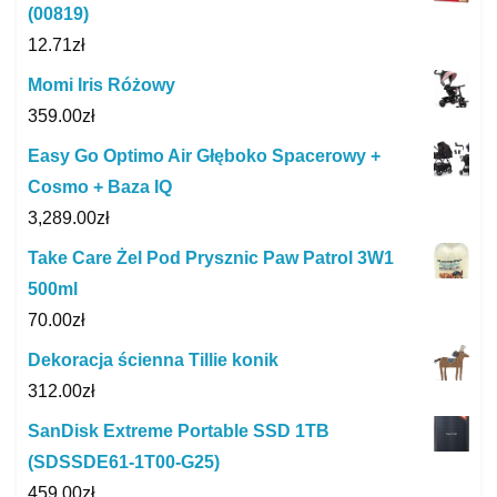
(00819)
12.71
zł
Momi Iris Różowy
359.00
zł
Easy Go Optimo Air Głęboko Spacerowy +
Cosmo + Baza IQ
3,289.00
zł
Take Care Żel Pod Prysznic Paw Patrol 3W1
500ml
70.00
zł
Dekoracja ścienna Tillie konik
312.00
zł
SanDisk Extreme Portable SSD 1TB
(SDSSDE61-1T00-G25)
459.00
zł