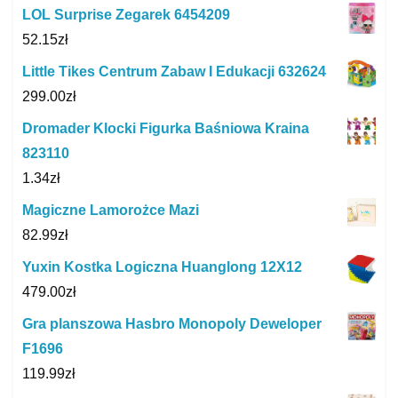
LOL Surprise Zegarek 6454209
52.15
zł
Little Tikes Centrum Zabaw I Edukacji 632624
299.00
zł
Dromader Klocki Figurka Baśniowa Kraina
823110
1.34
zł
Magiczne Lamorożce Mazi
82.99
zł
Yuxin Kostka Logiczna Huanglong 12X12
479.00
zł
Gra planszowa Hasbro Monopoly Deweloper
F1696
119.99
zł