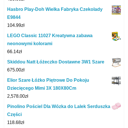
Hasbro Play-Doh Wielka Fabryka Czekolady
E9844
104.99
zł
LEGO Classic 11027 Kreatywna zabawa
neonowymi kolorami
66.14
zł
Skiddou Natt Łóżeczko Dostawne 3W1 Szare
675.00
zł
Elior Szare Łóżko Piętrowe Do Pokoju
Dziecięcego Mimi 3X 180X80Cm
2,578.00
zł
Pinolino Pościel Dla Wózka do Lalek Serduszka
Części
118.68
zł