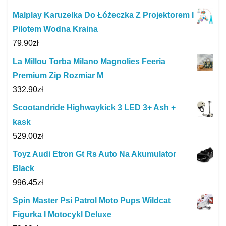
Malplay Karuzelka Do Łóżeczka Z Projektorem I
Pilotem Wodna Kraina
79.90
zł
La Millou Torba Milano Magnolies Feeria
Premium Zip Rozmiar M
332.90
zł
Scootandride Highwaykick 3 LED 3+ Ash +
kask
529.00
zł
Toyz Audi Etron Gt Rs Auto Na Akumulator
Black
996.45
zł
Spin Master Psi Patrol Moto Pups Wildcat
Figurka I Motocykl Deluxe