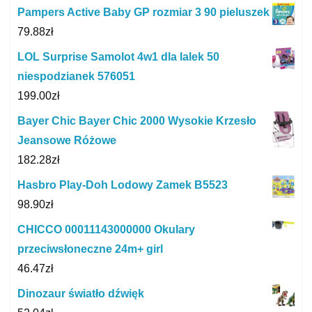
Pampers Active Baby GP rozmiar 3 90 pieluszek
79.88
zł
LOL Surprise Samolot 4w1 dla lalek 50
niespodzianek 576051
199.00
zł
Bayer Chic Bayer Chic 2000 Wysokie Krzesło
Jeansowe Różowe
182.28
zł
Hasbro Play-Doh Lodowy Zamek B5523
98.90
zł
CHICCO 00011143000000 Okulary
przeciwsłoneczne 24m+ girl
46.47
zł
Dinozaur światło dźwięk