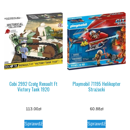
Cobi 2992 Czołg Renault Ft
Playmobil 71195 Helikopter
Victory Tank 1920
Strażacki
113.00
zł
60.88
zł
Sprawdź
Sprawdź