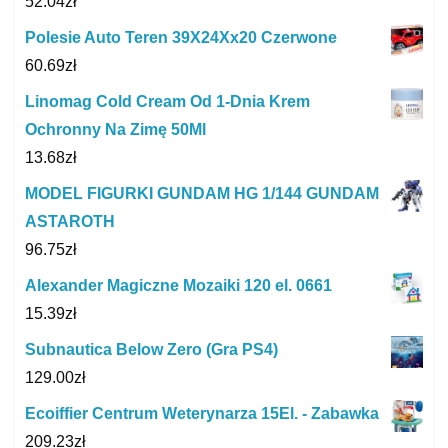
52.04
zł
Polesie Auto Teren 39X24Xx20 Czerwone
60.69
zł
Linomag Cold Cream Od 1-Dnia Krem
Ochronny Na Zimę 50Ml
13.68
zł
MODEL FIGURKI GUNDAM HG 1/144 GUNDAM
ASTAROTH
96.75
zł
Alexander Magiczne Mozaiki 120 el. 0661
15.39
zł
Subnautica Below Zero (Gra PS4)
129.00
zł
Ecoiffier Centrum Weterynarza 15El. - Zabawka
209.23
zł