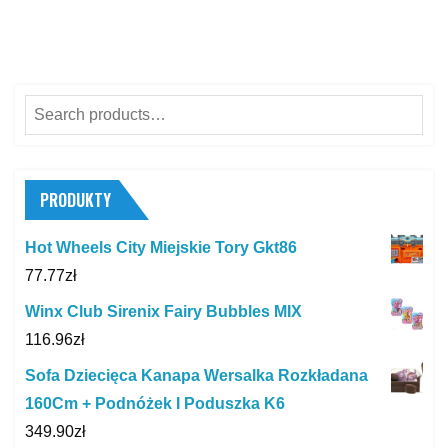
Search
for:
PRODUKTY
Hot Wheels City Miejskie Tory Gkt86
77.77
zł
Winx Club Sirenix Fairy Bubbles MIX
116.96
zł
Sofa Dziecięca Kanapa Wersalka Rozkładana
160Cm + Podnóżek I Poduszka K6
349.90
zł