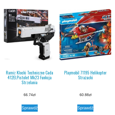
Ramiz Klocki Techniczne Cada
Playmobil 71195 Helikopter
412El.Pistolet Mk23 Funkcja
Strażacki
Strzelania
66.74
zł
60.88
zł
Sprawdź
Sprawdź