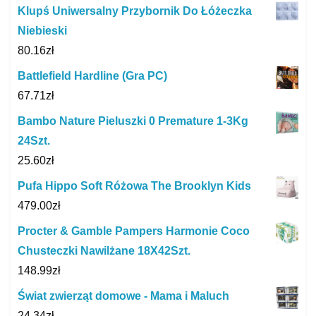
Klupś Uniwersalny Przybornik Do Łóżeczka
Niebieski
80.16
zł
Battlefield Hardline (Gra PC)
67.71
zł
Bambo Nature Pieluszki 0 Premature 1-3Kg
24Szt.
25.60
zł
Pufa Hippo Soft Różowa The Brooklyn Kids
479.00
zł
Procter & Gamble Pampers Harmonie Coco
Chusteczki Nawilżane 18X42Szt.
148.99
zł
Świat zwierząt domowe - Mama i Maluch
24.34
zł