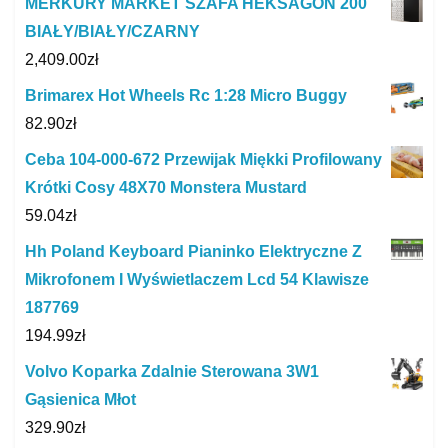
MERKURY MARKET SZAFA HEKSAGON 200
BIAŁY/BIAŁY/CZARNY
2,409.00
zł
Brimarex Hot Wheels Rc 1:28 Micro Buggy
82.90
zł
Ceba 104-000-672 Przewijak Miękki Profilowany
Krótki Cosy 48X70 Monstera Mustard
59.04
zł
Hh Poland Keyboard Pianinko Elektryczne Z
Mikrofonem I Wyświetlaczem Lcd 54 Klawisze
187769
194.99
zł
Volvo Koparka Zdalnie Sterowana 3W1
Gąsienica Młot
329.90
zł