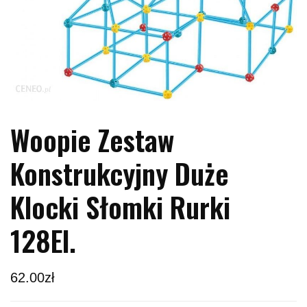
Woopie Zestaw
Konstrukcyjny Duże
Klocki Słomki Rurki
128El.
62.00
zł