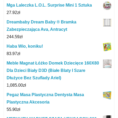
Mga Laleczka L.O.L. Surprise Mini 1 Sztuka
27.92
zł
Dreambaby Dream Baby ® Bramka
Zabezpieczająca Ava, Antracyt
244.59
zł
Haba Wio, koniku!
83.97
zł
Meble Magnat Łóżko Domek Dziecięce 160X80
Dla Dzieci Biały D3D (Białe Blaty I Szare
Dłużyce Bez Szuflady Ariel)
1,085.00
zł
Pegaz Masa Plastyczna Dentysta Masa
Plastyczna Akcesoria
55.90
zł