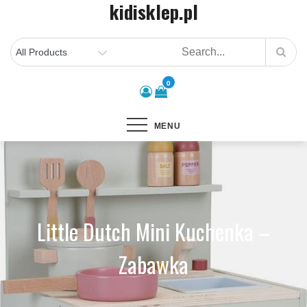
kidisklep.pl
Skip
to
content
0
MENU
Little Dutch Mini Kuchenka –
Zabawka