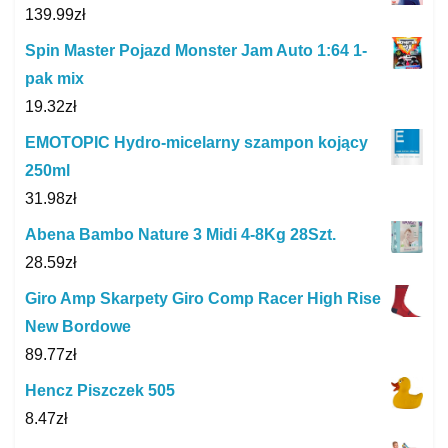
139.99
zł
Spin Master Pojazd Monster Jam Auto 1:64 1-
pak mix
19.32
zł
EMOTOPIC Hydro-micelarny szampon kojący
250ml
31.98
zł
Abena Bambo Nature 3 Midi 4-8Kg 28Szt.
28.59
zł
Giro Amp Skarpety Giro Comp Racer High Rise
New Bordowe
89.77
zł
Hencz Piszczek 505
8.47
zł