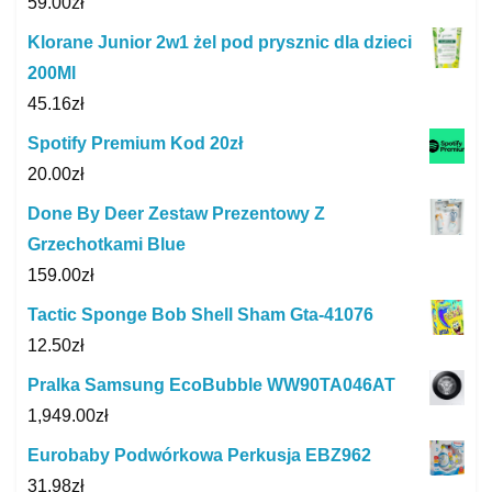
59.00
zł
Klorane Junior 2w1 żel pod prysznic dla dzieci
200Ml
45.16
zł
Spotify Premium Kod 20zł
20.00
zł
Done By Deer Zestaw Prezentowy Z
Grzechotkami Blue
159.00
zł
Tactic Sponge Bob Shell Sham Gta-41076
12.50
zł
Pralka Samsung EcoBubble WW90TA046AT
1,949.00
zł
Eurobaby Podwórkowa Perkusja EBZ962
31.98
zł