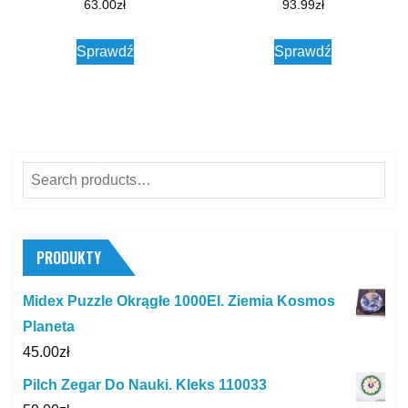
63.00
zł
93.99
zł
Sprawdź
Sprawdź
Search
for:
PRODUKTY
Midex Puzzle Okrągłe 1000El. Ziemia Kosmos
Planeta
45.00
zł
Pilch Zegar Do Nauki. Kleks 110033