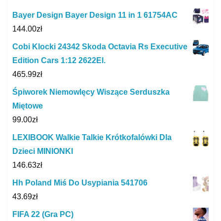
Bayer Design Bayer Design 11 in 1 61754AC
144.00
zł
Cobi Klocki 24342 Skoda Octavia Rs Executive
Edition Cars 1:12 2622El.
465.99
zł
Śpiworek Niemowlęcy Wiszące Serduszka
Miętowe
99.00
zł
LEXIBOOK Walkie Talkie Krótkofalówki Dla
Dzieci MINIONKI
146.63
zł
Hh Poland Miś Do Usypiania 541706
43.69
zł
FIFA 22 (Gra PC)