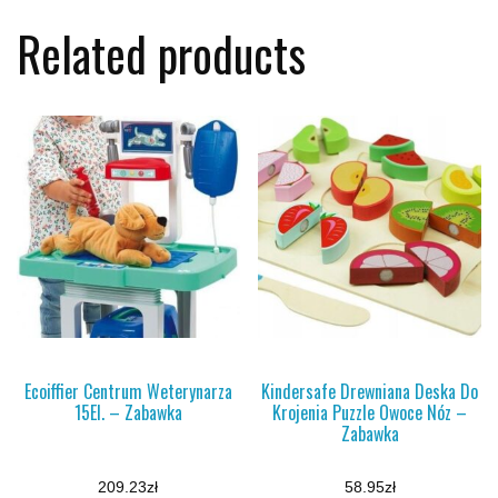
Related products
Ecoiffier Centrum Weterynarza
Kindersafe Drewniana Deska Do
15El. – Zabawka
Krojenia Puzzle Owoce Nóz –
Zabawka
209.23
zł
58.95
zł