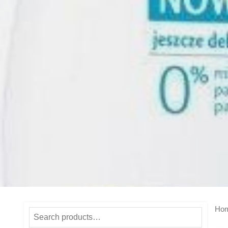
Ho
Search
for: