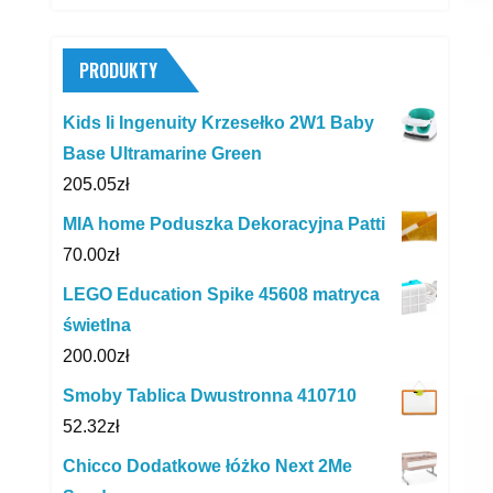
PRODUKTY
Kids Ii Ingenuity Krzesełko 2W1 Baby
Base Ultramarine Green
205.05
zł
MIA home Poduszka Dekoracyjna Patti
70.00
zł
LEGO Education Spike 45608 matryca
świetlna
200.00
zł
Smoby Tablica Dwustronna 410710
52.32
zł
Chicco Dodatkowe łóżko Next 2Me