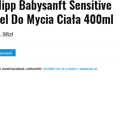
ipp Babysanft Sensitive
el Do Mycia Ciała 400ml
1.98
zł
Sprawdź
U:
E94D78A3DE0E
CATEGORY:
KOSMETYKI DLA DZIECI I NIEMOWLĄT