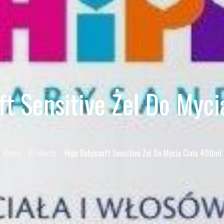
t Sensitive Żel Do Myc
Home
Products
Hipp Babysanft Sensitive Żel Do Mycia Ciała 400ml