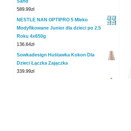
Sand
589.99
zł
NESTLE NAN OPTIPRO 5 Mleko
Modyfikowane Junior dla dzieci po 2,5
Roku 4x650g
136.64
zł
Sowkadesign Huśtawka Kokon Dla
Dzieci Łączka Zajączka
339.99
zł
Simba 105733519 Steffi Love Riding
Princess Doll
127.53
zł
Dada Pure Care Pieluchy Jednorazowe
3 Midi 40Szt. 4‑9Kg
34.50
zł