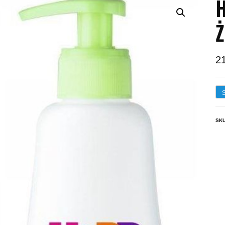
H
Ż
2
SK