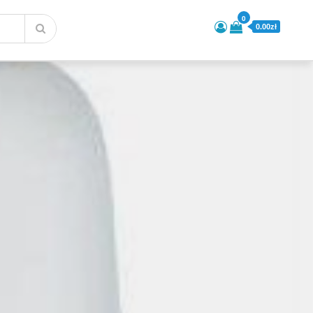
0
0.00zł