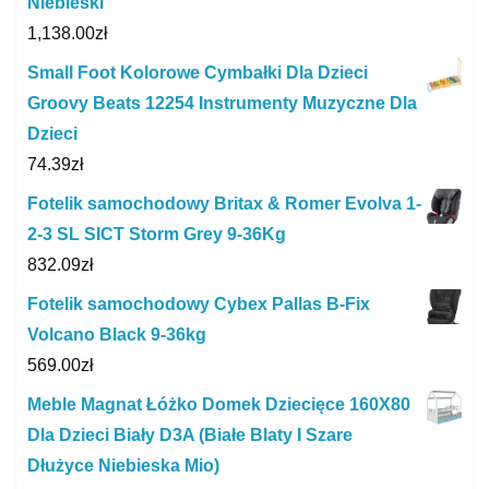
Niebieski
1,138.00
zł
Small Foot Kolorowe Cymbałki Dla Dzieci
Groovy Beats 12254 Instrumenty Muzyczne Dla
Dzieci
74.39
zł
Fotelik samochodowy Britax & Romer Evolva 1-
2-3 SL SICT Storm Grey 9-36Kg
832.09
zł
Fotelik samochodowy Cybex Pallas B-Fix
Volcano Black 9-36kg
569.00
zł
Meble Magnat Łóżko Domek Dziecięce 160X80
Dla Dzieci Biały D3A (Białe Blaty I Szare
Dłużyce Niebieska Mio)