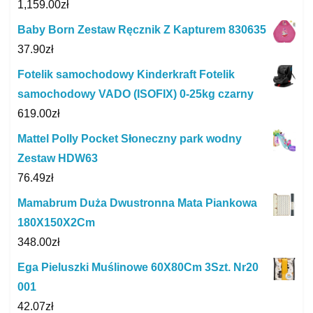
1,159.00
zł
Baby Born Zestaw Ręcznik Z Kapturem 830635
37.90
zł
Fotelik samochodowy Kinderkraft Fotelik
samochodowy VADO (ISOFIX) 0-25kg czarny
619.00
zł
Mattel Polly Pocket Słoneczny park wodny
Zestaw HDW63
76.49
zł
Mamabrum Duża Dwustronna Mata Piankowa
180X150X2Cm
348.00
zł
Ega Pieluszki Muślinowe 60X80Cm 3Szt. Nr20
001
42.07
zł