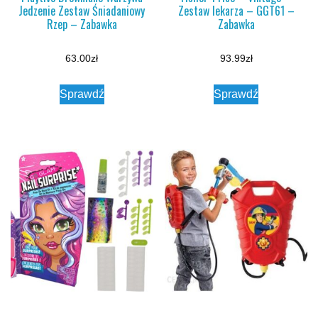
Jedzenie Zestaw Śniadaniowy
Zestaw lekarza – GGT61 –
Rzep – Zabawka
Zabawka
63.00
zł
93.99
zł
Sprawdź
Sprawdź