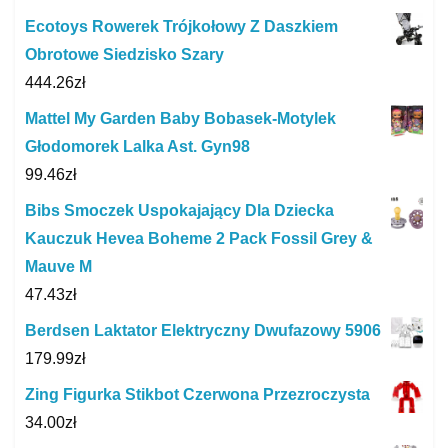
Ecotoys Rowerek Trójkołowy Z Daszkiem
Obrotowe Siedzisko Szary
444.26
zł
Mattel My Garden Baby Bobasek-Motylek
Głodomorek Lalka Ast. Gyn98
99.46
zł
Bibs Smoczek Uspokajający Dla Dziecka
Kauczuk Hevea Boheme 2 Pack Fossil Grey &
Mauve M
47.43
zł
Berdsen Laktator Elektryczny Dwufazowy 5906
179.99
zł
Zing Figurka Stikbot Czerwona Przezroczysta
34.00
zł