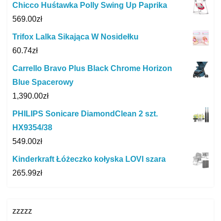
Chicco Huśtawka Polly Swing Up Paprika
569.00
zł
Trifox Lalka Sikająca W Nosidełku
60.74
zł
Carrello Bravo Plus Black Chrome Horizon
Blue Spacerowy
1,390.00
zł
PHILIPS Sonicare DiamondClean 2 szt.
HX9354/38
549.00
zł
Kinderkraft Łóżeczko kołyska LOVI szara
265.99
zł
zzzzz