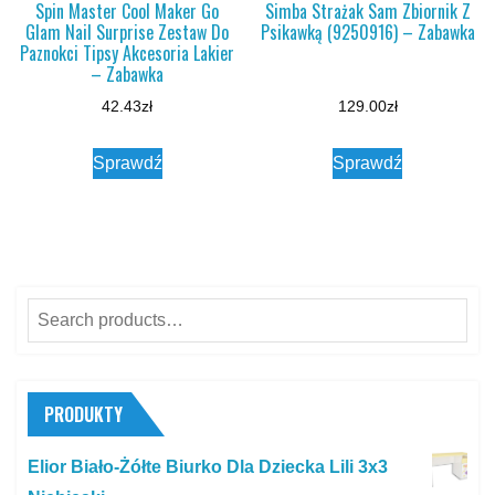
Spin Master Cool Maker Go
Simba Strażak Sam Zbiornik Z
Glam Nail Surprise Zestaw Do
Psikawką (9250916) – Zabawka
Paznokci Tipsy Akcesoria Lakier
– Zabawka
42.43
zł
129.00
zł
Sprawdź
Sprawdź
Search
for:
PRODUKTY
Elior Biało-Żółte Biurko Dla Dziecka Lili 3x3