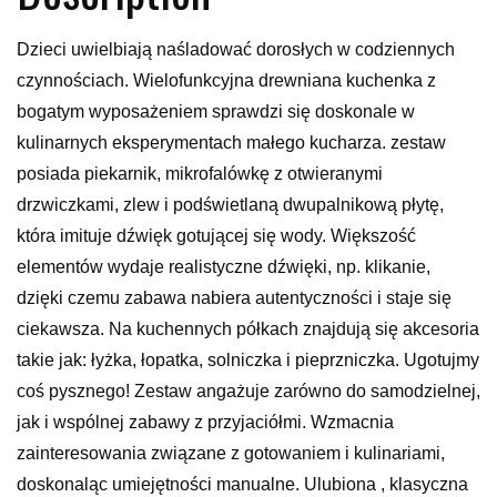
Dzieci uwielbiają naśladować dorosłych w codziennych
czynnościach. Wielofunkcyjna drewniana kuchenka z
bogatym wyposażeniem sprawdzi się doskonale w
kulinarnych eksperymentach małego kucharza. zestaw
posiada piekarnik, mikrofalówkę z otwieranymi
drzwiczkami, zlew i podświetlaną dwupalnikową płytę,
która imituje dźwięk gotującej się wody. Większość
elementów wydaje realistyczne dźwięki, np. klikanie,
dzięki czemu zabawa nabiera autentyczności i staje się
ciekawsza. Na kuchennych półkach znajdują się akcesoria
takie jak: łyżka, łopatka, solniczka i pieprzniczka. Ugotujmy
coś pysznego! Zestaw angażuje zarówno do samodzielnej,
jak i wspólnej zabawy z przyjaciółmi. Wzmacnia
zainteresowania związane z gotowaniem i kulinariami,
doskonaląc umiejętności manualne. Ulubiona , klasyczna