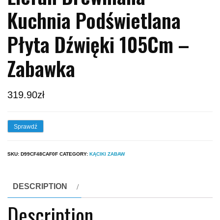
Kuchnia Podświetlana
Płyta Dźwięki 105Cm –
Zabawka
319.90
zł
Sprawdź
SKU:
D99CF48CAF0F
CATEGORY:
KĄCIKI ZABAW
DESCRIPTION
Description