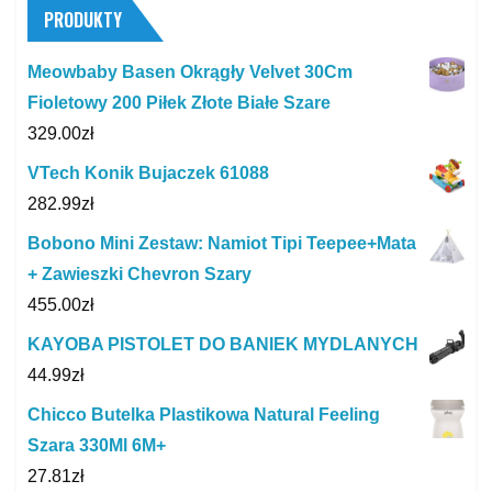
PRODUKTY
Meowbaby Basen Okrągły Velvet 30Cm
Fioletowy 200 Piłek Złote Białe Szare
329.00
zł
VTech Konik Bujaczek 61088
282.99
zł
Bobono Mini Zestaw: Namiot Tipi Teepee+Mata
+ Zawieszki Chevron Szary
455.00
zł
KAYOBA PISTOLET DO BANIEK MYDLANYCH
44.99
zł
Chicco Butelka Plastikowa Natural Feeling
Szara 330Ml 6M+
27.81
zł