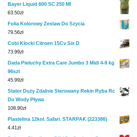
Bayer Liquid 600 SC 250 Ml
63.50
zł
Folia Kolorowy Zestaw Do Szycia
79.56
zł
Cobi Klocki Citroen 15Cv Six D
73.99
zł
Dada Pieluchy Extra Care Jumbo 3 Midi 4‑9 kg
96szt
45.99
zł
Stator Duży Zdalnie Sterowany Rekin Ryba Rc
Do Wody Pływa
108.90
zł
Plastelina 12kol. Safari. STARPAK (223386)
4.41
zł