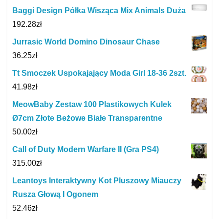
Baggi Design Półka Wisząca Mix Animals Duża
192.28
zł
Jurrasic World Domino Dinosaur Chase
36.25
zł
Tt Smoczek Uspokajający Moda Girl 18-36 2szt.
41.98
zł
MeowBaby Zestaw 100 Plastikowych Kulek
Ø7cm Złote Beżowe Białe Transparentne
50.00
zł
Call of Duty Modern Warfare II (Gra PS4)
315.00
zł
Leantoys Interaktywny Kot Pluszowy Miauczy
Rusza Głową I Ogonem
52.46
zł