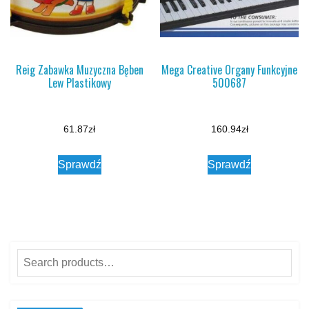
Reig Zabawka Muzyczna Bęben
Mega Creative Organy Funkcyjne
Lew Plastikowy
500687
61.87
zł
160.94
zł
Sprawdź
Sprawdź
Search
for: