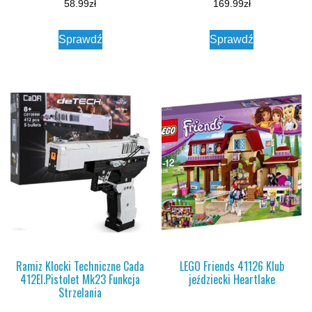
58.99
zł
169.99
zł
Sprawdź
Sprawdź
Ramiz Klocki Techniczne Cada
LEGO Friends 41126 Klub
412El.Pistolet Mk23 Funkcja
jeździecki Heartlake
Strzelania