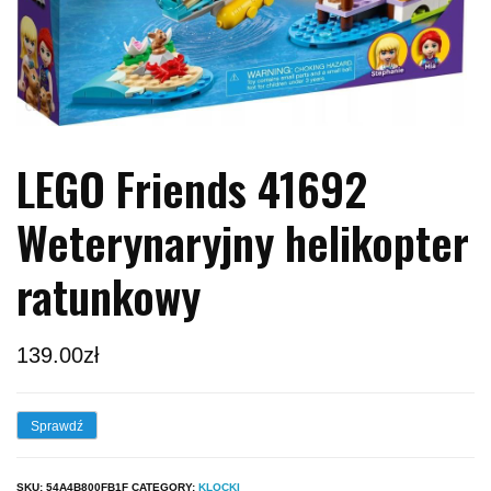
LEGO Friends 41692
Weterynaryjny helikopter
ratunkowy
139.00
zł
Sprawdź
SKU:
54A4B800FB1F
CATEGORY:
KLOCKI