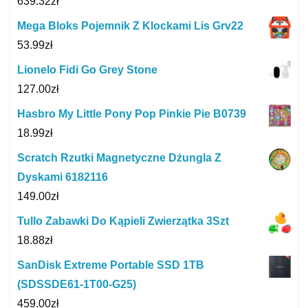
639.32
zł
Mega Bloks Pojemnik Z Klockami Lis Grv22
53.99
zł
Lionelo Fidi Go Grey Stone
127.00
zł
Hasbro My Little Pony Pop Pinkie Pie B0739
18.99
zł
Scratch Rzutki Magnetyczne Dżungla Z
Dyskami 6182116
149.00
zł
Tullo Zabawki Do Kąpieli Zwierzątka 3Szt
18.88
zł
SanDisk Extreme Portable SSD 1TB
(SDSSDE61-1T00-G25)
459.00
zł