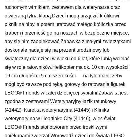
ruchomym wirnikiem, zestawem dla weterynarza oraz
otwieraną tylna klapą.Dzieci mogą urządzić królikowi
piknik na niby, a potem uratować małego króliczka przed
krabem i przenieść go na noszach w bezpieczne miejsce,
aby się nim zaopiekować.Zabawka z małymi zwierzątkami
doskonale nadaje się na prezent urodzinowy lub
świąteczny dla dzieci w wieku od 6 lat, które lubią wcielać
się w rolę ratowników.Helikopter ma ok. 10 cm wysokości,
19 cm długości i 5 cm szerokości — na tyle mało, żeby
mógł być zawsze pod ręką, gotowy do ratowania figurek
LEGO® Friends w całej dziecięcej sypialni!Zabawka jest
zgodna z zestawami Weterynaryjny łazik ratunkowy
(41442), Karetka weterynaryjna (41445) i Klinika
weterynaryjna w Heartlake City (41446), więc świat
LEGO® Friends stoi otworem przed troskliwymi
opiekunami zwierząt.Wprowadź dzieci do świata LEGO