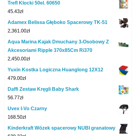
Trefl Klocki 50el. 60650
45.43
zł
Adamex Belissa Głęboko Spacerowy TK-51
2,361.00
zł
Aqua Marina Kajak Dmuchany 3-Osobowy Z
Akcesoriami Ripple 370x85Cm Ri370
2,450.00
zł
Yuxin Kostka Logiczna Huanglong 12X12
479.00
zł
Daffi Zestaw Kręgli Baby Shark
56.77
zł
Uvex I-Vo Czarny
168.50
zł
Kinderkraft Wózek spacerowy NUBI granatowy