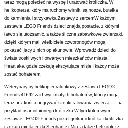
teraz mogą polecieć na wyspę i uratować króliczka. W
helikopterze, który ma ruchomy wirnik, są nosze, butelka
do karmienia i strzykawka.Zestawy z sercemW każdym
zestawie LEGO Friends dzieci znajdą postacie, z którymi
łatwo się utożsamić, a także śliczne zabawkowe zwierzaki,
dzięki którym mali wielbiciele czworonogów mogą
pokazać, jacy z nich opiekunowie. Wprowadź dzieci do
świata troskliwych i otwartych mieszkańców miasta
Heartlake, gdzie czekają ekscytujące misje i każdy może
zostać bohaterem.
Weterynaryjny helikopter ratunkowy z zestawu LEGO®
Friends 41692 zachwyci małych bohaterów, którzy mogą
teraz bez końca odgrywać scenki ratowania zwierząt — na
przykład osamotnionego króliczka.W tym kolorowym
zestawie LEGO® Friends poza figurkami królika i króliczka
czekają minilaleczki Stephanie i Mia, a także helikopter z