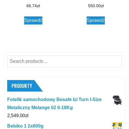
66.74
zł
550.00
zł
Sprawdź
Sprawdź
Search
for:
PRODUKTY
Fotelik samochodowy Besafe Izi Turn I-Size
Metaliczny Melange 02 0-18Kg
2,549.00
zł
Bebiko 1 2x600g