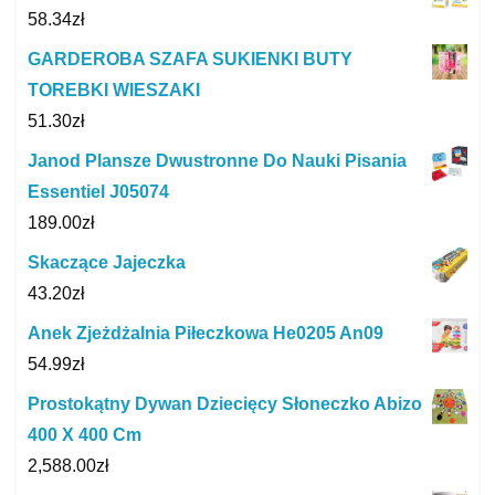
58.34
zł
GARDEROBA SZAFA SUKIENKI BUTY
TOREBKI WIESZAKI
51.30
zł
Janod Plansze Dwustronne Do Nauki Pisania
Essentiel J05074
189.00
zł
Skaczące Jajeczka
43.20
zł
Anek Zjeżdżalnia Piłeczkowa He0205 An09
54.99
zł
Prostokątny Dywan Dziecięcy Słoneczko Abizo
400 X 400 Cm
2,588.00
zł