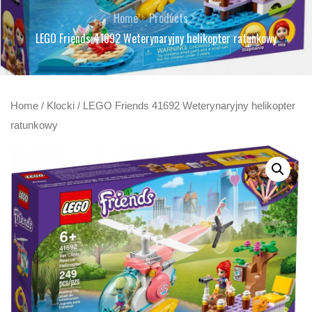
Home
Products
LEGO Friends 41692 Weterynaryjny helikopter ratunkowy
Home
/
Klocki
/ LEGO Friends 41692 Weterynaryjny helikopter
ratunkowy